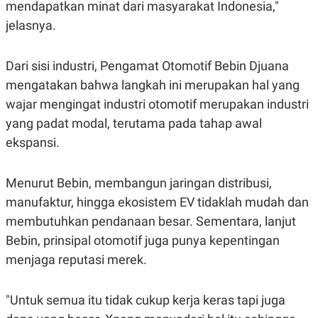
S
A
mendapatkan minat dari masyarakat Indonesia,"
A
G
jelasnya.
T
E
D
S
A
T
Dari sisi industri, Pengamat Otomotif Bebin Djuana
A
mengatakan bahwa langkah ini merupakan hal yang
K
L
O
I
wajar mengingat industri otomotif merupakan industri
N
P
yang padat modal, terutama pada tahap awal
T
S
A
U
ekspansi.
N
S
T
V
Menurut Bebin, membangun jaringan distribusi,
manufaktur, hingga ekosistem EV tidaklah mudah dan
JARINGAN
membutuhkan pendanaan besar. Sementara, lanjut
Bebin, prinsipal otomotif juga punya kepentingan
K
P
O
R
menjaga reputasi merek.
N
E
T
S
A
S
"Untuk semua itu tidak cukup kerja keras tapi juga
N
R
A
E