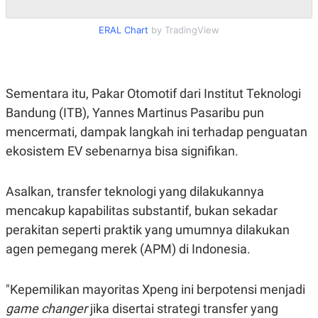
R
T
I
S
ERAL Chart
by TradingView
I
N
G
K
Sementara itu, Pakar Otomotif dari Institut Teknologi
G
M
Bandung (ITB), Yannes Martinus Pasaribu pun
E
D
mencermati, dampak langkah ini terhadap penguatan
I
ekosistem EV sebenarnya bisa signifikan.
A
.
I
D
Asalkan, transfer teknologi yang dilakukannya
mencakup kapabilitas substantif, bukan sekadar
perakitan seperti praktik yang umumnya dilakukan
SITEMAP
PROFILE
TERM
agen pemegang merek (APM) di Indonesia.
OF
USE
PEDOMAN
"Kepemilikan mayoritas Xpeng ini berpotensi menjadi
PEMBERITAAN
SIBER
game changer
jika disertai strategi transfer yang
PRIVACY