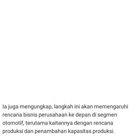
E
E
H
S
A
T
T
Y
A
L
N
E
E
A
N
N
G
A
L
L
I
I
S
S
H
I
S
E
K
X
O
E
L
C
O
U
M
T
I
Ia juga mengungkap, langkah ini akan memengaruhi
V
E
rencana bisnis perusahaan ke depan di segmen
C
otomotif, terutama kaitannya dengan rencana
O
R
produksi dan penambahan kapasitas produksi.
N