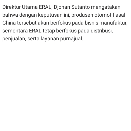
R
G
Direktur Utama ERAL, Djohan Sutanto mengatakan
S
I
O
O
bahwa dengan keputusan ini, produsen otomotif asal
N
N
China tersebut akan berfokus pada bisnis manufaktur,
A
A
L
L
sementara ERAL tetap berfokus pada distribusi,
F
I
penjualan, serta layanan purnajual.
N
A
N
C
E
Y
C
A
A
N
R
G
I
T
T
E
A
R
H
.
U
.
.
K
L
E
I
S
F