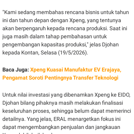
E
R
"Kami sedang membahas rencana bisnis untuk tahun
F
B
O
U
ini dan tahun depan dengan Xpeng, yang tentunya
K
S
akan berpengaruh kepada rencana produksi. Saat ini
U
I
S
N
juga masih dalam tahap pembahasan untuk
E
S
pengembangan kapasitas produksi," jelas Djohan
S
kepada Kontan, Selasa (19/5/2026).
I
N
S
I
Baca Juga:
Xpeng Kuasai Manufaktur EV Erajaya,
G
H
Pengamat Soroti Pentingnya Transfer Teknologi
T
S
B
T
E
Untuk nilai investasi yang dibenamkan Xpeng ke EIDO,
O
L
Djohan bilang pihaknya masih melakukan finalisasi
C
A
K
N
keseluruhan proses, sehingga belum dapat memerinci
S
J
E
A
detailnya. Yang jelas, ERAL menargetkan fokus ini
T
O
dapat mengembangkan penjualan dan jangkauan
U
N
P