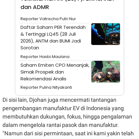
A
I
dan ADMR
S
V
K
E
E
Reporter Vatrischa Putri Nur
M
Daftar Saham PER Terendah
E
N
& Tertinggi LQ45 (28 Juli
T
2026), ANTM dan BUMI Jadi
E
R
Sorotan
I
Reporter Hasbi Maulana
A
N
Saham Emiten CPO Menanjak,
L
Simak Prospek dan
E
Rekomendasi Analis
S
T
Reporter Pulina Nityakanti
A
R
Di sisi lain, Djohan juga mencermati tantangan
I
pengembangan manufaktur EV di Indonesia yang
membutuhkan dukungan, fokus, hingga pengalaman
KANAL
dalam mengelola rantai pasok dan manufaktur.
P
I
"Namun dari sisi permintaan, saat ini kami yakin telah
U
M