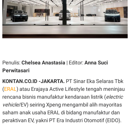
A
A
S
L
I
K
I
E
N
U
D
A
U
N
S
G
T
A
R
N
I
P
I
Penulis:
Chelsea Anastasia
| Editor:
Anna Suci
E
N
Perwitasari
L
T
U
E
A
R
KONTAN.CO.ID -JAKARTA.
PT Sinar Eka Selaras Tbk
N
N
(
ERAL
) atau Erajaya Active Lifestyle tengah meninjau
G
A
U
S
rencana bisnis manufaktur kendaraan listrik (
electric
S
I
A
O
vehicle
/EV) seiring Xpeng mengambil alih mayoritas
H
N
saham anak usaha ERAL di bidang manufaktur dan
A
A
L
peraktivan EV, yakni PT Era Industri Otomotif (EIDO).
P
R
E
E