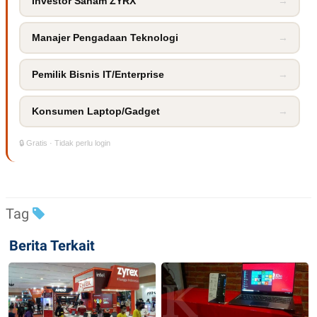
Investor Saham ZYRX
→
POLICY
Manajer Pengadaan Teknologi
→
Pemilik Bisnis IT/Enterprise
→
Konsumen Laptop/Gadget
→
🔒 Gratis · Tidak perlu login
Tag
Berita Terkait