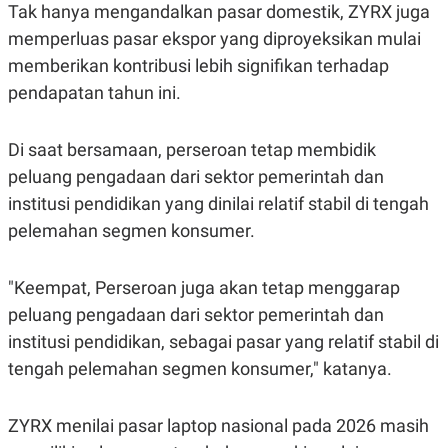
S
A
Tak hanya mengandalkan pasar domestik, ZYRX juga
A
G
memperluas pasar ekspor yang diproyeksikan mulai
T
E
D
S
memberikan kontribusi lebih signifikan terhadap
A
T
pendapatan tahun ini.
A
K
L
O
I
Di saat bersamaan, perseroan tetap membidik
N
P
peluang pengadaan dari sektor pemerintah dan
T
S
A
U
institusi pendidikan yang dinilai relatif stabil di tengah
N
S
T
pelemahan segmen konsumer.
V
"Keempat, Perseroan juga akan tetap menggarap
JARINGAN
peluang pengadaan dari sektor pemerintah dan
institusi pendidikan, sebagai pasar yang relatif stabil di
K
P
O
R
tengah pelemahan segmen konsumer," katanya.
N
E
T
S
A
S
N
R
ZYRX menilai pasar laptop nasional pada 2026 masih
A
E