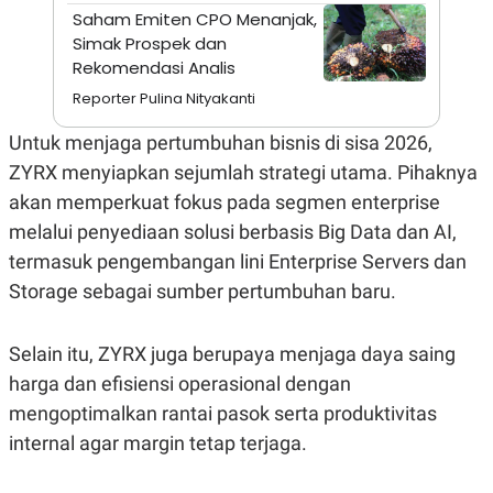
A
I
Saham Emiten CPO Menanjak,
S
V
Simak Prospek dan
K
E
E
Rekomendasi Analis
M
E
Reporter Pulina Nityakanti
N
T
Untuk menjaga pertumbuhan bisnis di sisa 2026,
E
R
ZYRX menyiapkan sejumlah strategi utama. Pihaknya
I
akan memperkuat fokus pada segmen enterprise
A
N
melalui penyediaan solusi berbasis Big Data dan AI,
L
termasuk pengembangan lini Enterprise Servers dan
E
S
Storage sebagai sumber pertumbuhan baru.
T
A
R
Selain itu, ZYRX juga berupaya menjaga daya saing
I
harga dan efisiensi operasional dengan
mengoptimalkan rantai pasok serta produktivitas
KANAL
internal agar margin tetap terjaga.
P
I
U
M