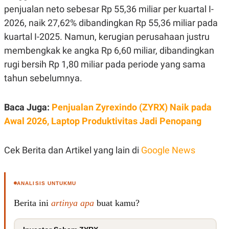
R
T
penjualan neto sebesar Rp 55,36 miliar per kuartal I-
I
S
2026, naik 27,62% dibandingkan Rp 55,36 miliar pada
I
kuartal I-2025. Namun, kerugian perusahaan justru
N
G
membengkak ke angka Rp 6,60 miliar, dibandingkan
K
rugi bersih Rp 1,80 miliar pada periode yang sama
G
M
tahun sebelumnya.
E
D
I
Baca Juga:
Penjualan Zyrexindo (ZYRX) Naik pada
A
.
Awal 2026, Laptop Produktivitas Jadi Penopang
I
D
Cek Berita dan Artikel yang lain di
Google News
SITEMAP
PROFILE
TERM
OF
ANALISIS UNTUKMU
USE
PEDOMAN
Berita ini
artinya apa
buat kamu?
PEMBERITAAN
SIBER
PRIVACY