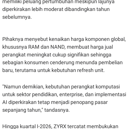
memiliki peluang pertumbuhan meskipun lajunya
C
L
A
E
diperkirakan lebih moderat dibandingkan tahun
D
A
E
S
sebelumnya.
M
E
Y
.
I
D
Pihaknya menyebut kenaikan harga komponen global,
L
K
A
I
khususnya RAM dan NAND, membuat harga jual
N
N
perangkat meningkat cukup signifikan sehingga
G
E
G
R
sebagian konsumen cenderung menunda pembelian
A
J
N
A
baru, terutama untuk kebutuhan refresh unit.
A
E
N
M
C
I
"Namun demikian, kebutuhan perangkat komputasi
E
T
T
E
untuk sektor pendidikan, enterprise, dan implementasi
A
N
K
AI diperkirakan tetap menjadi penopang pasar
E
A
sepanjang tahun," tandasnya.
P
D
A
V
P
E
Hingga kuartal I-2026, ZYRX tercatat membukukan
E
R