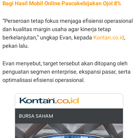
E
Bagi Hasil Mobil Online Pascakebijakan Ojol 8%
R
F
B
O
U
“Perseroan tetap fokus menjaga efisiensi operasional
K
S
dan kualitas margin usaha agar kinerja tetap
U
I
S
N
berkelanjutan,” ungkap Evan, kepada
Kontan.co.id
,
E
S
pekan lalu.
S
I
N
Evan menyebut, target tersebut akan ditopang oleh
S
I
penguatan segmen enterprise, ekspansi pasar, serta
G
H
optimalisasi efisiensi operasional.
T
S
B
T
E
O
L
C
A
K
N
BURSA SAHAM
S
J
E
A
T
O
U
N
P