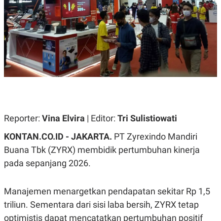
A
A
S
L
I
K
I
E
N
U
D
A
U
N
S
G
T
A
R
N
I
P
I
E
N
Reporter:
Vina Elvira
| Editor:
Tri Sulistiowati
L
T
U
E
A
R
KONTAN.CO.ID - JAKARTA.
PT Zyrexindo Mandiri
N
N
Buana Tbk (ZYRX) membidik pertumbuhan kinerja
G
A
U
S
pada sepanjang 2026.
S
I
A
O
H
N
Manajemen menargetkan pendapatan sekitar Rp 1,5
A
A
L
triliun. Sementara dari sisi laba bersih, ZYRX tetap
P
R
optimistis dapat mencatatkan pertumbuhan positif
E
E