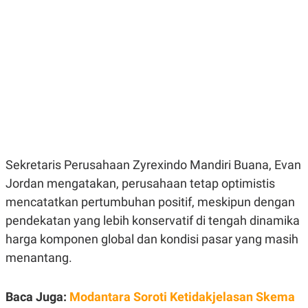
E
E
H
S
A
T
T
Y
A
L
N
E
E
A
N
N
G
A
L
L
I
I
S
S
H
I
S
Sekretaris Perusahaan Zyrexindo Mandiri Buana, Evan
E
K
X
O
Jordan mengatakan, perusahaan tetap optimistis
E
L
mencatatkan pertumbuhan positif, meskipun dengan
C
O
U
M
pendekatan yang lebih konservatif di tengah dinamika
T
I
harga komponen global dan kondisi pasar yang masih
V
E
menantang.
C
O
R
Baca Juga:
Modantara Soroti Ketidakjelasan Skema
N