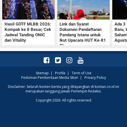
Hasil GOTF MLBB 2026:
Link dan Syarat
Ada 3
Kompak ke 8 Besar, Cek
Dokumen Pendaftaran
Baru, 
Jadwal Tanding ONIC
Pandang Istana untuk
Saham
dan Vitality
Ikut Upacara HUT Ke-81
Agust
RI
Sitemap
|
Profile
|
Term of Use
Pedoman Pemberitaan Media Siber
|
Privacy Policy
Disclaimer: Seluruh konten berita yang ditayangkan di kontan.co.id ini
merupakan tanggung jawab Pemimpin Redaksi.
Copyright 2026. All rights reserved