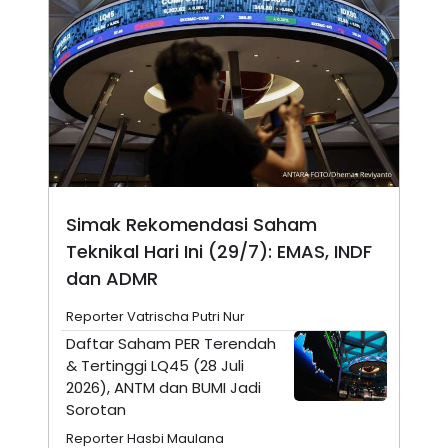
N
S
E
E
W
R
S
E
S
M
E
O
T
N
U
I
P
A
A
K
D
I
V
L
A
Simak Rekomendasi Saham
S
Teknikal Hari Ini (29/7): EMAS, INDF
K
O
dan ADMR
R
P
Reporter Vatrischa Putri Nur
O
R
Daftar Saham PER Terendah
A
& Tertinggi LQ45 (28 Juli
S
I
2026), ANTM dan BUMI Jadi
K
N
Sorotan
I
A
Reporter Hasbi Maulana
L
T