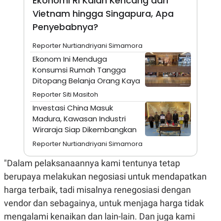
Ekonomi RI Kalah Kencang dari
S
A
A
G
Vietnam hingga Singapura, Apa
T
E
Penyebabnya?
D
S
A
T
Reporter Nurtiandriyani Simamora
A
Ekonom Ini Menduga
K
L
Konsumsi Rumah Tangga
O
I
N
P
Ditopang Belanja Orang Kaya
T
S
Reporter Siti Masitoh
A
U
N
S
Investasi China Masuk
T
Madura, Kawasan Industri
V
Wiraraja Siap Dikembangkan
Reporter Nurtiandriyani Simamora
JARINGAN
"Dalam pelaksanaannya kami tentunya tetap
K
P
berupaya melakukan negosiasi untuk mendapatkan
O
R
N
E
harga terbaik, tadi misalnya renegosiasi dengan
T
S
A
S
vendor dan sebagainya, untuk menjaga harga tidak
N
R
A
E
mengalami kenaikan dan lain-lain. Dan juga kami