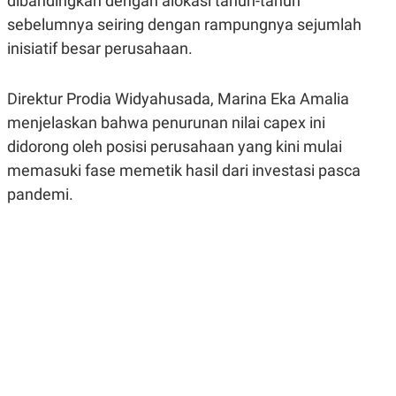
dibandingkan dengan alokasi tahun-tahun
R
G
sebelumnya seiring dengan rampungnya sejumlah
S
I
O
O
inisiatif besar perusahaan.
N
N
A
A
L
L
F
Direktur Prodia Widyahusada, Marina Eka Amalia
I
menjelaskan bahwa penurunan nilai capex ini
N
A
didorong oleh posisi perusahaan yang kini mulai
N
C
memasuki fase memetik hasil dari investasi pasca
E
pandemi.
Y
C
A
A
N
R
G
I
T
T
E
A
R
H
.
U
.
.
K
L
E
I
S
F