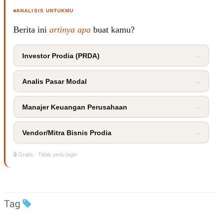
R
T
I
ANALISIS UNTUKMU
S
I
Berita ini
artinya apa
buat kamu?
N
G
Investor Prodia (PRDA)
→
K
G
M
E
Analis Pasar Modal
→
D
I
A
Manajer Keuangan Perusahaan
→
.
I
D
Vendor/Mitra Bisnis Prodia
→
🔒 Gratis · Tidak perlu login
SITEMAP
PROFILE
TERM
OF
USE
PEDOMAN
PEMBERITAAN
Tag
SIBER
PRIVACY