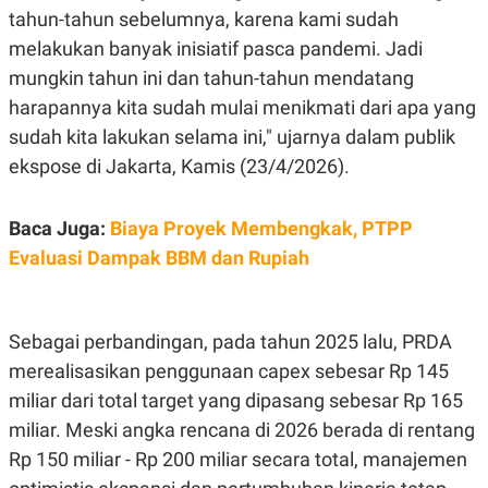
E
tahun-tahun sebelumnya, karena kami sudah
R
melakukan banyak inisiatif pasca pandemi. Jadi
F
B
O
U
mungkin tahun ini dan tahun-tahun mendatang
K
S
U
I
harapannya kita sudah mulai menikmati dari apa yang
S
N
sudah kita lakukan selama ini," ujarnya dalam publik
E
S
ekspose di Jakarta, Kamis (23/4/2026).
S
I
N
S
Baca Juga:
Biaya Proyek Membengkak, PTPP
I
Evaluasi Dampak BBM dan Rupiah
G
H
T
S
B
Sebagai perbandingan, pada tahun 2025 lalu, PRDA
T
E
O
L
merealisasikan penggunaan capex sebesar Rp 145
C
A
K
N
miliar dari total target yang dipasang sebesar Rp 165
S
J
miliar. Meski angka rencana di 2026 berada di rentang
E
A
T
O
Rp 150 miliar - Rp 200 miliar secara total, manajemen
U
N
P