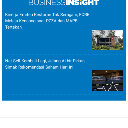
Kinerja Emiten Restoran Tak Seragam, FORE
Melaju Kencang saat PZZA dan MAPB
Tertekan
Net Sell Kembali Lagi, Jelang Akhir Pekan,
Simak Rekomendasi Saham Hari Ini