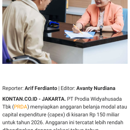
A
A
S
L
I
K
I
E
N
U
D
A
U
N
S
G
T
A
R
N
I
P
I
E
N
L
T
U
E
A
R
N
N
Reporter:
Arif Ferdianto
| Editor:
Avanty Nurdiana
G
A
U
S
KONTAN.CO.ID - JAKARTA.
PT Prodia Widyahusada
S
I
A
O
Tbk (
PRDA
) menyiapkan anggaran belanja modal atau
H
N
A
A
capital expenditure (capex) di kisaran Rp 150 miliar
L
untuk tahun 2026. Anggaran ini tercatat lebih rendah
P
R
E
E