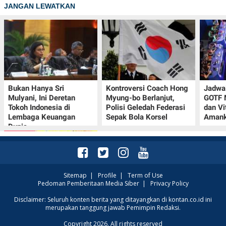
JANGAN LEWATKAN
Bukan Hanya Sri
Kontroversi Coach Hong
Jadwal
Mulyani, Ini Deretan
Myung-bo Berlanjut,
GOTF 
Tokoh Indonesia di
Polisi Geledah Federasi
dan Vi
Lembaga Keuangan
Sepak Bola Korsel
Amank
Dunia
Sitemap
|
Profile
|
Term of Use
Pedoman Pemberitaan Media Siber
|
Privacy Policy
Promo JSM Alfamart 7–
Disclaimer: Seluruh konten berita yang ditayangkan di kontan.co.id ini
merupakan tanggung jawab Pemimpin Redaksi.
9 Agustus 2026, Minyak
Goreng 2 Liter Mulai
Copyright 2026. All rights reserved