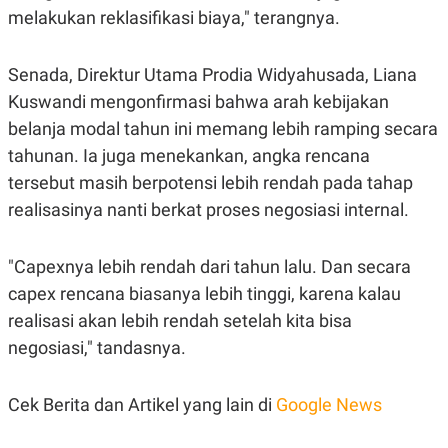
C
L
melakukan reklasifikasi biaya," terangnya.
A
E
D
A
E
S
M
E
Senada, Direktur Utama Prodia Widyahusada, Liana
Y
.
Kuswandi mengonfirmasi bahwa arah kebijakan
I
D
belanja modal tahun ini memang lebih ramping secara
L
K
tahunan. Ia juga menekankan, angka rencana
A
I
N
N
tersebut masih berpotensi lebih rendah pada tahap
G
E
G
R
realisasinya nanti berkat proses negosiasi internal.
A
J
N
A
A
E
"Capexnya lebih rendah dari tahun lalu. Dan secara
N
M
C
I
capex rencana biasanya lebih tinggi, karena kalau
E
T
T
E
realisasi akan lebih rendah setelah kita bisa
A
N
negosiasi," tandasnya.
K
E
A
P
D
Cek Berita dan Artikel yang lain di
Google News
A
V
P
E
E
R