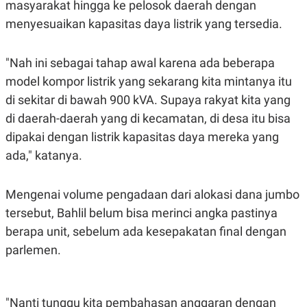
masyarakat hingga ke pelosok daerah dengan
S
A
A
G
menyesuaikan kapasitas daya listrik yang tersedia.
T
E
D
S
A
T
"Nah ini sebagai tahap awal karena ada beberapa
A
model kompor listrik yang sekarang kita mintanya itu
K
L
di sekitar di bawah 900 kVA. Supaya rakyat kita yang
O
I
N
P
di daerah-daerah yang di kecamatan, di desa itu bisa
T
S
A
U
dipakai dengan listrik kapasitas daya mereka yang
N
S
T
ada," katanya.
V
Mengenai volume pengadaan dari alokasi dana jumbo
JARINGAN
tersebut, Bahlil belum bisa merinci angka pastinya
berapa unit, sebelum ada kesepakatan final dengan
K
P
O
R
parlemen.
N
E
T
S
A
S
N
R
A
E
"Nanti tunggu kita pembahasan anggaran dengan