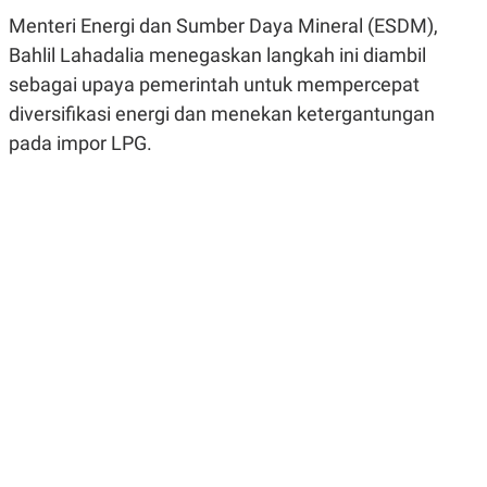
R
G
Menteri Energi dan Sumber Daya Mineral (ESDM),
S
I
O
O
Bahlil Lahadalia menegaskan langkah ini diambil
N
N
sebagai upaya pemerintah untuk mempercepat
A
A
L
L
diversifikasi energi dan menekan ketergantungan
F
I
pada impor LPG.
N
A
N
C
E
Y
C
A
A
N
R
G
I
T
T
E
A
R
H
.
U
.
.
K
L
E
I
S
F