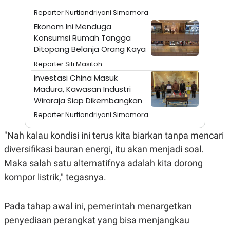
A
I
S
V
Reporter Nurtiandriyani Simamora
K
E
Ekonom Ini Menduga
E
M
Konsumsi Rumah Tangga
E
Ditopang Belanja Orang Kaya
N
T
Reporter Siti Masitoh
E
Investasi China Masuk
R
I
Madura, Kawasan Industri
A
Wiraraja Siap Dikembangkan
N
Reporter Nurtiandriyani Simamora
L
E
S
"Nah kalau kondisi ini terus kita biarkan tanpa mencari
T
diversifikasi bauran energi, itu akan menjadi soal.
A
R
Maka salah satu alternatifnya adalah kita dorong
I
kompor listrik," tegasnya.
KANAL
Pada tahap awal ini, pemerintah menargetkan
P
I
penyediaan perangkat yang bisa menjangkau
U
M