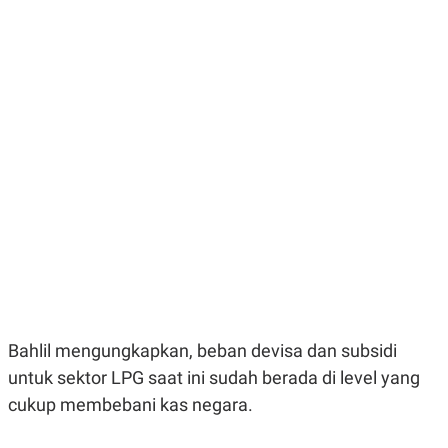
E
E
H
S
A
T
T
Y
A
L
N
E
E
A
N
N
G
A
L
L
I
I
S
S
H
I
S
E
K
X
O
E
L
C
O
U
M
T
I
Bahlil mengungkapkan, beban devisa dan subsidi
V
E
untuk sektor LPG saat ini sudah berada di level yang
C
cukup membebani kas negara.
O
R
N