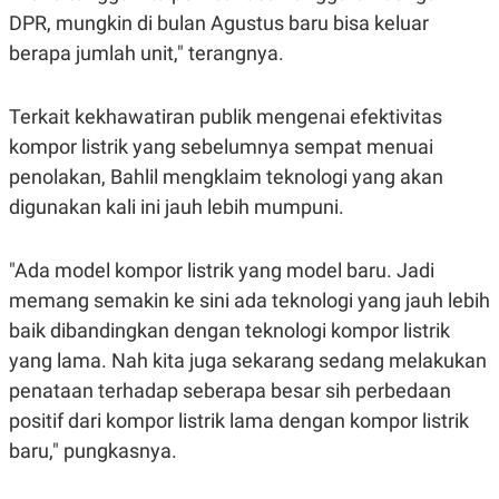
C
L
DPR, mungkin di bulan Agustus baru bisa keluar
A
E
D
A
berapa jumlah unit," terangnya.
E
S
M
E
Y
.
I
Terkait kekhawatiran publik mengenai efektivitas
D
kompor listrik yang sebelumnya sempat menuai
L
K
penolakan, Bahlil mengklaim teknologi yang akan
A
I
N
N
digunakan kali ini jauh lebih mumpuni.
G
E
G
R
A
J
N
A
"Ada model kompor listrik yang model baru. Jadi
A
E
memang semakin ke sini ada teknologi yang jauh lebih
N
M
C
I
baik dibandingkan dengan teknologi kompor listrik
E
T
T
E
yang lama. Nah kita juga sekarang sedang melakukan
A
N
penataan terhadap seberapa besar sih perbedaan
K
positif dari kompor listrik lama dengan kompor listrik
E
A
P
D
baru," pungkasnya.
A
V
P
E
E
R