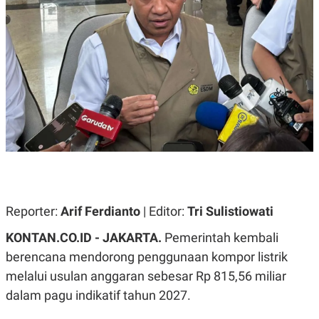
A
A
S
L
I
K
I
E
N
U
D
A
U
N
S
G
T
A
R
N
I
P
I
E
N
L
T
U
E
A
R
N
N
Reporter:
Arif Ferdianto
| Editor:
Tri Sulistiowati
G
A
U
S
KONTAN.CO.ID - JAKARTA.
Pemerintah kembali
S
I
A
O
berencana mendorong penggunaan kompor listrik
H
N
melalui usulan anggaran sebesar Rp 815,56 miliar
A
A
L
dalam pagu indikatif tahun 2027.
P
R
E
E