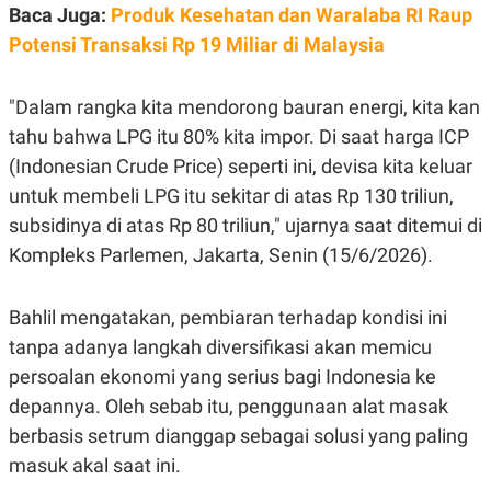
E
Baca Juga:
Produk Kesehatan dan Waralaba RI Raup
R
Potensi Transaksi Rp 19 Miliar di Malaysia
F
B
O
U
K
S
U
I
"Dalam rangka kita mendorong bauran energi, kita kan
S
N
tahu bahwa LPG itu 80% kita impor. Di saat harga ICP
E
S
(Indonesian Crude Price) seperti ini, devisa kita keluar
S
I
untuk membeli LPG itu sekitar di atas Rp 130 triliun,
N
subsidinya di atas Rp 80 triliun," ujarnya saat ditemui di
S
I
Kompleks Parlemen, Jakarta, Senin (15/6/2026).
G
H
T
Bahlil mengatakan, pembiaran terhadap kondisi ini
S
B
T
E
tanpa adanya langkah diversifikasi akan memicu
O
L
persoalan ekonomi yang serius bagi Indonesia ke
C
A
K
N
depannya. Oleh sebab itu, penggunaan alat masak
S
J
E
A
berbasis setrum dianggap sebagai solusi yang paling
T
O
masuk akal saat ini.
U
N
P