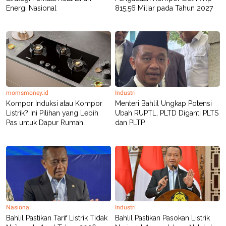
POLICY
Energi Nasional
815,56 Miliar pada Tahun 2027
momsmoney.id
Industri
Kompor Induksi atau Kompor
Menteri Bahlil Ungkap Potensi
Listrik? Ini Pilihan yang Lebih
Ubah RUPTL, PLTD Diganti PLTS
Pas untuk Dapur Rumah
dan PLTP
Nasional
Industri
Bahlil Pastikan Tarif Listrik Tidak
Bahlil Pastikan Pasokan Listrik