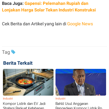
R
T
Baca Juga:
Gapensi: Pelemahan Rupiah dan
I
Lonjakan Harga Solar Tekan Industri Konstruksi
S
I
N
G
Cek Berita dan Artikel yang lain di
Google News
K
G
M
E
D
I
Tag
A
.
I
Berita Terkait
D
SITEMAP
PROFILE
TERM
OF
USE
PEDOMAN
PEMBERITAAN
Industri
Industri
SIBER
Kompor Listrik dan EV Jadi
Bahlil Usul Anggaran
Strategi Perkuat Ketahanan
Pengadaan Kompor Listrik Rp
PRIVACY