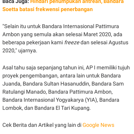
Baca Juga:
Hindari penumpukan antrean, Bandara
S
A
A
G
Soetta batasi frekwensi penerbangan
T
E
D
S
A
"Selain itu untuk Bandara Internasional Pattimura
T
A
Ambon yang semula akan selesai Maret 2020, ada
K
L
beberapa pekerjaan kami
freeze
dan selesai Agustus
O
I
N
P
2020," ujarnya.
T
S
A
U
N
S
Asal tahu saja sepanjang tahun ini, AP I memiliki tujuh
T
V
proyek pengembangan, antara lain untuk Bandara
Juanda, Bandara Sultan Hasanuddin, Bandara Sam
JARINGAN
Ratulangi Manado, Bandara Pattimura Ambon,
Bandara Internasional Yogyakarya (YIA), Bandara
K
P
O
R
Lombok, dan Bandara El Tari Kupang.
N
E
T
S
A
S
Cek Berita dan Artikel yang lain di
Google News
N
R
A
E