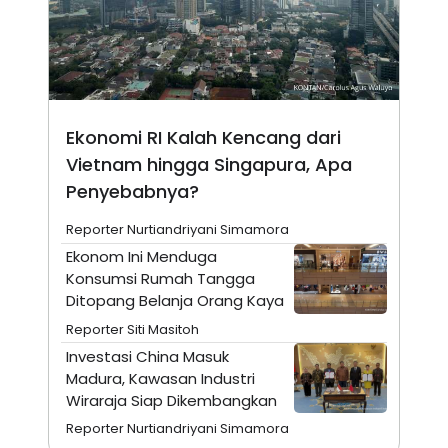
N
S
E
E
W
R
S
E
S
M
E
O
T
N
U
I
Ekonomi RI Kalah Kencang dari
P
A
Vietnam hingga Singapura, Apa
A
K
Penyebabnya?
D
I
V
L
A
Reporter Nurtiandriyani Simamora
S
K
Ekonom Ini Menduga
O
Konsumsi Rumah Tangga
R
Ditopang Belanja Orang Kaya
P
O
Reporter Siti Masitoh
R
A
Investasi China Masuk
S
Madura, Kawasan Industri
I
Wiraraja Siap Dikembangkan
K
N
I
A
Reporter Nurtiandriyani Simamora
L
T