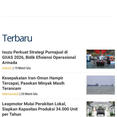
C
L
A
E
D
A
E
S
M
E
Y
.
I
D
Terbaru
L
K
A
I
N
N
G
E
Isuzu Perkuat Strategi Purnajual di
G
R
GIIAS 2026, Bidik Efisiensi Operasional
A
J
Armada
N
A
A
E
Industri
| 19 Menit lalu
N
M
C
I
Kesepakatan Iran-Oman Hampir
E
T
Tercapai, Pasokan Minyak Masih
T
E
A
N
Terancam
K
Internasional
| 30 Menit lalu
E
A
P
D
Leapmotor Mulai Perakitan Lokal,
A
V
Siapkan Kapasitas Produksi 34.000 Unit
P
E
per Tahun
E
R