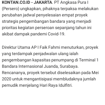
KONTAN.CO.ID -
JAKARTA
. PT Angkasa Pura I
A
A
S
L
(Persero) ungkapkan, pihaknya terpaksa melakukan
I
perubahan jadwal penyelesaian empat proyek
K
I
strategis pengembangan bandara yang menjadi
E
N
U
D
prioritas kegiatan perseroan sepanjang tahun ini
A
U
N
S
akibat dampak pandemi Covid-19.
G
T
A
R
N
I
Direktur Utama AP I Faik Fahmi menuturkan, proyek
P
I
yang terdampak penjadwalan ulang ialah
E
N
L
T
pengembangan kapasitas penumpang di Terminal 1
U
E
A
R
Bandara Internasional Juanda, Surabaya.
N
N
G
A
Rencananya, proyek tersebut diselesaikan pada Mei
U
S
2020 untuk mengantisipasi membludaknya jumlah
S
I
A
O
pemudik menjelang Hari Raya Idulfitri.
H
N
A
A
L
P
R
E
E