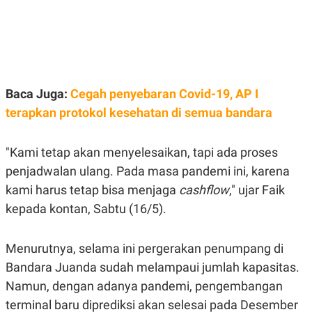
E
E
H
S
A
T
T
Y
A
L
N
E
E
A
N
N
Baca Juga:
Cegah penyebaran Covid-19, AP I
G
A
L
L
terapkan protokol kesehatan di semua bandara
I
I
S
S
H
I
"Kami tetap akan menyelesaikan, tapi ada proses
S
penjadwalan ulang. Pada masa pandemi ini, karena
E
K
X
O
kami harus tetap bisa menjaga
cashflow
," ujar Faik
E
L
C
O
kepada kontan, Sabtu (16/5).
U
M
T
I
Menurutnya, selama ini pergerakan penumpang di
V
E
Bandara Juanda sudah melampaui jumlah kapasitas.
C
O
Namun, dengan adanya pandemi, pengembangan
R
terminal baru diprediksi akan selesai pada Desember
N