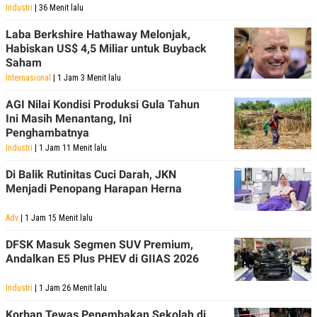
R
T
Industri
| 36 Menit lalu
I
S
Laba Berkshire Hathaway Melonjak,
I
Habiskan US$ 4,5 Miliar untuk Buyback
N
Saham
G
Internasional
| 1 Jam 3 Menit lalu
K
G
AGI Nilai Kondisi Produksi Gula Tahun
M
E
Ini Masih Menantang, Ini
D
Penghambatnya
I
Industri
| 1 Jam 11 Menit lalu
A
.
I
Di Balik Rutinitas Cuci Darah, JKN
D
Menjadi Penopang Harapan Herna
Adv
| 1 Jam 15 Menit lalu
SITEMAP
PROFILE
TERM
DFSK Masuk Segmen SUV Premium,
OF
Andalkan E5 Plus PHEV di GIIAS 2026
USE
PEDOMAN
PEMBERITAAN
Industri
| 1 Jam 26 Menit lalu
SIBER
Korban Tewas Penembakan Sekolah di
PRIVACY