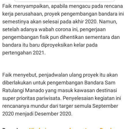
A
I
Faik menyampaikan, apabila mengacu pada rencana
S
V
K
E
kerja perusahaan, proyek pengembangan bandara ini
E
M
semestinya akan selesai pada akhir 2020. Namun,
E
setelah adanya wabah corona ini, pengerjaan
N
T
pengembangan fisik pun dihentikan sementara dan
E
R
bandara itu baru diproyeksikan kelar pada
I
pertengahan 2021.
A
N
L
E
S
Faik menyebut, penjadwalan ulang proyek itu akan
T
diberlakukan untuk pengembangan Bandara Sam
A
R
Ratulangi Manado yang masuk kawasan destinasi
I
super prioritas pariwisata. Penyelesaian kegiatan ini
rencananya mundur dari targer semula September
KANAL
2020 menjadi Desember 2020.
P
I
U
M