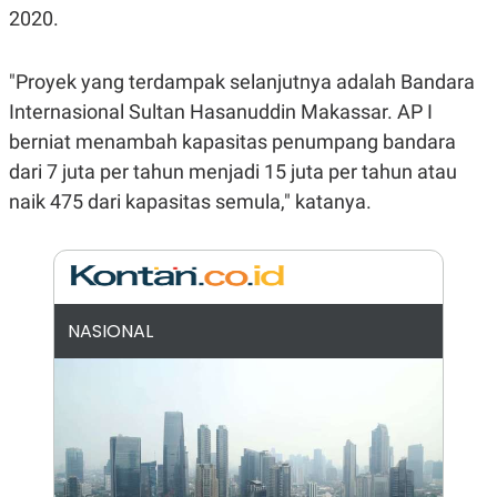
E
2020.
R
F
B
O
U
"Proyek yang terdampak selanjutnya adalah Bandara
K
S
U
I
Internasional Sultan Hasanuddin Makassar. AP I
S
N
berniat menambah kapasitas penumpang bandara
E
S
dari 7 juta per tahun menjadi 15 juta per tahun atau
S
I
naik 475 dari kapasitas semula," katanya.
N
S
I
G
H
T
NASIONAL
S
B
T
E
O
L
C
A
K
N
S
J
E
A
T
O
U
N
P