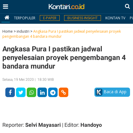
TERPOPULER
E-PAPER
BUSINESS INSIGHT
KONTAN TV
P
Home
>
industri
>
Angkasa Pura I pastikan jadwal penyelesaian proyek
pengembangan 4 bandara mundur
MY
Angkasa Pura I pastikan jadwal
KONTAN
penyelesaian proyek pengembangan 4
Daftar
bandara mundur
Masuk
Selasa, 19 Mei 2020 | 18:30 WIB
Baca di App
BERITA
I
N
N
A
V
S
E
I
Reporter:
Selvi Mayasari
| Editor:
Handoyo
S
O
T
N