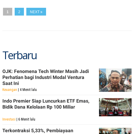
A
I
S
V
K
E
1
2
NEXT
E
M
E
N
T
E
R
I
Terbaru
A
N
L
OJK: Fenomena Tech Winter Masih Jadi
E
S
Perhatian bagi Industri Modal Ventura
T
Saat Ini
A
Keuangan
| 4 Menit lalu
R
I
Indo Premier Siap Luncurkan ETF Emas,
Bidik Dana Kelolaan Rp 100 Miliar
KANAL
Investasi
| 6 Menit lalu
P
I
Terkontraksi 5,33%, Pembiayaan
U
M