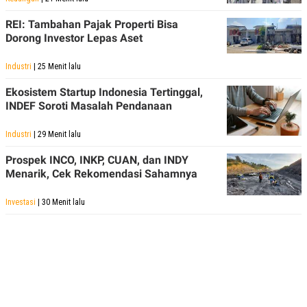
C
L
A
E
REI: Tambahan Pajak Properti Bisa
D
A
E
S
Dorong Investor Lepas Aset
M
E
Y
.
Industri
| 25 Menit lalu
I
D
Ekosistem Startup Indonesia Tertinggal,
L
K
INDEF Soroti Masalah Pendanaan
A
I
N
N
G
E
Industri
| 29 Menit lalu
G
R
A
J
Prospek INCO, INKP, CUAN, dan INDY
N
A
Menarik, Cek Rekomendasi Sahamnya
A
E
N
M
C
I
Investasi
| 30 Menit lalu
E
T
T
E
A
N
K
E
A
P
D
A
V
P
E
E
R