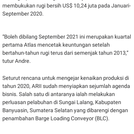
membukukan rugi bersih US$ 10,24 juta pada Januari-
N
S
E
E
September 2020.
W
R
S
E
S
M
E
O
T
N
“Boleh dibilang September 2021 ini merupakan kuartal
U
I
P
A
pertama Atlas mencetak keuntungan setelah
A
K
bertahun-tahun rugi terus dari semenjak tahun 2013,”
D
I
tutur Andre.
V
L
A
S
K
Seturut rencana untuk mengejar kenaikan produksi di
O
R
tahun 2020, ARII sudah menyiapkan sejumlah agenda
P
bisnis. Salah satu di antaranya ialah melakukan
O
R
perluasan pelabuhan di Sungai Lalang, Kabupaten
A
S
Banyuasin, Sumatera Selatan yang dibarengi dengan
I
penambahan Barge Loading Conveyor (BLC).
K
N
I
A
L
T