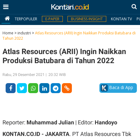
TERPOPULER
E-PAPER
BUSINESS INSIGHT
KONTAN TV
P
Home
>
industri
>
Atlas Resources (ARII) Ingin Naikkan Produksi Batubara di
Tahun 2022
MY
Atlas Resources (ARII) Ingin Naikkan
KONTAN
Produksi Batubara di Tahun 2022
Daftar
Rabu, 29 Desember 2021 | 20:32 WIB
Masuk
Baca di App
BERITA
I
N
N
A
Reporter:
Muhammad Julian
| Editor:
Handoyo
V
S
E
I
KONTAN.CO.ID -
JAKARTA
. PT Atlas Resources Tbk
S
O
T
N