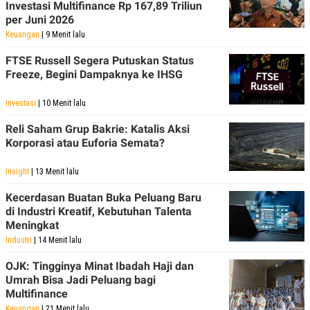
S
A
Investasi Multifinance Rp 167,89 Triliun
A
G
per Juni 2026
T
E
Keuangan
| 9 Menit lalu
D
S
A
T
FTSE Russell Segera Putuskan Status
A
Freeze, Begini Dampaknya ke IHSG
K
L
O
I
Investasi
| 10 Menit lalu
N
P
T
S
Reli Saham Grup Bakrie: Katalis Aksi
A
U
Korporasi atau Euforia Semata?
N
S
T
V
Insight
| 13 Menit lalu
Kecerdasan Buatan Buka Peluang Baru
JARINGAN
di Industri Kreatif, Kebutuhan Talenta
Meningkat
K
P
Industri
| 14 Menit lalu
O
R
N
E
OJK: Tingginya Minat Ibadah Haji dan
T
S
Umrah Bisa Jadi Peluang bagi
A
S
N
R
Multifinance
A
E
Keuangan
| 21 Menit lalu