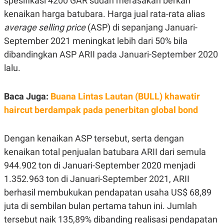
spesifikasi 4200 GAR sudah merasakan berkah
R
G
kenaikan harga batubara. Harga jual rata-rata alias
S
I
O
O
average selling price
(ASP) di sepanjang Januari-
N
N
A
A
September 2021 meningkat lebih dari 50% bila
L
L
dibandingkan ASP ARII pada Januari-September 2020
F
I
lalu.
N
A
N
C
Baca Juga:
Buana Lintas Lautan (BULL) khawatir
E
haircut berdampak pada penerbitan global bond
Y
C
A
A
N
R
Dengan kenaikan ASP tersebut, serta dengan
G
I
T
T
kenaikan total penjualan batubara ARII dari semula
E
A
R
H
944.902 ton di Januari-September 2020 menjadi
.
U
1.352.963 ton di Januari-September 2021, ARII
.
.
berhasil membukukan pendapatan usaha US$ 68,89
K
L
juta di sembilan bulan pertama tahun ini. Jumlah
E
I
S
F
tersebut naik 135,89% dibanding realisasi pendapatan