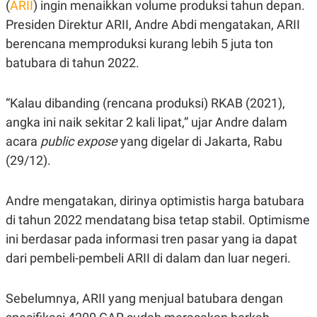
(
ARII
) ingin menaikkan volume produksi tahun depan.
A
A
S
L
Presiden Direktur ARII, Andre Abdi mengatakan, ARII
I
berencana memproduksi kurang lebih 5 juta ton
K
I
batubara di tahun 2022.
E
N
U
D
A
U
N
S
“Kalau dibanding (rencana produksi) RKAB (2021),
G
T
A
R
angka ini naik sekitar 2 kali lipat,” ujar Andre dalam
N
I
acara
public expose
yang digelar di Jakarta, Rabu
P
I
(29/12).
E
N
L
T
U
E
A
R
Andre mengatakan, dirinya optimistis harga batubara
N
N
G
A
di tahun 2022 mendatang bisa tetap stabil. Optimisme
U
S
ini berdasar pada informasi tren pasar yang ia dapat
S
I
A
O
dari pembeli-pembeli ARII di dalam dan luar negeri.
H
N
A
A
L
Sebelumnya, ARII yang menjual batubara dengan
P
R
E
E