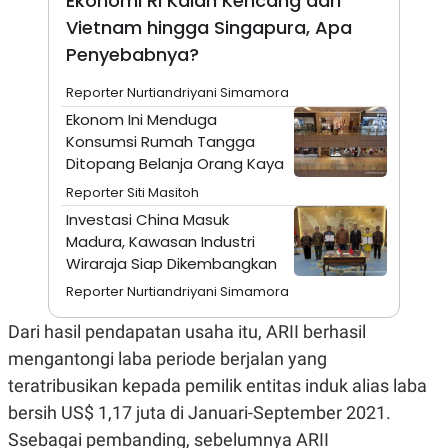
Ekonomi RI Kalah Kencang dari
E
R
Vietnam hingga Singapura, Apa
F
B
Penyebabnya?
O
U
K
S
Reporter Nurtiandriyani Simamora
U
I
S
N
Ekonom Ini Menduga
E
Konsumsi Rumah Tangga
S
S
Ditopang Belanja Orang Kaya
I
N
Reporter Siti Masitoh
S
Investasi China Masuk
I
G
Madura, Kawasan Industri
H
Wiraraja Siap Dikembangkan
T
Reporter Nurtiandriyani Simamora
S
B
T
E
O
L
Dari hasil pendapatan usaha itu, ARII berhasil
C
A
mengantongi laba periode berjalan yang
K
N
S
J
teratribusikan kepada pemilik entitas induk alias laba
E
A
T
O
bersih US$ 1,17 juta di Januari-September 2021.
U
N
Ssebagai pembanding, sebelumnya ARII
P