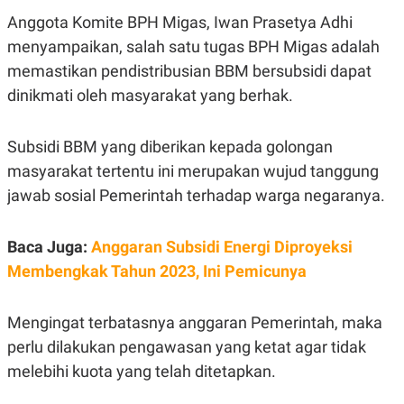
E
E
H
S
Anggota Komite BPH Migas, Iwan Prasetya Adhi
A
T
T
Y
menyampaikan, salah satu tugas BPH Migas adalah
A
L
memastikan pendistribusian BBM bersubsidi dapat
N
E
dinikmati oleh masyarakat yang berhak.
E
A
N
N
G
A
L
L
Subsidi BBM yang diberikan kepada golongan
I
I
S
S
masyarakat tertentu ini merupakan wujud tanggung
H
I
jawab sosial Pemerintah terhadap warga negaranya.
S
E
K
X
O
Baca Juga:
Anggaran Subsidi Energi Diproyeksi
E
L
C
O
Membengkak Tahun 2023, Ini Pemicunya
U
M
T
I
Mengingat terbatasnya anggaran Pemerintah, maka
V
E
perlu dilakukan pengawasan yang ketat agar tidak
C
O
melebihi kuota yang telah ditetapkan.
R
N