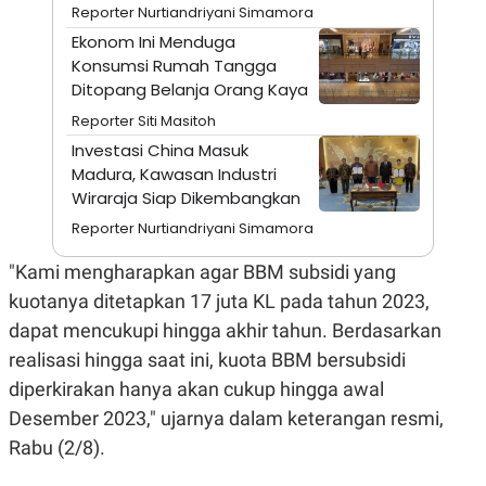
Reporter Nurtiandriyani Simamora
N
S
E
E
Ekonom Ini Menduga
W
R
Konsumsi Rumah Tangga
S
E
Ditopang Belanja Orang Kaya
S
M
E
O
Reporter Siti Masitoh
T
N
U
I
Investasi China Masuk
P
A
Madura, Kawasan Industri
A
K
Wiraraja Siap Dikembangkan
D
I
V
L
Reporter Nurtiandriyani Simamora
A
S
"Kami mengharapkan agar BBM subsidi yang
K
O
kuotanya ditetapkan 17 juta KL pada tahun 2023,
R
P
dapat mencukupi hingga akhir tahun. Berdasarkan
O
realisasi hingga saat ini, kuota BBM bersubsidi
R
A
diperkirakan hanya akan cukup hingga awal
S
I
Desember 2023," ujarnya dalam keterangan resmi,
K
N
Rabu (2/8).
I
A
L
T