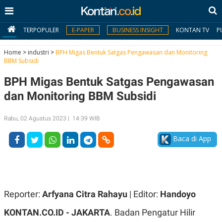
TERPOPULER
E-PAPER
BUSINESS INSIGHT
KONTAN TV
P
Home
>
industri
>
BPH Migas Bentuk Satgas Pengawasan dan Monitoring
BBM Subsidi
MY
BPH Migas Bentuk Satgas Pengawasan
KONTAN
dan Monitoring BBM Subsidi
Daftar
Rabu, 02 Agustus 2023 | 14:39 WIB
Masuk
Baca di App
BERITA
I
N
N
A
Reporter:
Arfyana Citra Rahayu
| Editor:
Handoyo
V
S
E
I
KONTAN.CO.ID -
JAKARTA
. Badan Pengatur Hilir
S
O
T
N