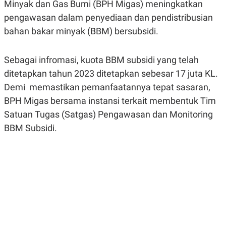
Minyak dan Gas Bumi (BPH Migas) meningkatkan
A
A
S
L
pengawasan dalam penyediaan dan pendistribusian
I
bahan bakar minyak (BBM) bersubsidi.
K
I
E
N
U
D
Sebagai infromasi, kuota BBM subsidi yang telah
A
U
N
S
ditetapkan tahun 2023 ditetapkan sebesar 17 juta KL.
G
T
A
R
Demi memastikan pemanfaatannya tepat sasaran,
N
I
BPH Migas bersama instansi terkait membentuk Tim
P
I
Satuan Tugas (Satgas) Pengawasan dan Monitoring
E
N
L
T
BBM Subsidi.
U
E
A
R
N
N
G
A
U
S
S
I
A
O
H
N
A
A
L
P
R
E
E