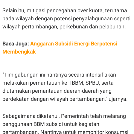
C
L
A
E
Selain itu, mitigasi pencegahan over kuota, terutama
D
A
E
S
pada wilayah dengan potensi penyalahgunaan seperti
M
E
Y
.
wilayah pertambangan, perkebunan dan pelabuhan.
I
D
L
K
Baca Juga:
Anggaran Subsidi Energi Berpotensi
A
I
Membengkak
N
N
G
E
G
R
A
J
N
A
"Tim gabungan ini nantinya secara intensif akan
A
E
N
M
melakukan pemantauan ke TBBM, SPBU, serta
C
I
diutamakan pemantauan daerah-daerah yang
E
T
T
E
berdekatan dengan wilayah pertambangan," ujarnya.
A
N
K
E
A
Sebagaimana diketahui, Pemerintah telah melarang
P
D
A
V
penggunaan BBM subsidi untuk kegiatan
P
E
pertambangan. Nantinya untuk memonitor konsumsi
E
R