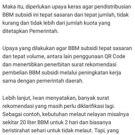
A
I
Maka itu, diperlukan upaya keras agar pendistribusian
S
V
K
E
BBM subsidi ini tepat sasaran dan tepat jumlah, tidak
E
M
kurang dan tidak lebih dari jumlah kuota yang
E
ditetapkan Pemerintah.
N
T
E
R
Upaya yang dilakukan agar BBM subsidi tepat sasaran
I
A
dan tepat volume, antara lain penggunaan QR Code
N
dan menertibkan penerbitan surat rekomendasi
L
pembelian BBM subsidi melalui peningkatan kerja
E
S
sama dengan pemerintah daerah.
T
A
R
I
Lebih lanjut, Iwan menyatakan, banyak surat
rekomendasi yang masih perlu diklarifikasi lagi.
KANAL
Sebagai contoh, kebutuhan melaut nelayan misalnya
sekitar 20 liter BBM untuk 2 hari dan biasanya
P
I
beristirahat sehari untuk tidak melaut. Tapi, yang
U
M