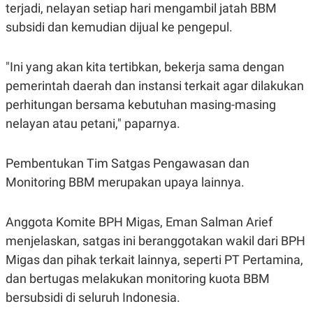
S
A
terjadi, nelayan setiap hari mengambil jatah BBM
A
G
subsidi dan kemudian dijual ke pengepul.
T
E
D
S
A
T
"Ini yang akan kita tertibkan, bekerja sama dengan
A
pemerintah daerah dan instansi terkait agar dilakukan
K
L
O
I
perhitungan bersama kebutuhan masing-masing
N
P
nelayan atau petani," paparnya.
T
S
A
U
N
S
T
Pembentukan Tim Satgas Pengawasan dan
V
Monitoring BBM merupakan upaya lainnya.
JARINGAN
Anggota Komite BPH Migas, Eman Salman Arief
K
P
menjelaskan, satgas ini beranggotakan wakil dari BPH
O
R
Migas dan pihak terkait lainnya, seperti PT Pertamina,
N
E
T
S
dan bertugas melakukan monitoring kuota BBM
A
S
N
R
bersubsidi di seluruh Indonesia.
A
E