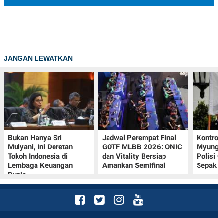
JANGAN LEWATKAN
Bukan Hanya Sri
Jadwal Perempat Final
Kontr
Mulyani, Ini Deretan
GOTF MLBB 2026: ONIC
Myung-
Tokoh Indonesia di
dan Vitality Bersiap
Polisi
Lembaga Keuangan
Amankan Semifinal
Sepak 
Dunia