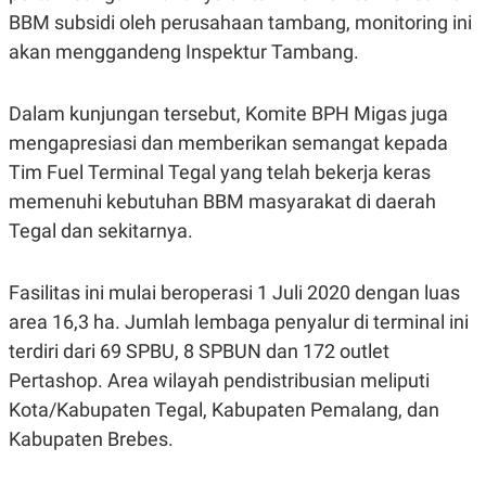
R
T
BBM subsidi oleh perusahaan tambang, monitoring ini
I
S
akan menggandeng Inspektur Tambang.
I
N
G
Dalam kunjungan tersebut, Komite BPH Migas juga
K
mengapresiasi dan memberikan semangat kepada
G
M
Tim Fuel Terminal Tegal yang telah bekerja keras
E
D
memenuhi kebutuhan BBM masyarakat di daerah
I
Tegal dan sekitarnya.
A
.
I
D
Fasilitas ini mulai beroperasi 1 Juli 2020 dengan luas
area 16,3 ha. Jumlah lembaga penyalur di terminal ini
terdiri dari 69 SPBU, 8 SPBUN dan 172 outlet
SITEMAP
PROFILE
TERM
Pertashop. Area wilayah pendistribusian meliputi
OF
USE
Kota/Kabupaten Tegal, Kabupaten Pemalang, dan
PEDOMAN
Kabupaten Brebes.
PEMBERITAAN
SIBER
PRIVACY