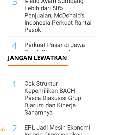
3
Menu Ayam Sumbang
Lebih dari 50%
Penjualan, McDonald's
Indonesia Perkuat Rantai
Pasok
4
Perkuat Pasar di Jawa
Barat, Semen Indonesia
JANGAN LEWATKAN
(SMGR) Hadirkan Lagi
Semen Kujang
1
Cek Struktur
Kepemilikan BACH
Pasca Diakusisi Grup
Djarum dan Kinerja
Sahamnya
2
EPL Jadi Mesin Ekonomi
al
Inggris, Diproyeksikan