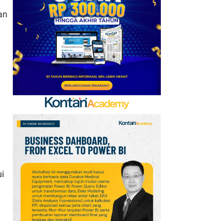
an
6
Promo Super Hemat
Indomaret 6–19 Agustus
2026, Diskon Kebutuhan
Rumah hingga 40%
7
Promo Superindo 6–12
Agustus 2026
Jabodetabek &
Palembang, Diskon
Melon Fujisawa 45%
8
Prediksi Persib vs
n
Persebaya di Final Piala
i
Presiden 2026: Susunan
Pemain & Skor
9
Jadwal Persija vs Arema