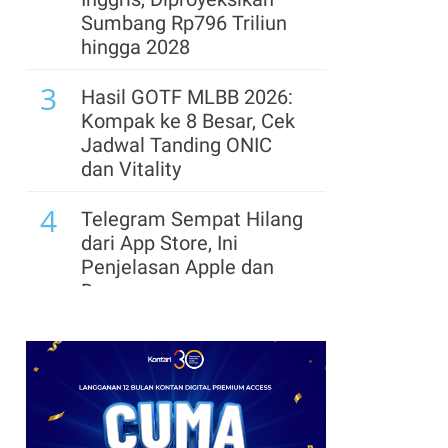
Sumbang Rp796 Triliun
hingga 2028
3
Hasil GOTF MLBB 2026:
Kompak ke 8 Besar, Cek
Jadwal Tanding ONIC
dan Vitality
4
Telegram Sempat Hilang
dari App Store, Ini
Penjelasan Apple dan
Durov
5
Link dan Syarat
Dokumen Pendaftaran
Pandang Istana untuk
Ikut Upacara HUT Ke-81
RI