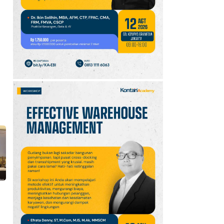
FC Perebutan Juara 3
Piala Presiden 2026,
Kick-off Sore Ini
10
Oppo A7 Pro Max Rilis
dengan Baterai 10.000
mAh, Terbesar
Sepanjang Sejarah Oppo
m