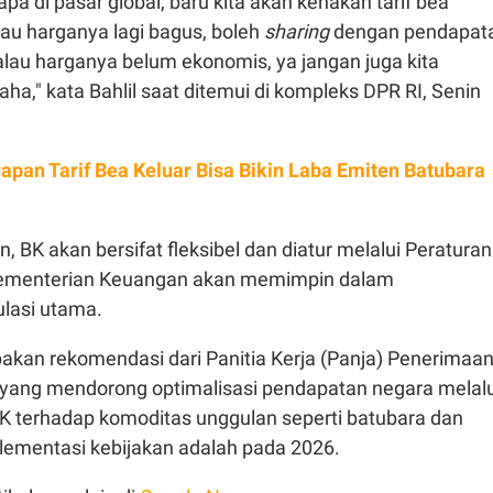
a di pasar global, baru kita akan kenakan tarif bea
alau harganya lagi bagus, boleh
sharing
dengan pendapat
alau harganya belum ekonomis, ya jangan juga kita
a," kata Bahlil saat ditemui di kompleks DPR RI, Senin
apan Tarif Bea Keluar Bisa Bikin Laba Emiten Batubara
, BK akan bersifat fleksibel dan diatur melalui Peraturan
ementerian Keuangan akan memimpin dalam
lasi utama.
akan rekomendasi dari Panitia Kerja (Panja) Penerimaa
, yang mendorong optimalisasi pendapatan negara melalu
BK terhadap komoditas unggulan seperti batubara dan
lementasi kebijakan adalah pada 2026.