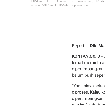
ILUSTRASI. Direktur Utama PT Bukit Asam Tbk (PTBA) Ar
kembali.ANTARA FOTO/Wahdi Septiawan/foc.
Reporter:
Diki Ma
KONTAN.CO.ID -
Ismail meminta a
dipertimbangkan 
belum pulih sepe
“Yang biaya kelua
diproses. Kalau k
dipertimbangkan 
ada isu,” kata Ar