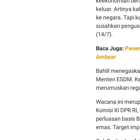
keekonomian berap
keluar. Artinya k
ke negara. Tapi k
susahkan pengusah
(14/7).
Baca Juga:
Pener
Ambyar
Bahlil menegaskan
Menteri ESDM. K
merumuskan regu
Wacana ini merup
Komisi XI DPR RI
perluasan basis 
emas. Target imp