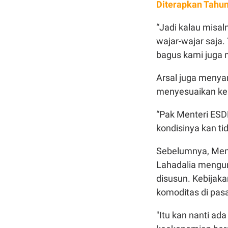
Diterapkan Tahu
“Jadi kalau misal
wajar-wajar saja.
bagus kami juga 
Arsal juga meny
menyesuaikan kebi
“Pak Menteri ESD
kondisinya kan ti
Sebelumnya, Ment
Lahadalia mengun
disusun. Kebijak
komoditas di pasa
"Itu kan nanti ad