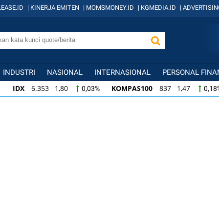
EASE.ID
|
KINERJA EMITEN
|
MOMSMONEY.ID
|
KGMEDIA.ID
|
ADVERTISIN
INDUSTRI
NASIONAL
INTERNASIONAL
PERSONAL FINA
IDX
6.353 1,80
KOMPAS100
837 1,47
0,03%
0,18
KOMPAS100
837 1,47
LQ45
635 0,55
0,18%
0,09
LQ45
635 0,55
ISSI
220 -0,26
IDX
0,09%
-0,12%