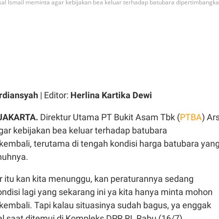
sal Ismail meminta agar kebijakan bea keluar terhadap batubara dipertimbangk
rdiansyah
| Editor:
Herlina Kartika Dewi
 JAKARTA.
Direktur Utama PT Bukit Asam Tbk (
PTBA
) Ar
gar kebijakan bea keluar terhadap batubara
kembali, terutama di tengah kondisi harga batubara yan
nuhnya.
r itu kan kita menunggu, kan peraturannya sedang
ondisi lagi yang sekarang ini ya kita hanya minta mohon
kembali. Tapi kalau situasinya sudah bagus, ya enggak
sal saat ditemui di Kompleks DPR RI, Rabu (16/7).