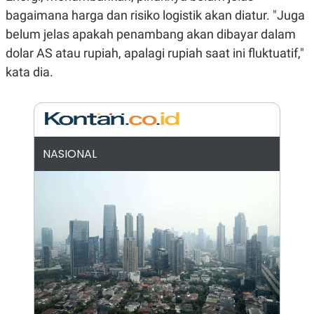
N
S
bagaimana harga dan risiko logistik akan diatur. "Juga
E
E
belum jelas apakah penambang akan dibayar dalam
W
R
S
E
dolar AS atau rupiah, apalagi rupiah saat ini fluktuatif,"
S
M
E
O
kata dia.
T
N
U
I
P
A
A
K
D
I
V
L
NASIONAL
A
S
K
O
R
P
O
R
A
S
I
K
N
I
A
L
T