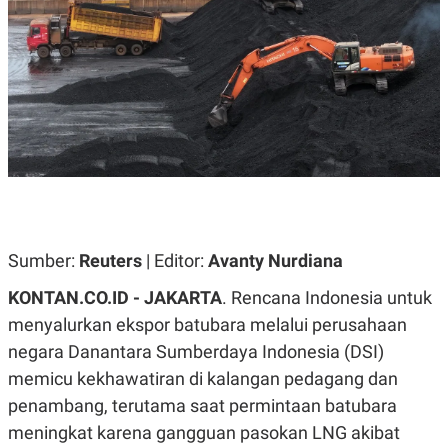
A
A
S
L
I
K
I
E
N
U
D
A
U
N
S
G
T
A
R
N
I
P
I
E
N
L
T
Sumber:
U
E
Reuters
| Editor:
Avanty Nurdiana
A
R
N
N
KONTAN.CO.ID -
JAKARTA
. Rencana Indonesia untuk
G
A
menyalurkan ekspor batubara melalui perusahaan
U
S
S
I
negara Danantara Sumberdaya Indonesia (DSI)
A
O
H
N
memicu kekhawatiran di kalangan pedagang dan
A
A
L
penambang, terutama saat permintaan batubara
P
R
meningkat karena gangguan pasokan LNG akibat
E
E