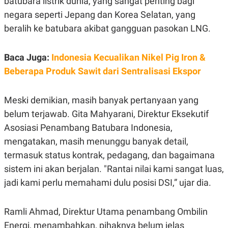
batubara listrik dunia, yang sangat penting bagi
E
R
negara seperti Jepang dan Korea Selatan, yang
F
B
beralih ke batubara akibat gangguan pasokan LNG.
O
U
K
S
U
I
Baca Juga:
S
N
Indonesia Kecualikan Nikel Pig Iron &
E
Beberapa Produk Sawit dari Sentralisasi Ekspor
S
S
I
N
Meski demikian, masih banyak pertanyaan yang
S
belum terjawab. Gita Mahyarani, Direktur Eksekutif
I
G
Asosiasi Penambang Batubara Indonesia,
H
T
mengatakan, masih menunggu banyak detail,
S
B
termasuk status kontrak, pedagang, dan bagaimana
T
E
O
L
sistem ini akan berjalan. "Rantai nilai kami sangat luas,
C
A
jadi kami perlu memahami dulu posisi DSI,” ujar dia.
K
N
S
J
E
A
T
O
Ramli Ahmad, Direktur Utama penambang Ombilin
U
N
Energi, menambahkan, pihaknya belum jelas
P