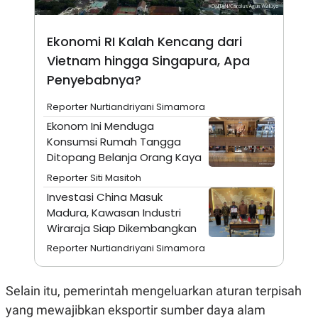
A
I
S
V
K
E
E
Ekonomi RI Kalah Kencang dari
M
Vietnam hingga Singapura, Apa
E
N
Penyebabnya?
T
E
Reporter Nurtiandriyani Simamora
R
I
Ekonom Ini Menduga
A
Konsumsi Rumah Tangga
N
Ditopang Belanja Orang Kaya
L
E
Reporter Siti Masitoh
S
T
Investasi China Masuk
A
Madura, Kawasan Industri
R
Wiraraja Siap Dikembangkan
I
Reporter Nurtiandriyani Simamora
KANAL
Selain itu, pemerintah mengeluarkan aturan terpisah
P
I
yang mewajibkan eksportir sumber daya alam
U
M