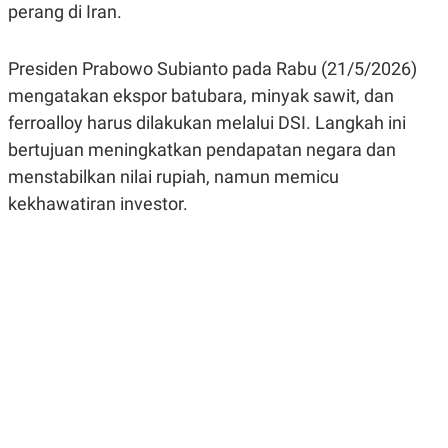
perang di Iran.
R
G
S
I
O
O
N
N
Presiden Prabowo Subianto pada Rabu (21/5/2026)
A
A
L
L
mengatakan ekspor batubara, minyak sawit, dan
F
ferroalloy harus dilakukan melalui DSI. Langkah ini
I
N
bertujuan meningkatkan pendapatan negara dan
A
N
menstabilkan nilai rupiah, namun memicu
C
kekhawatiran investor.
E
Y
C
A
A
N
R
G
I
T
T
E
A
R
H
.
U
.
.
K
L
E
I
S
F