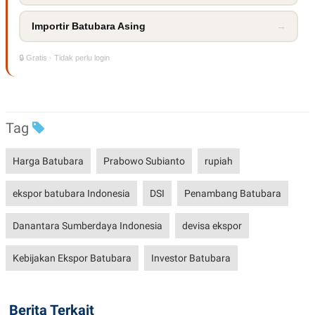
R
T
I
Importir Batubara Asing
→
S
I
N
🔒 Gratis · Tidak perlu login
G
K
G
M
E
Tag
D
I
A
.
Harga Batubara
Prabowo Subianto
rupiah
I
D
ekspor batubara Indonesia
DSI
Penambang Batubara
Danantara Sumberdaya Indonesia
devisa ekspor
SITEMAP
PROFILE
TERM
OF
USE
Kebijakan Ekspor Batubara
Investor Batubara
PEDOMAN
PEMBERITAAN
SIBER
Berita Terkait
PRIVACY