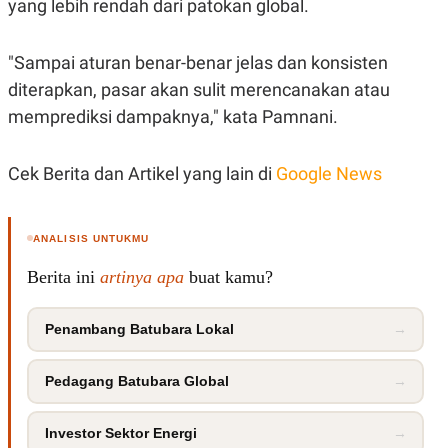
yang lebih rendah dari patokan global.
C
L
A
E
D
A
E
S
"Sampai aturan benar-benar jelas dan konsisten
M
E
Y
.
diterapkan, pasar akan sulit merencanakan atau
I
memprediksi dampaknya," kata Pamnani.
D
L
K
A
I
Cek Berita dan Artikel yang lain di
Google News
N
N
G
E
G
R
A
J
N
A
ANALISIS UNTUKMU
A
E
N
M
Berita ini
artinya apa
buat kamu?
C
I
E
T
T
E
Penambang Batubara Lokal
→
A
N
K
E
A
Pedagang Batubara Global
→
P
D
A
V
P
E
Investor Sektor Energi
→
E
R