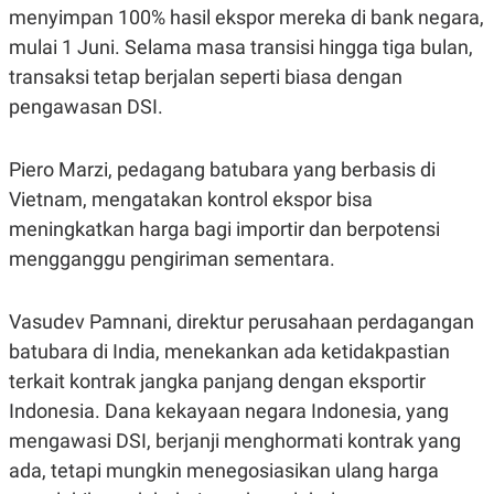
S
A
menyimpan 100% hasil ekspor mereka di bank negara,
A
G
T
E
mulai 1 Juni. Selama masa transisi hingga tiga bulan,
D
S
transaksi tetap berjalan seperti biasa dengan
A
T
pengawasan DSI.
A
K
L
O
I
Piero Marzi, pedagang batubara yang berbasis di
N
P
T
S
Vietnam, mengatakan kontrol ekspor bisa
A
U
meningkatkan harga bagi importir dan berpotensi
N
S
T
mengganggu pengiriman sementara.
V
Vasudev Pamnani, direktur perusahaan perdagangan
JARINGAN
batubara di India, menekankan ada ketidakpastian
K
P
terkait kontrak jangka panjang dengan eksportir
O
R
Indonesia. Dana kekayaan negara Indonesia, yang
N
E
T
S
mengawasi DSI, berjanji menghormati kontrak yang
A
S
N
R
ada, tetapi mungkin menegosiasikan ulang harga
A
E