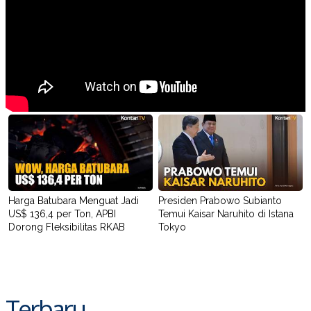
Harga Batubara Menguat Jadi
Presiden Prabowo Subianto
US$ 136,4 per Ton, APBI
Temui Kaisar Naruhito di Istana
Dorong Fleksibilitas RKAB
Tokyo
Terbaru