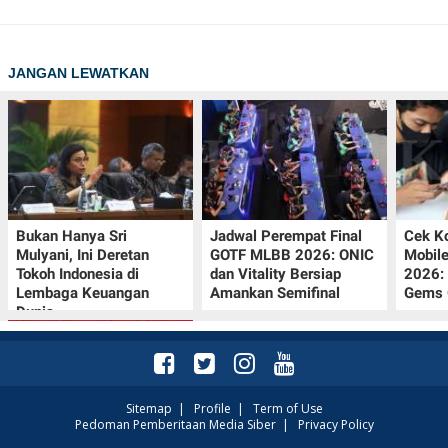
JANGAN LEWATKAN
Bukan Hanya Sri
Jadwal Perempat Final
Cek K
Mulyani, Ini Deretan
GOTF MLBB 2026: ONIC
Mobil
Tokoh Indonesia di
dan Vitality Bersiap
2026:
Lembaga Keuangan
Amankan Semifinal
Gems G
Dunia
Sitemap
|
Profile
|
Term of Use
Pedoman Pemberitaan Media Siber
|
Privacy Policy