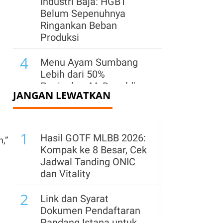
Industri Baja: HGBT
Belum Sepenuhnya
Ringankan Beban
Produksi
4
Menu Ayam Sumbang
Lebih dari 50%
Penjualan, McDonald's
JANGAN LEWATKAN
Indonesia Perkuat Rantai
Pasok
5
1
Perkuat Pasar di Jawa
Hasil GOTF MLBB 2026:
,”
Barat, Semen Indonesia
Kompak ke 8 Besar, Cek
(SMGR) Hadirkan Lagi
Jadwal Tanding ONIC
Semen Kujang
dan Vitality
6
2
Investasi Industri TPT
Link dan Syarat
Diproyeksi Mampu
Dokumen Pendaftaran
Menyerap Sekitar 9.800
Pandang Istana untuk