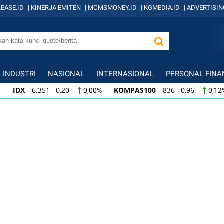
EASE.ID
|
KINERJA EMITEN
|
MOMSMONEY.ID
|
KGMEDIA.ID
|
ADVERTISIN
INDUSTRI
NASIONAL
INTERNASIONAL
PERSONAL FINA
IDX
6.351 0,20
KOMPAS100
836 0,96
0,00%
0,12
KOMPAS100
836 0,96
LQ45
634 -0,07
0,12%
-0,0
LQ45
634 -0,07
ISSI
219 -0,38
ID
-0,01%
-0,17%