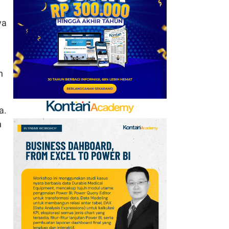
6
Prediksi Persib vs
ya
Persebaya di Final Piala
Presiden 2026: Susunan
Pemain & Skor
n
7
Jadwal Persija vs Arema
FC Perebutan Juara 3
Piala Presiden 2026,
a.
Kick-off Sore Ini
n
8
Simak Prakiraan Cuaca
Jawa Barat Kamis (6/8):
Waspada Hujan Ringan
di 3 Wilayah
9
Intip Prakiraan Cuaca
Sumsel Kamis (6/8):