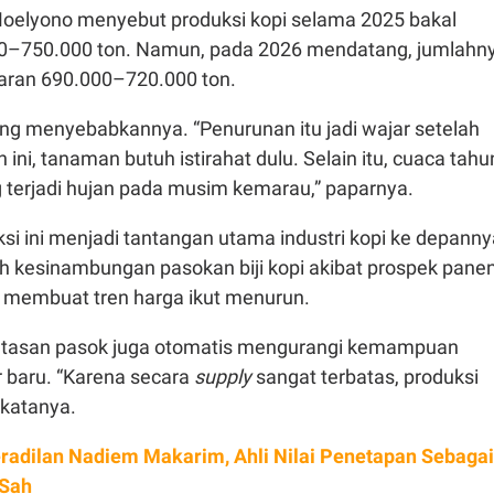
Moelyono menyebut produksi kopi selama 2025 bakal
0–750.000 ton. Namun, pada 2026 mendatang, jumlahn
isaran 690.000–720.000 ton.
ang menyebabkannya. “Penurunan itu jadi wajar setelah
 ini, tanaman butuh istirahat dulu. Selain itu, cuaca tahu
ng terjadi hujan pada musim kemarau,” paparnya.
i ini menjadi tantangan utama industri kopi ke depanny
h kesinambungan pasokan biji kopi akibat prospek pane
 membuat tren harga ikut menurun.
rbatasan pasok juga otomatis mengurangi kemampuan
 baru. “Karena secara
supply
sangat terbatas, produksi
” katanya.
radilan Nadiem Makarim, Ahli Nilai Penetapan Sebagai
 Sah