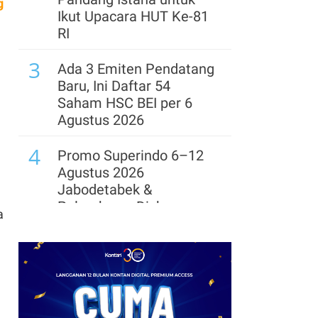
g
Tenaga Kerja
Ikut Upacara HUT Ke-81
RI
3
Ada 3 Emiten Pendatang
Baru, Ini Daftar 54
Saham HSC BEI per 6
Agustus 2026
4
Promo Superindo 6–12
Agustus 2026
Jabodetabek &
Palembang, Diskon
a
Melon Fujisawa 45%
5
Promo Super Hemat
Indomaret 6–19 Agustus
2026, Diskon Kebutuhan
Rumah hingga 40%