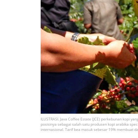
ILUSTRASI. Java Coffee Estate (JCE) perkebunan kopi ya
posisinya sebagai salah satu produsen kopi arabika spe
internasional. Tarif bea masuk sebesar 19% membuat day