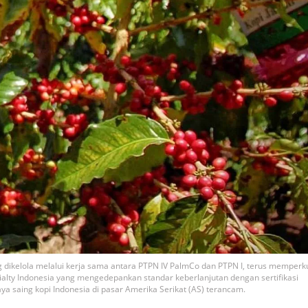
ng dikelola melalui kerja sama antara PTPN IV PalmCo dan PTPN I, terus memperk
cialty Indonesia yang mengedepankan standar keberlanjutan dengan sertifikasi
a saing kopi Indonesia di pasar Amerika Serikat (AS) terancam.