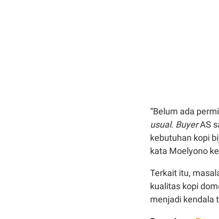
“Belum ada permi
usual
.
Buyer
AS s
kebutuhan kopi bi
kata Moelyono ke
Terkait itu, masa
kualitas kopi dom
menjadi kendala t