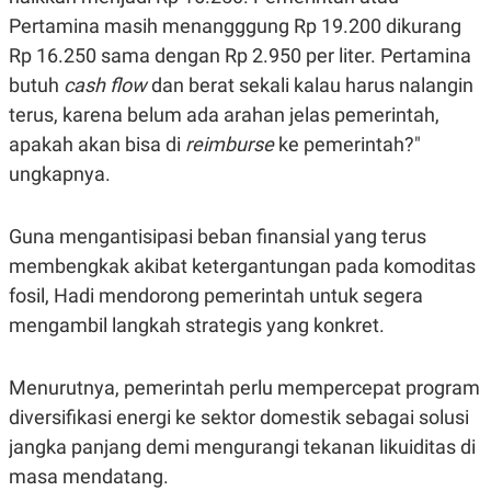
S
A
Pertamina masih menangggung Rp 19.200 dikurang
A
G
T
E
Rp 16.250 sama dengan Rp 2.950 per liter. Pertamina
D
S
A
butuh
cash flow
dan berat sekali kalau harus nalangin
T
A
terus, karena belum ada arahan jelas pemerintah,
K
L
apakah akan bisa di
reimburse
ke pemerintah?"
O
I
ungkapnya.
N
P
T
S
A
U
N
S
Guna mengantisipasi beban finansial yang terus
T
V
membengkak akibat ketergantungan pada komoditas
fosil, Hadi mendorong pemerintah untuk segera
JARINGAN
mengambil langkah strategis yang konkret.
K
P
Menurutnya, pemerintah perlu mempercepat program
O
R
N
E
diversifikasi energi ke sektor domestik sebagai solusi
T
S
A
S
jangka panjang demi mengurangi tekanan likuiditas di
N
R
masa mendatang.
A
E