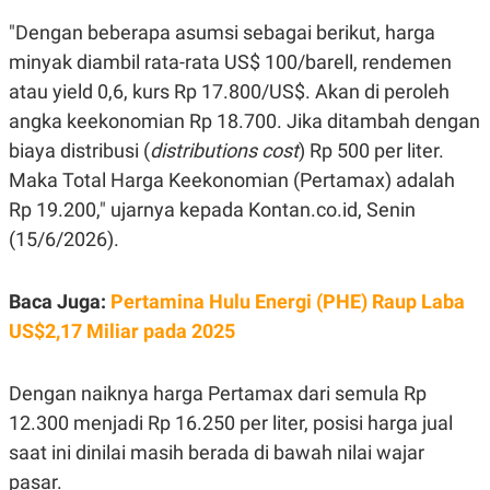
E
R
"Dengan beberapa asumsi sebagai berikut, harga
F
B
minyak diambil rata-rata US$ 100/barell, rendemen
O
U
K
S
atau yield 0,6, kurs Rp 17.800/US$. Akan di peroleh
U
I
angka keekonomian Rp 18.700. Jika ditambah dengan
S
N
E
biaya distribusi (
distributions cost
) Rp 500 per liter.
S
S
Maka Total Harga Keekonomian (Pertamax) adalah
I
Rp 19.200," ujarnya kepada Kontan.co.id, Senin
N
S
(15/6/2026).
I
G
H
T
Baca Juga:
Pertamina Hulu Energi (PHE) Raup Laba
S
B
US$2,17 Miliar pada 2025
T
E
O
L
C
A
Dengan naiknya harga Pertamax dari semula Rp
K
N
S
J
12.300 menjadi Rp 16.250 per liter, posisi harga jual
E
A
T
O
saat ini dinilai masih berada di bawah nilai wajar
U
N
pasar.
P