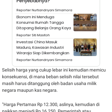
Penyebabnya?
A
I
S
V
K
E
Reporter Nurtiandriyani Simamora
E
Ekonom Ini Menduga
M
E
Konsumsi Rumah Tangga
N
Ditopang Belanja Orang Kaya
T
E
Reporter Siti Masitoh
R
Investasi China Masuk
I
A
Madura, Kawasan Industri
N
Wiraraja Siap Dikembangkan
L
Reporter Nurtiandriyani Simamora
E
S
T
Selisih harga yang cukup lebar ini kemudian memicu
A
konsekuensi, di mana beban selisih nilai tersebut
R
I
masih harus ditanggung oleh badan usaha milik
negara maupun kas negara.
KANAL
"Harga Pertamax Rp 12.300, aslinya, kemudian di
P
I
U
M
naikkan menjadi Rp 16.250. Pemerintah atau