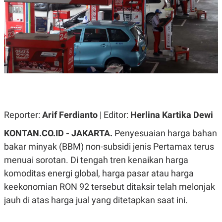
A
A
S
L
I
K
I
E
N
U
D
A
U
N
S
G
T
A
R
N
I
P
I
E
N
Reporter:
Arif Ferdianto
| Editor:
Herlina Kartika Dewi
L
T
U
E
KONTAN.CO.ID - JAKARTA.
Penyesuaian harga bahan
A
R
N
N
bakar minyak (BBM) non-subsidi jenis Pertamax terus
G
A
menuai sorotan. Di tengah tren kenaikan harga
U
S
S
I
komoditas energi global, harga pasar atau harga
A
O
H
N
keekonomian RON 92 tersebut ditaksir telah melonjak
A
A
jauh di atas harga jual yang ditetapkan saat ini.
L
P
R
E
E