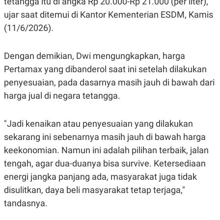
tetangga itu di angka Rp 20.000-Rp 21.000 (per liter),"
R
T
I
ujar saat ditemui di Kantor Kementerian ESDM, Kamis
S
(11/6/2026).
I
N
G
Dengan demikian, Dwi mengungkapkan, harga
K
G
Pertamax yang dibanderol saat ini setelah dilakukan
M
E
penyesuaian, pada dasarnya masih jauh di bawah dari
D
harga jual di negara tetangga.
I
A
.
I
"Jadi kenaikan atau penyesuaian yang dilakukan
D
sekarang ini sebenarnya masih jauh di bawah harga
keekonomian. Namun ini adalah pilihan terbaik, jalan
tengah, agar dua-duanya bisa survive. Ketersediaan
SITEMAP
PROFILE
TERM
OF
energi jangka panjang ada, masyarakat juga tidak
USE
disulitkan, daya beli masyarakat tetap terjaga,"
PEDOMAN
PEMBERITAAN
tandasnya.
SIBER
PRIVACY