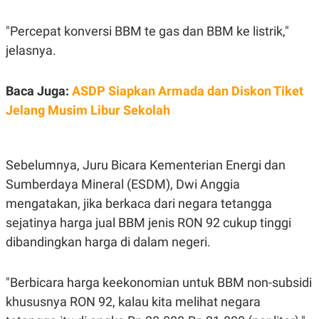
C
L
A
E
D
A
"Percepat konversi BBM te gas dan BBM ke listrik,"
E
S
jelasnya.
M
E
Y
.
I
D
Baca Juga:
ASDP Siapkan Armada dan Diskon Tiket
L
K
Jelang Musim Libur Sekolah
A
I
N
N
G
E
G
R
A
J
Sebelumnya, Juru Bicara Kementerian Energi dan
N
A
A
E
Sumberdaya Mineral (ESDM), Dwi Anggia
N
M
mengatakan, jika berkaca dari negara tetangga
C
I
E
T
sejatinya harga jual BBM jenis RON 92 cukup tinggi
T
E
A
N
dibandingkan harga di dalam negeri.
K
E
A
P
D
"Berbicara harga keekonomian untuk BBM non-subsidi
A
V
khususnya RON 92, kalau kita melihat negara
P
E
E
R