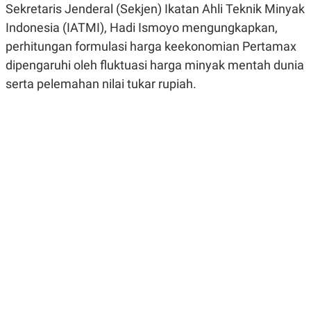
Sekretaris Jenderal (Sekjen) Ikatan Ahli Teknik Minyak
R
G
S
I
Indonesia (IATMI), Hadi Ismoyo mengungkapkan,
O
O
N
N
perhitungan formulasi harga keekonomian Pertamax
A
A
dipengaruhi oleh fluktuasi harga minyak mentah dunia
L
L
F
serta pelemahan nilai tukar rupiah.
I
N
A
N
C
E
Y
C
A
A
N
R
G
I
T
T
E
A
R
H
.
U
.
.
K
L
E
I
S
F