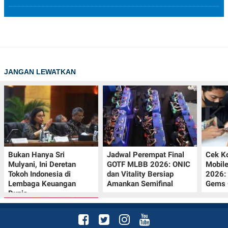
JANGAN LEWATKAN
Bukan Hanya Sri
Jadwal Perempat Final
Cek K
Mulyani, Ini Deretan
GOTF MLBB 2026: ONIC
Mobil
Tokoh Indonesia di
dan Vitality Bersiap
2026:
Lembaga Keuangan
Amankan Semifinal
Gems G
Dunia