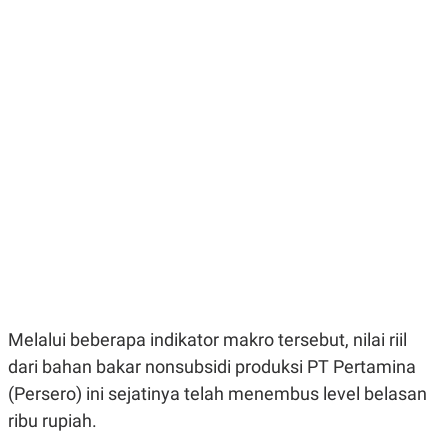
E
E
H
S
A
T
T
Y
A
L
N
E
E
A
N
N
G
A
L
L
I
I
S
S
H
I
S
E
K
X
O
E
L
C
O
U
M
T
Melalui beberapa indikator makro tersebut, nilai riil
I
V
dari bahan bakar nonsubsidi produksi PT Pertamina
E
C
(Persero) ini sejatinya telah menembus level belasan
O
ribu rupiah.
R
N