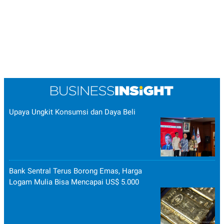
Upaya Ungkit Konsumsi dan Daya Beli
Bank Sentral Terus Borong Emas, Harga
Logam Mulia Bisa Mencapai US$ 5.000