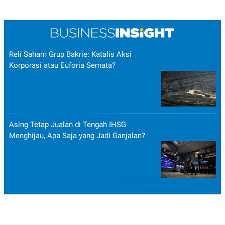
Reli Saham Grup Bakrie: Katalis Aksi
Korporasi atau Euforia Semata?
Asing Tetap Jualan di Tengah IHSG
Menghijau, Apa Saja yang Jadi Ganjalan?