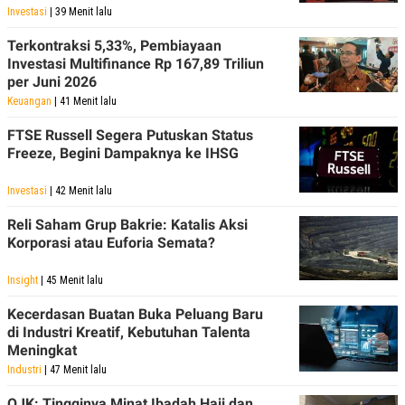
POLICY
Investasi
| 39 Menit lalu
Terkontraksi 5,33%, Pembiayaan
Investasi Multifinance Rp 167,89 Triliun
per Juni 2026
Keuangan
| 41 Menit lalu
FTSE Russell Segera Putuskan Status
Freeze, Begini Dampaknya ke IHSG
Investasi
| 42 Menit lalu
Reli Saham Grup Bakrie: Katalis Aksi
Korporasi atau Euforia Semata?
Insight
| 45 Menit lalu
Kecerdasan Buatan Buka Peluang Baru
di Industri Kreatif, Kebutuhan Talenta
Meningkat
Industri
| 47 Menit lalu
OJK: Tingginya Minat Ibadah Haji dan