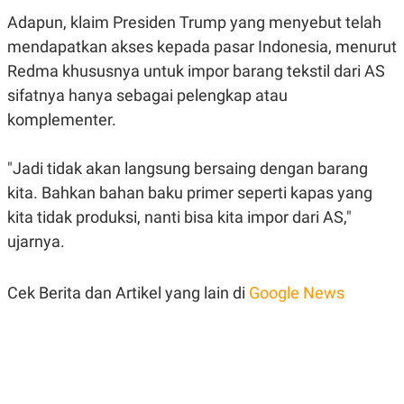
A
I
Adapun, klaim Presiden Trump yang menyebut telah
S
V
K
E
mendapatkan akses kepada pasar Indonesia, menurut
E
M
Redma khususnya untuk impor barang tekstil dari AS
E
N
sifatnya hanya sebagai pelengkap atau
T
komplementer.
E
R
I
A
"Jadi tidak akan langsung bersaing dengan barang
N
kita. Bahkan bahan baku primer seperti kapas yang
L
kita tidak produksi, nanti bisa kita impor dari AS,"
E
S
ujarnya.
T
A
R
I
Cek Berita dan Artikel yang lain di
Google News
KANAL
P
I
U
M