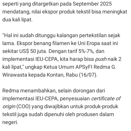
seperti yang ditargetkan pada September 2025
R
G
S
I
mendatang, nilai ekspor produk tekstil bisa meningkat
O
O
N
N
dua kali lipat.
A
A
L
L
F
"Hal ini sudah ditunggu kalangan pertekstilan sejak
I
N
lama. Ekspor benang filamen ke Uni Eropa saat ini
A
sekitar US$ 50 juta. Dengan tarif 5%-7%, dan
N
C
implementasi IEU-CEPA, kita harap bisa
push
naik 2
E
kali lipat," ungkap
Ketua Umum APSyFI Redma G.
Y
C
A
A
Wirawasta kepada Kontan, Rabu (16/07).
N
R
G
I
T
T
Redma menambahkan, selain dorongan dari
E
A
R
H
implementasi IEU-CEPA,
penyesuaian
certificate of
.
U
.
origin
(COO) yang diwajibkan untuk produk-produk
.
tekstil juga sudah dipenuhi oleh produsen dalam
K
L
negeri.
E
I
S
F