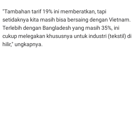
E
R
"Tambahan tarif 19% ini memberatkan, tapi
F
B
setidaknya kita masih bisa bersaing dengan Vietnam.
O
U
K
S
Terlebih dengan Bangladesh yang masih 35%, ini
U
I
S
N
cukup melegakan khususnya untuk industri (tekstil) di
E
S
hilir," ungkapnya.
S
I
N
S
I
G
H
T
S
B
T
E
O
L
C
A
K
N
S
J
E
A
T
O
U
N
P