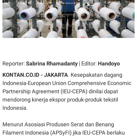
A
A
S
L
I
K
I
E
N
U
D
A
U
N
S
G
T
A
R
N
I
Reporter:
Sabrina Rhamadanty
| Editor:
Handoyo
P
I
E
N
KONTAN.CO.ID - JAKARTA
.
Kesepakatan dagang
L
T
U
E
Indonesia-European Union Comprehensive Economic
A
R
N
N
Partnership Agreement (IEU-CEPA) dinilai dapat
G
A
U
S
mendorong kinerja ekspor produk-produk tekstil
S
I
Indonesia.
A
O
H
N
A
A
L
Menurut
Asosiasi Produsen Serat dan Benang
P
R
Filament Indonesia (APSyFI) jika IEU-CEPA berlaku
E
E