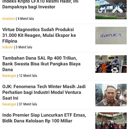
Indeks Kripto CFX10 Resmi Hadir, Ini
R
T
Dampaknya bagi Investor
I
S
I
Investasi
| 4 Menit lalu
N
G
Virtue Diagnostics Sudah Produksi
K
31.000 Kit Reagen, Mulai Ekspor ke
G
Filipina
M
E
Industri
| 5 Menit lalu
D
I
Tambahan Dana SAL Rp 400 Triliun,
A
Bank Swasta Bisa Ikut Pangkas Biaya
.
Dana
I
D
Keuangan
| 12 Menit lalu
OJK: Fenomena Tech Winter Masih Jadi
Perhatian bagi Industri Modal Ventura
SITEMAP
PROFILE
TERM
Saat Ini
OF
Keuangan
| 37 Menit lalu
USE
PEDOMAN
Indo Premier Siap Luncurkan ETF Emas,
PEMBERITAAN
Bidik Dana Kelolaan Rp 100 Miliar
SIBER
PRIVACY