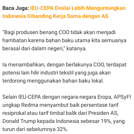
E
E
H
S
Baca Juga:
IEU-CEPA Dinilai Lebih Menguntungkan
A
T
T
Y
Indonesia Dibanding Kerja Sama dengan AS
A
L
N
E
"Bagi produsen benang COO tidak akan menjadi
E
A
N
N
hambatan karena bahan baku utama kita semuanya
G
A
L
L
berasal dari dalam negeri," katanya.
I
I
S
S
H
I
Ia menambahkan, dengan berlakunya COO, terdapat
S
potensi lain hilir industri tekstil yang juga akan
E
K
X
O
terdorong menggunakan bahan baku lokal.
E
L
C
O
U
M
Selain IEU-CEPA dengan negara-negara Eropa,
APSyFI
T
I
ungkap Redma menyambut baik persentase tarif
V
E
resiprokal atau tarif timbal balik dari Presiden AS,
C
Donald Trump kepada Indonesia sebesar 19%, yang
O
R
turun dari sebelumnya 32%.
N