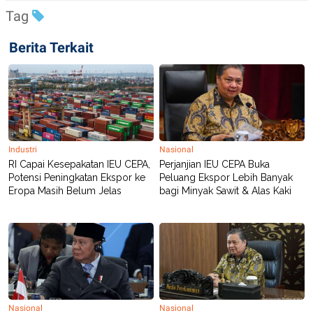
S
A
Tag
A
G
T
E
D
S
Berita Terkait
A
T
A
K
L
O
I
N
P
T
S
A
U
N
S
Industri
Nasional
T
RI Capai Kesepakatan IEU CEPA,
Perjanjian IEU CEPA Buka
V
Potensi Peningkatan Ekspor ke
Peluang Ekspor Lebih Banyak
Eropa Masih Belum Jelas
bagi Minyak Sawit & Alas Kaki
JARINGAN
K
P
O
R
N
E
T
S
A
S
N
R
A
E
Nasional
Nasional