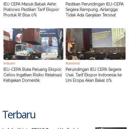
C
L
IEU CEPA Masuk Babak Akhir,
Pastikan Perundingan IEU-CEPA
A
E
Prabowo Pastikan Tarif Ekspor
Segera Rampung, Airlangga:
D
A
Produk RI Bisa 0%
Tidak Ada Ganjalan Tersisa!
E
S
M
E
Y
.
I
D
L
K
A
I
N
N
G
E
G
R
Industri
Nasional
A
J
N
A
IEU-CEPA Buka Peluang Ekspor,
Perundingan IEU CEPA Segera
A
E
Celios Ingatkan Risiko Relaksasi
Usai, Tarif Ekspor Indonesia ke
N
M
Kebijakan Domestik
Uni Eropa Akan Bakal 0%
C
I
E
T
T
E
A
N
K
E
A
Terbaru
P
D
A
V
P
E
E
R