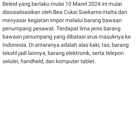
Beleid yang berlaku mulai 10 Maret 2024 ini mulai
R
G
S
I
disosialisasikan oleh Bea Cukai Soekarno-Hatta dan
O
O
N
N
menyasar kegiatan impor melalui barang bawaan
A
A
penumpang pesawat. Terdapat lima jenis barang
L
L
F
bawaan penumpang yang dibatasi arus masuknya ke
I
N
Indonesia. Di antaranya adalah alas kaki; tas; barang
A
tekstil jadi lainnya, barang elektronik, serta telepon
N
C
seluler, handheld, dan komputer tablet.
E
Y
C
A
A
N
R
G
I
T
T
E
A
R
H
.
U
.
.
K
L
E
I
S
F