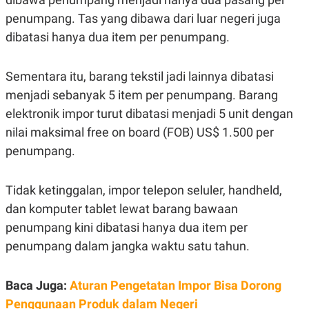
E
R
penumpang. Tas yang dibawa dari luar negeri juga
F
B
dibatasi hanya dua item per penumpang.
O
U
K
S
U
I
Sementara itu, barang tekstil jadi lainnya dibatasi
S
N
E
menjadi sebanyak 5 item per penumpang. Barang
S
S
elektronik impor turut dibatasi menjadi 5 unit dengan
I
nilai maksimal free on board (FOB) US$ 1.500 per
N
S
penumpang.
I
G
H
T
Tidak ketinggalan, impor telepon seluler, handheld,
S
B
dan komputer tablet lewat barang bawaan
T
E
penumpang kini dibatasi hanya dua item per
O
L
C
A
penumpang dalam jangka waktu satu tahun.
K
N
S
J
E
A
T
O
Baca Juga:
Aturan Pengetatan Impor Bisa Dorong
U
N
Penggunaan Produk dalam Negeri
P