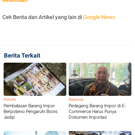
R
T
I
S
Cek Berita dan Artikel yang lain di
Google News
I
N
G
K
G
M
E
D
Berita Terkait
I
A
.
I
D
Industri
Nasional
SITEMAP
PROFILE
TERM
OF
Pembatasan Barang Impor
Pedagang Barang Impor di E-
USE
Berpotensi Pengaruhi Bisnis
Commerce Harus Punya
Jastip
Dokumen Importasi
PEDOMAN
PEMBERITAAN
SIBER
PRIVACY