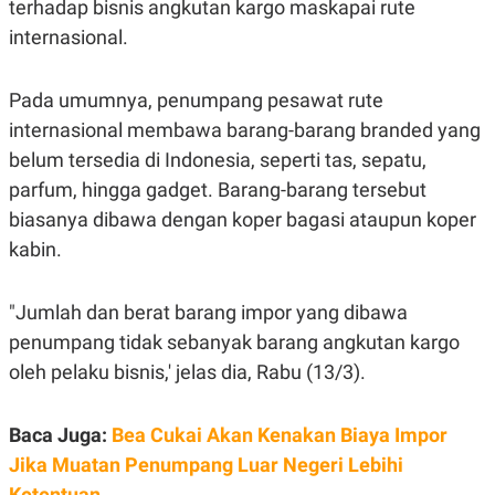
terhadap bisnis angkutan kargo maskapai rute
C
L
A
E
internasional.
D
A
E
S
M
E
Y
.
Pada umumnya, penumpang pesawat rute
I
internasional membawa barang-barang branded yang
D
belum tersedia di Indonesia, seperti tas, sepatu,
L
K
A
I
parfum, hingga gadget. Barang-barang tersebut
N
N
G
E
biasanya dibawa dengan koper bagasi ataupun koper
G
R
A
J
kabin.
N
A
A
E
N
M
"Jumlah dan berat barang impor yang dibawa
C
I
E
T
penumpang tidak sebanyak barang angkutan kargo
T
E
oleh pelaku bisnis,' jelas dia, Rabu (13/3).
A
N
K
E
A
Baca Juga:
Bea Cukai Akan Kenakan Biaya Impor
P
D
A
V
Jika Muatan Penumpang Luar Negeri Lebihi
P
E
E
R
Ketentuan