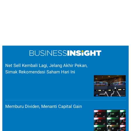
Net Sell Kembali Lagi, Jelang Akhir Pekan,
Simak Rekomendasi Saham Hari Ini
Memburu Dividen, Menanti Capital Gain