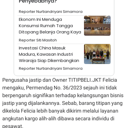
Penyebabnya?
A
I
S
V
K
E
Reporter Nurtiandriyani Simamora
E
Ekonom Ini Menduga
M
E
Konsumsi Rumah Tangga
N
Ditopang Belanja Orang Kaya
T
E
Reporter Siti Masitoh
R
Investasi China Masuk
I
A
Madura, Kawasan Industri
N
Wiraraja Siap Dikembangkan
L
Reporter Nurtiandriyani Simamora
E
S
T
Pengusaha jastip dan Owner TITIPBELI.JKT Felicia
A
mengaku, Permendag No. 36/2023 sejauh ini tidak
R
I
berpengaruh signifikan terhadap kelangsungan bisnis
jastip yang dijalankannya. Sebab, barang titipan yang
KANAL
dikelola Felicia lebih banyak dikirim melalui layanan
angkutan kargo alih-alih dibawa secara individu di
P
I
U
M
pesawat.