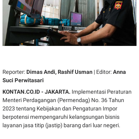
A
A
S
L
I
K
I
E
N
U
D
A
U
N
S
G
T
A
R
N
I
P
I
E
N
Reporter:
Dimas Andi, Rashif Usman
| Editor:
Anna
L
T
Suci Perwitasari
U
E
A
R
N
N
KONTAN.CO.ID - JAKARTA.
Implementasi Peraturan
G
A
Menteri Perdagangan (Permendag) No. 36 Tahun
U
S
S
I
2023 tentang Kebijakan dan Pengaturan Impor
A
O
H
N
berpotensi mempengaruhi kelangsungan bisnis
A
A
layanan jasa titip (jastip) barang dari luar negeri.
L
P
R
E
E