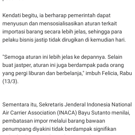
S
A
A
G
T
E
Kendati begitu, ia berharap pemerintah dapat
D
S
A
menyusun dan mensosialisasikan aturan terkait
T
A
importasi barang secara lebih jelas, sehingga para
K
L
pelaku bisnis jastip tidak dirugikan di kemudian hari.
O
I
N
P
T
S
"Semoga aturan ini lebih jelas ke depannya. Selain
A
U
N
S
buat jastper, aturan ini juga berdampak pada orang
T
V
yang pergi liburan dan berbelanja," imbuh Felicia, Rabu
(13/3).
JARINGAN
K
P
Sementara itu, Sekretaris Jenderal Indonesia National
O
R
Air Carrier Association (INACA) Bayu Sutanto menilai,
N
E
T
S
pembatasan impor melalui barang bawaan
A
S
N
R
penumpang diyakini tidak berdampak signifikan
A
E