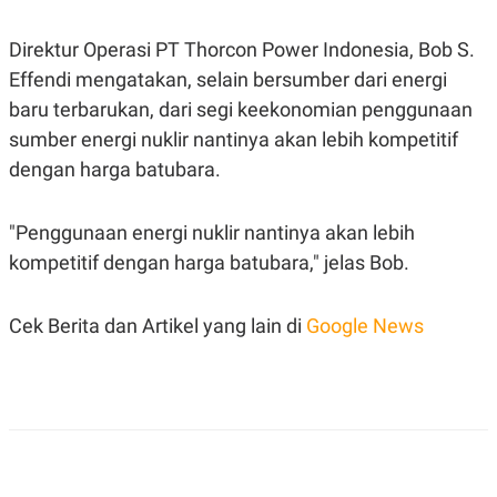
C
L
A
E
D
A
Direktur Operasi PT Thorcon Power Indonesia, Bob S.
E
S
M
E
Effendi mengatakan, selain bersumber dari energi
Y
.
baru terbarukan, dari segi keekonomian penggunaan
I
D
sumber energi nuklir nantinya akan lebih kompetitif
L
K
dengan harga batubara.
A
I
N
N
G
E
G
R
"Penggunaan energi nuklir nantinya akan lebih
A
J
kompetitif dengan harga batubara," jelas Bob.
N
A
A
E
N
M
C
I
Cek Berita dan Artikel yang lain di
Google News
E
T
T
E
A
N
K
E
A
P
D
A
V
P
E
E
R