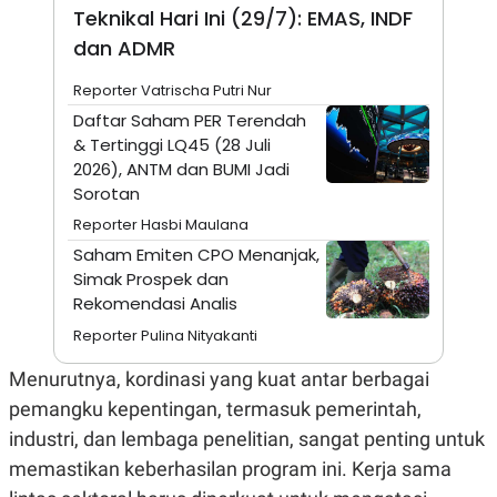
A
I
Teknikal Hari Ini (29/7): EMAS, INDF
S
V
K
E
dan ADMR
E
M
Reporter Vatrischa Putri Nur
E
N
Daftar Saham PER Terendah
T
& Tertinggi LQ45 (28 Juli
E
2026), ANTM dan BUMI Jadi
R
I
Sorotan
A
N
Reporter Hasbi Maulana
L
Saham Emiten CPO Menanjak,
E
Simak Prospek dan
S
Rekomendasi Analis
T
A
Reporter Pulina Nityakanti
R
I
Menurutnya, kordinasi yang kuat antar berbagai
pemangku kepentingan, termasuk pemerintah,
KANAL
industri, dan lembaga penelitian, sangat penting untuk
memastikan keberhasilan program ini. Kerja sama
P
I
U
M