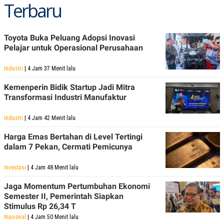
Terbaru
R
T
I
S
I
N
Toyota Buka Peluang Adopsi Inovasi
G
Pelajar untuk Operasional Perusahaan
K
G
Industri
| 4 Jam 37 Menit lalu
M
E
Kemenperin Bidik Startup Jadi Mitra
D
Transformasi Industri Manufaktur
I
A
.
Industri
| 4 Jam 42 Menit lalu
I
D
Harga Emas Bertahan di Level Tertingi
dalam 7 Pekan, Cermati Pemicunya
SITEMAP
PROFILE
TERM
Investasi
| 4 Jam 48 Menit lalu
OF
USE
Jaga Momentum Pertumbuhan Ekonomi
PEDOMAN
Semester II, Pemerintah Siapkan
PEMBERITAAN
Stimulus Rp 26,34 T
SIBER
Nasional
| 4 Jam 50 Menit lalu
PRIVACY