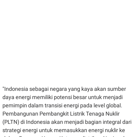
E
E
H
S
A
T
T
Y
A
L
N
E
E
A
N
N
G
A
L
L
I
I
S
S
H
I
S
E
K
X
O
E
L
"Indonesia sebagai negara yang kaya akan sumber
C
O
U
M
daya energi memiliki potensi besar untuk menjadi
T
I
pemimpin dalam transisi energi pada level global.
V
Pembangunan Pembangkit Listrik Tenaga Nuklir
E
C
(PLTN) di Indonesia akan menjadi bagian integral dari
O
R
strategi energi untuk memasukkan energi nuklir ke
N