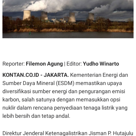
A
A
S
L
I
K
I
E
N
U
D
A
U
N
S
G
T
A
R
N
I
Reporter:
Filemon Agung
| Editor:
Yudho Winarto
P
I
E
N
L
T
KONTAN.CO.ID - JAKARTA.
Kementerian Energi dan
U
E
Sumber Daya Mineral (ESDM) memastikan upaya
A
R
N
N
diversifikasi sumber energi dan pengurangan emisi
G
A
U
S
karbon, salah satunya dengan memasukkan opsi
S
I
nuklir dalam rencana penyediaan tenaga listrik yang
A
O
H
N
lebih bersih dan tetap andal.
A
A
L
P
R
Direktur Jenderal Ketenagalistrikan Jisman P. Hutajulu
E
E