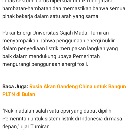
lintas sektoral harus diperkuat untuk mengatasi
S
A
A
G
hambatan-hambatan dan memastikan bahwa semua
T
E
pihak bekerja dalam satu arah yang sama.
D
S
A
T
A
Pakar Energi Universitas Gajah Mada, Tumiran
K
L
menyampaikan bahwa penggunaan energi nuklir
O
I
N
P
dalam penyediaan listrik merupakan langkah yang
T
S
baik dalam mendukung upaya Pemerintah
A
U
N
S
mengurangi penggunaan energi fosil.
T
V
JARINGAN
Baca Juga:
Rusia Akan Gandeng China untuk Bangun
PLTN di Bulan
K
P
O
R
N
E
"Nuklir adalah salah satu opsi yang dapat dipilih
T
S
A
S
Pemerintah untuk sistem listrik di Indonesia di masa
N
R
depan," ujar Tumiran.
A
E