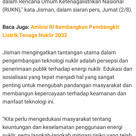
dalam Rencana Umum Ketenagalistrikan Nasional
E
R
(RUKN)," kata Jisman, dalam siaran pers, Jumat (2/8).
F
B
O
U
K
S
Baca Juga:
Ambisi RI Kembangkan Pembangkit
U
I
S
N
Listrik Tenaga Nuklir 2032
E
S
S
Jisman mengingatkan tantangan utama dalam
I
N
pengembangan teknologi nuklir adalah persepsi dan
S
I
penerimaan publik terhadap energi nuklir. Edukasi dan
G
sosialisasi yang tepat menjadi hal yang sangat
H
T
penting untuk mengubah pandangan masyarakat dan
S
B
membangun kepercayaan terhadap keamanan dan
T
E
O
L
manfaat teknologi ini.
C
A
K
N
S
J
"Kita perlu mengedukasi masyarakat tentang
E
A
T
O
keuntungan dan keselamatan penggunaan energi
U
N
P
nuklir, serta langkah-langkah mitigasi risiko yang telah