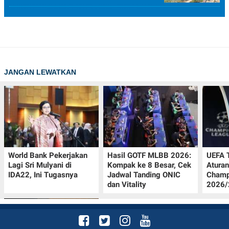
JANGAN LEWATKAN
World Bank Pekerjakan
Hasil GOTF MLBB 2026:
UEFA 
Lagi Sri Mulyani di
Kompak ke 8 Besar, Cek
Aturan
IDA22, Ini Tugasnya
Jadwal Tanding ONIC
Champ
dan Vitality
2026/2