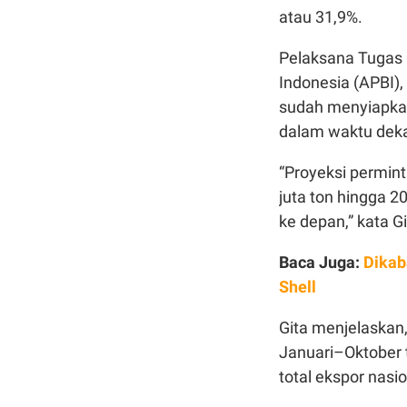
atau 31,9%.
Pelaksana Tugas 
Indonesia (APBI)
sudah menyiapkan
dalam waktu deka
“Proyeksi permint
juta ton hingga 
ke depan,” kata G
Baca Juga:
Dikab
Shell
Gita menjelaskan
Januari–Oktober t
total ekspor nasio