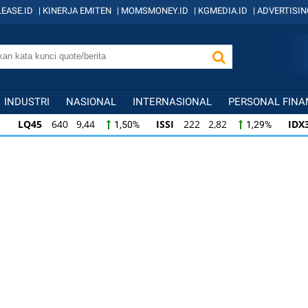
EASE.ID
|
KINERJA EMITEN
|
MOMSMONEY.ID
|
KGMEDIA.ID
|
ADVERTISIN
INDUSTRI
NASIONAL
INTERNASIONAL
PERSONAL FINA
LQ45
640 9,44
ISSI
222 2,82
IDX
1,50%
1,29%
ISSI
222 2,82
IDX30
359 5,14
IDXH
1,29%
1,45%
IDX30
359 5,14
IDXHIDIV20
438 4,81
1,45%
1,11