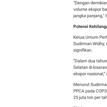
“Dengan demikian
volume ekspor ba
jangka panjang," 
Potensi Kehilang
Ketua Umum Perhi
Sudirman Widhy, 
signifikan.
“Dalam dua tahun 
Selatan di kisaran
ekspor nasional,”
Menurut Sudirman
PPCA pada COP30 d
25 juta ton per ta