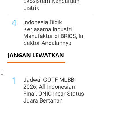
Ekosistem Kendaraan
Listrik
4
Indonesia Bidik
Kerjasama Industri
Manufaktur di BRICS, Ini
Sektor Andalannya
JANGAN LEWATKAN
5
Kemenpar Tertibkan
Sistem Online Travel
Agent Asing, Akomodasi
ng
1
Ilegal Bisa Ditindak
Jadwal GOTF MLBB
2026: All Indonesian
6
Kemenpar: 259
Final, ONIC Incar Status
Akomodasi Tak Berizin
Juara Bertahan
Sudah Dihapus dari
Platform OTA per
Agustus 2026