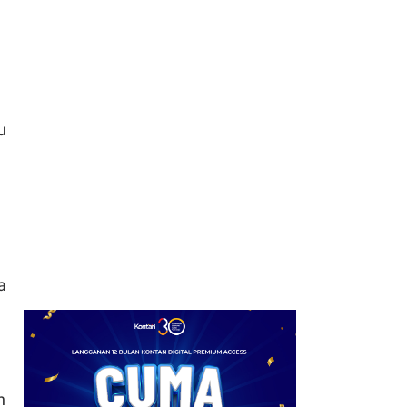
7
Usai Pajak Marketplace
Ditunda, Blibli Fokus
Rampungkan Perbaikan
Sistem
8
Bukan November,
u
Asosiasi Usul Pajak
Marketplace Mulai
Dipungut Januari 2027
9
Memperkuat Bisnis
Karet, PTPN III Bidik
Porsi Produk Premium
a
hingga Mencapai 70%
n