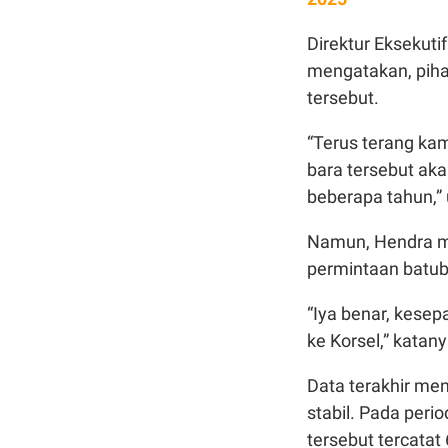
Direktur Eksekuti
mengatakan, pih
tersebut.
“Terus terang kam
bara tersebut aka
beberapa tahun,” 
Namun, Hendra m
permintaan batub
“Iya benar, kese
ke Korsel,” katany
Data terakhir men
stabil. Pada peri
tersebut tercatat