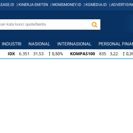
EASE.ID
|
KINERJA EMITEN
|
MOMSMONEY.ID
|
KGMEDIA.ID
|
ADVERTISIN
INDUSTRI
NASIONAL
INTERNASIONAL
PERSONAL FINA
IDX
6.351 31,53
KOMPAS100
835 3,22
0,50%
0,3
IDX
6.351 31,53
KOMPAS100
835 3,22
0,50%
0,3
KOMPAS100
835 3,22
LQ45
634 -1,22
0,39%
-0,1