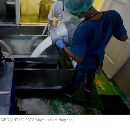
n MBG (ANTARA FOTO/Aloysius Jarot Nugroho)