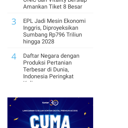
Amankan Tiket 8 Besar
3
EPL Jadi Mesin Ekonomi
Inggris, Diproyeksikan
Sumbang Rp796 Triliun
hingga 2028
4
Daftar Negara dengan
Produksi Pertanian
Terbesar di Dunia,
Indonesia Peringkat
Kelima
5
Hasil GOTF MLBB 2026:
Kompak ke 8 Besar, Cek
Jadwal Tanding ONIC
dan Vitality