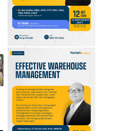
Setiap 6 Agustus dan
Cara Merayakannya
10
Oppo A7 Pro Max Rilis
dengan Baterai 10.000
mAh, Terbesar
Sepanjang Sejarah Oppo