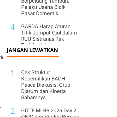
Berpeluang Tumbuh,
Pelaku Usaha Bidik
Pasar Domestik
4
GARDA Harap Aturan
Titik Jemput Ojol dalam
RUU Sistranas Tak
Terlalu Kaku
JANGAN LEWATKAN
di
g
1
Cek Struktur
Kepemilikan BACH
Pasca Diakusisi Grup
Djarum dan Kinerja
Sahamnya
2
"
GOTF MLBB 2026 Day 2:
ONIC dan Vitality Bersiap