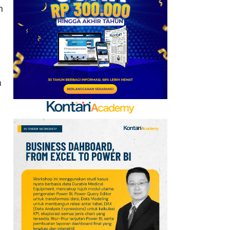
6
Telegram Sempat Hilang
n
dari App Store, Ini
Penjelasan Apple dan
Durov
7
Kabar Transfer Man
United: 6 Pemain
a
Berpeluang Hengkang
Sebelum Deadline
8
Link dan Syarat
Dokumen Pendaftaran
Pandang Istana untuk
Ikut Upacara HUT Ke-81
RI
9
Sejarah Hari
Keantariksaan Nasional