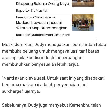
A
I
Ditopang Belanja Orang Kaya
S
V
K
E
Reporter Siti Masitoh
E
Investasi China Masuk
M
E
Madura, Kawasan Industri
N
Wiraraja Siap Dikembangkan
T
E
Reporter Nurtiandriyani Simamora
R
I
Meski demikian, Dudy menegaskan, pemerintah tetap
A
N
membuka peluang untuk mengevaluasi tarif batas
L
atas apabila kondisi industri penerbangan
E
S
membutuhkan penyesuaian lebih lanjut.
T
A
R
"Nanti akan dievaluasi. Untuk saat ini yang disepakati
I
bersama maskapai adalah penyesuaian fuel
surcharge," ujarnya.
KANAL
P
I
Sebelumnya, Dudy juga menyebut Kemenbhu telah
U
M