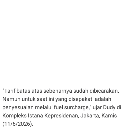
E
E
H
S
A
T
T
Y
A
L
N
E
E
A
N
N
G
A
L
L
I
I
S
S
H
I
S
E
K
X
O
E
L
C
O
"Tarif batas atas sebenarnya sudah dibicarakan.
U
M
Namun untuk saat ini yang disepakati adalah
T
I
penyesuaian melalui fuel surcharge," ujar Dudy di
V
E
Kompleks Istana Kepresidenan, Jakarta, Kamis
C
(11/6/2026).
O
R
N