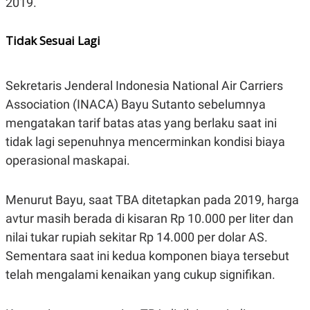
2019.
C
L
A
E
D
A
E
S
Tidak Sesuai Lagi
M
E
Y
.
I
D
Sekretaris Jenderal Indonesia National Air Carriers
L
K
Association (INACA) Bayu Sutanto sebelumnya
A
I
N
N
mengatakan tarif batas atas yang berlaku saat ini
G
E
tidak lagi sepenuhnya mencerminkan kondisi biaya
G
R
A
J
operasional maskapai.
N
A
A
E
N
M
Menurut Bayu, saat TBA ditetapkan pada 2019, harga
C
I
E
T
avtur masih berada di kisaran Rp 10.000 per liter dan
T
E
A
N
nilai tukar rupiah sekitar Rp 14.000 per dolar AS.
K
Sementara saat ini kedua komponen biaya tersebut
E
A
P
D
telah mengalami kenaikan yang cukup signifikan.
A
V
P
E
E
R