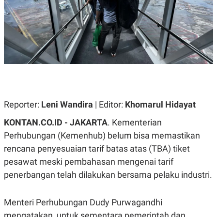
A
A
S
L
I
K
I
E
N
U
D
A
U
N
S
G
T
A
R
N
I
P
I
Reporter:
Leni Wandira
| Editor:
Khomarul Hidayat
E
N
L
T
KONTAN.CO.ID - JAKARTA
. Kementerian
U
E
A
R
Perhubungan (Kemenhub) belum bisa memastikan
N
N
rencana penyesuaian tarif batas atas (TBA) tiket
G
A
U
S
pesawat meski pembahasan mengenai tarif
S
I
A
O
penerbangan telah dilakukan bersama pelaku industri.
H
N
A
A
L
Menteri Perhubungan Dudy Purwagandhi
P
R
mengatakan, untuk sementara pemerintah dan
E
E