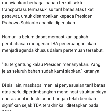
S
A
menyiapkan berbagai bahan terkait sektor
A
G
transportasi, termasuk isu tarif batas atas tiket
T
E
D
S
pesawat, untuk disampaikan kepada Presiden
A
T
Prabowo Subianto apabila diperlukan.
A
K
L
O
I
Namun ia belum dapat memastikan apakah
N
P
pembahasan mengenai TBA penerbangan akan
T
S
A
U
menjadi agenda khusus dalam pertemuan tersebut.
N
S
T
V
"Itu tergantung kalau Presiden menanyakan. Yang
jelas seluruh bahan sudah kami siapkan," katanya.
JARINGAN
K
P
Di sisi lain, maskapai menilai penyesuaian tarif batas
O
R
atas perlu dipertimbangkan mengingat struktur biaya
N
E
T
S
operasional industri penerbangan telah berubah
A
S
N
R
signifikan sejak TBA terakhir kali ditetapkan pada
A
E