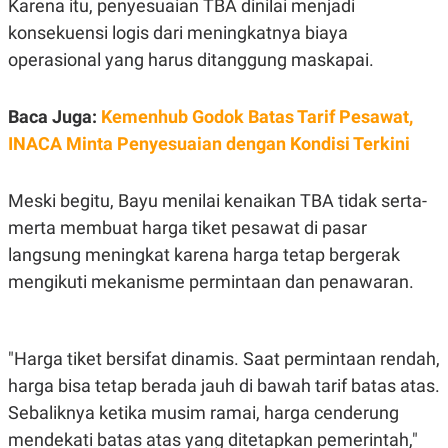
Karena itu, penyesuaian TBA dinilai menjadi
R
T
I
konsekuensi logis dari meningkatnya biaya
S
I
operasional yang harus ditanggung maskapai.
N
G
Baca Juga:
Kemenhub Godok Batas Tarif Pesawat,
K
G
INACA Minta Penyesuaian dengan Kondisi Terkini
M
E
D
I
Meski begitu, Bayu menilai kenaikan TBA tidak serta-
A
merta membuat harga tiket pesawat di pasar
.
I
langsung meningkat karena harga tetap bergerak
D
mengikuti mekanisme permintaan dan penawaran.
SITEMAP
PROFILE
TERM
OF
"Harga tiket bersifat dinamis. Saat permintaan rendah,
USE
harga bisa tetap berada jauh di bawah tarif batas atas.
PEDOMAN
PEMBERITAAN
Sebaliknya ketika musim ramai, harga cenderung
SIBER
mendekati batas atas yang ditetapkan pemerintah,"
PRIVACY