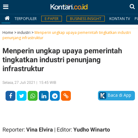
TERPOPULER
E-PAPER
BUSINESS INSIGHT
KONTAN TV
P
Home
>
industri
>
Menperin ungkap upaya pemerintah tingkatkan industri
penunjang infrastruktur
MY
Menperin ungkap upaya pemerintah
KONTAN
tingkatkan industri penunjang
Daftar
infrastruktur
Masuk
Selasa, 27 Juli 2021 | 15:45 WIB
Baca di App
BERITA
I
N
N
A
V
S
E
I
Reporter:
Vina Elvira
| Editor:
Yudho Winarto
S
O
T
N