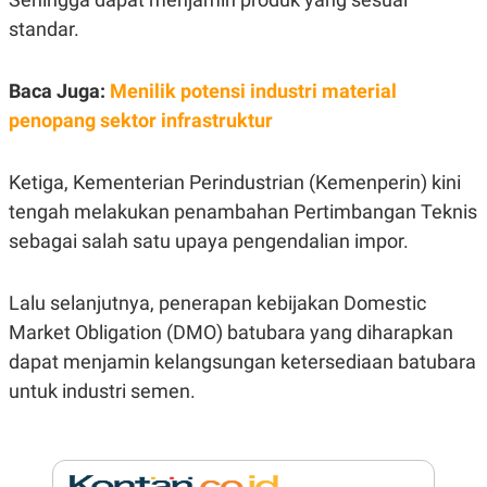
R
G
standar.
S
I
O
O
N
N
A
A
Baca Juga:
Menilik potensi industri material
L
L
penopang sektor infrastruktur
F
I
N
A
Ketiga, Kementerian Perindustrian (Kemenperin) kini
N
C
tengah melakukan penambahan Pertimbangan Teknis
E
sebagai salah satu upaya pengendalian impor.
Y
C
A
A
N
R
Lalu selanjutnya, penerapan kebijakan Domestic
G
I
T
T
Market Obligation (DMO) batubara yang diharapkan
E
A
R
H
dapat menjamin kelangsungan ketersediaan batubara
.
U
untuk industri semen.
.
.
K
L
E
I
S
F