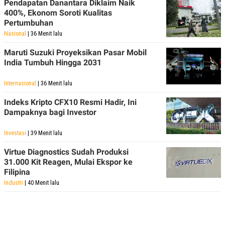
Pendapatan Danantara Diklaim Naik
S
A
A
G
400%, Ekonom Soroti Kualitas
T
E
Pertumbuhan
D
S
Nasional
| 36 Menit lalu
A
T
A
Maruti Suzuki Proyeksikan Pasar Mobil
India Tumbuh Hingga 2031
K
L
O
I
N
P
Internasional
| 36 Menit lalu
T
S
A
U
Indeks Kripto CFX10 Resmi Hadir, Ini
N
S
Dampaknya bagi Investor
T
V
Investasi
| 39 Menit lalu
JARINGAN
Virtue Diagnostics Sudah Produksi
31.000 Kit Reagen, Mulai Ekspor ke
K
P
Filipina
O
R
Industri
| 40 Menit lalu
N
E
T
S
A
S
N
R
A
E