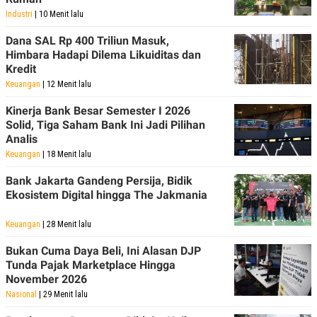
A
I
Industri
| 10 Menit lalu
S
V
K
E
E
Dana SAL Rp 400 Triliun Masuk,
M
Himbara Hadapi Dilema Likuiditas dan
E
Kredit
N
T
Keuangan
| 12 Menit lalu
E
R
Kinerja Bank Besar Semester I 2026
I
Solid, Tiga Saham Bank Ini Jadi Pilihan
A
Analis
N
Keuangan
| 18 Menit lalu
L
E
Bank Jakarta Gandeng Persija, Bidik
S
T
Ekosistem Digital hingga The Jakmania
A
R
Keuangan
| 28 Menit lalu
I
Bukan Cuma Daya Beli, Ini Alasan DJP
Tunda Pajak Marketplace Hingga
KANAL
November 2026
Nasional
| 29 Menit lalu
P
I
U
M