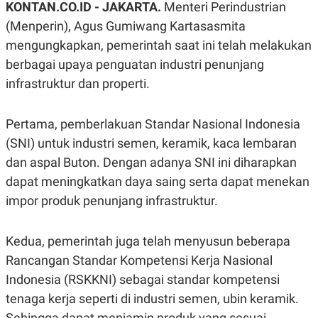
KONTAN.CO.ID -
JAKARTA.
Menteri Perindustrian
A
A
S
L
(Menperin), Agus Gumiwang Kartasasmita
I
mengungkapkan, pemerintah saat ini telah melakukan
K
I
berbagai upaya penguatan industri penunjang
E
N
U
D
infrastruktur dan properti.
A
U
N
S
G
T
A
R
Pertama, pemberlakuan Standar Nasional Indonesia
N
I
(SNI) untuk industri semen, keramik, kaca lembaran
P
I
dan aspal Buton. Dengan adanya SNI ini diharapkan
E
N
L
T
dapat meningkatkan daya saing serta dapat menekan
U
E
A
R
impor produk penunjang infrastruktur.
N
N
G
A
U
S
Kedua, pemerintah juga telah menyusun beberapa
S
I
A
O
Rancangan Standar Kompetensi Kerja Nasional
H
N
A
A
Indonesia (RSKKNI) sebagai standar kompetensi
L
tenaga kerja seperti di industri semen, ubin keramik.
P
R
E
E
Sehingga dapat menjamin produk yang sesuai