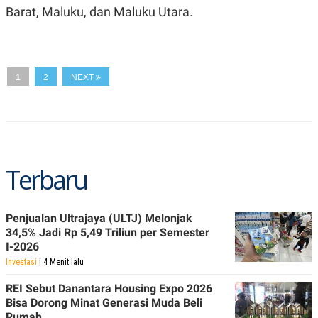
Barat, Maluku, dan Maluku Utara.
N
S
E
E
W
R
S
E
S
M
E
O
1
2
NEXT
T
N
U
I
P
A
A
K
D
I
V
L
A
S
Terbaru
K
O
R
P
Penjualan Ultrajaya (ULTJ) Melonjak
O
34,5% Jadi Rp 5,49 Triliun per Semester
R
I-2026
A
S
Investasi
| 4 Menit lalu
I
REI Sebut Danantara Housing Expo 2026
K
N
I
A
Bisa Dorong Minat Generasi Muda Beli
L
T
Rumah