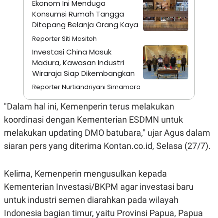
E
Ekonom Ini Menduga
R
Konsumsi Rumah Tangga
F
B
Ditopang Belanja Orang Kaya
O
U
Reporter Siti Masitoh
K
S
U
I
Investasi China Masuk
S
N
Madura, Kawasan Industri
E
S
Wiraraja Siap Dikembangkan
S
I
Reporter Nurtiandriyani Simamora
N
S
"Dalam hal ini, Kemenperin terus melakukan
I
G
koordinasi dengan Kementerian ESDMN untuk
H
melakukan updating DMO batubara," ujar Agus dalam
T
S
B
siaran pers yang diterima Kontan.co.id, Selasa (27/7).
T
E
O
L
C
A
Kelima, Kemenperin mengusulkan kepada
K
N
S
J
Kementerian Investasi/BKPM agar investasi baru
E
A
untuk industri semen diarahkan pada wilayah
T
O
U
N
Indonesia bagian timur, yaitu Provinsi Papua, Papua
P