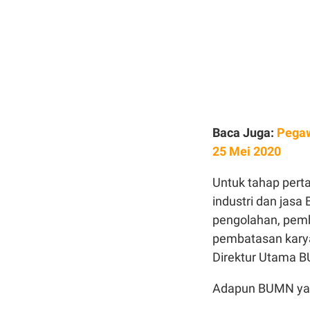
Baca Juga:
Pegaw
25 Mei 2020
Untuk tahap pert
industri dan jas
pengolahan, pemba
pembatasan karya
Direktur Utama B
Adapun BUMN yang