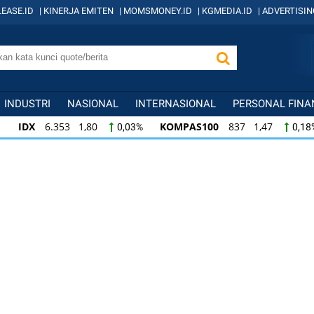
EASE.ID
|
KINERJA EMITEN
|
MOMSMONEY.ID
|
KGMEDIA.ID
|
ADVERTISIN
INDUSTRI
NASIONAL
INTERNASIONAL
PERSONAL FINA
IDX
6.353 1,80
KOMPAS100
837 1,47
0,03%
0,18
KOMPAS100
837 1,47
LQ45
635 0,55
0,18%
0,09
LQ45
635 0,55
ISSI
220 -0,26
IDX
0,09%
-0,12%