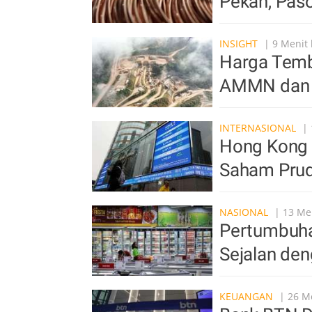
Pekan, Pas
INSIGHT
| 9 Menit 
Harga Temb
AMMN dan 
INTERNASIONAL
| 
Hong Kong K
Saham Prude
NASIONAL
| 13 Men
Pertumbuha
Sejalan den
KEUANGAN
| 26 Me