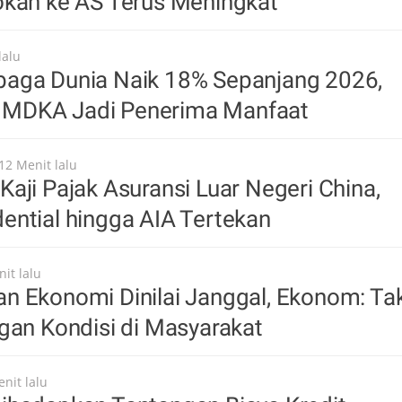
okan ke AS Terus Meningkat
lalu
aga Dunia Naik 18% Sepanjang 2026,
MDKA Jadi Penerima Manfaat
12 Menit lalu
aji Pajak Asuransi Luar Negeri China,
ntial hingga AIA Tertekan
it lalu
n Ekonomi Dinilai Janggal, Ekonom: Ta
gan Kondisi di Masyarakat
nit lalu