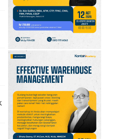
FC Perebutan Juara 3
Piala Presiden 2026,
Kick-off Sore Ini
10
Oppo A7 Pro Max Rilis
dengan Baterai 10.000
mAh, Terbesar
Sepanjang Sejarah Oppo
k