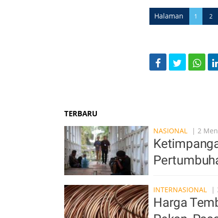
Halaman
1
2
TERBARU
NASIONAL
| 2 Meni
Ketimpanga
Pertumbuha
INTERNASIONAL
| 
Harga Temb