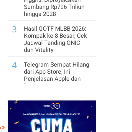
Sumbang Rp796 Triliun
hingga 2028
3
Hasil GOTF MLBB 2026:
Kompak ke 8 Besar, Cek
Jadwal Tanding ONIC
dan Vitality
4
Telegram Sempat Hilang
dari App Store, Ini
Penjelasan Apple dan
Durov
5
Link dan Syarat
Dokumen Pendaftaran
Pandang Istana untuk
Ikut Upacara HUT Ke-81
a
RI