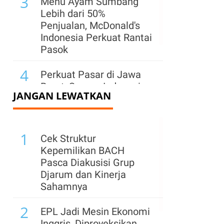
3
Menu Ayam Sumbang
Lebih dari 50%
Penjualan, McDonald's
Indonesia Perkuat Rantai
Pasok
4
Perkuat Pasar di Jawa
Barat, Semen Indonesia
JANGAN LEWATKAN
(SMGR) Hadirkan Lagi
Semen Kujang
1
Cek Struktur
Kepemilikan BACH
Pasca Diakusisi Grup
Djarum dan Kinerja
Sahamnya
2
EPL Jadi Mesin Ekonomi
Inggris, Diproyeksikan