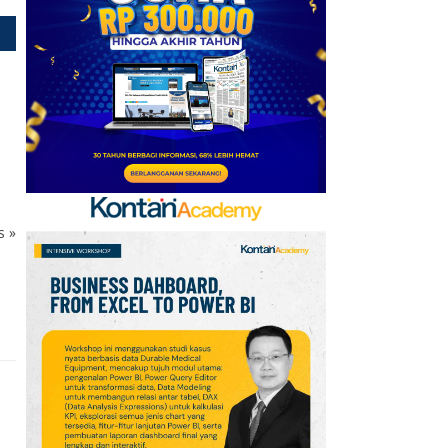
6
Promo Super Hemat
Indomaret 6–19 Agustus
2026, Diskon Kebutuhan
Rumah hingga 40%
7
Promo Superindo 6–12
Agustus 2026
Jabodetabek &
Palembang, Diskon
ks
»
Melon Fujisawa 45%
8
Prediksi Persib vs
Persebaya di Final Piala
Presiden 2026: Susunan
Pemain & Skor
9
Jadwal Persija vs Arema