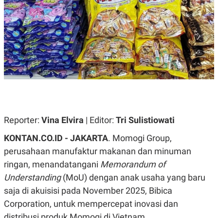
A
A
S
L
I
K
I
E
N
U
D
A
U
N
S
G
T
A
R
N
I
P
I
E
N
L
T
Reporter:
Vina Elvira
| Editor:
Tri Sulistiowati
U
E
A
R
KONTAN.CO.ID - JAKARTA
. Momogi Group,
N
N
G
A
perusahaan manufaktur makanan dan minuman
U
S
ringan, menandatangani
Memorandum of
S
I
A
O
Understanding
(MoU) dengan anak usaha yang baru
H
N
A
A
saja di akuisisi pada November 2025, Bibica
L
Corporation, untuk mempercepat inovasi dan
P
R
distribusi produk Momogi di Vietnam.
E
E