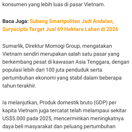
E
konsumen yang lebih luas di pasar Vietnam.
R
F
B
O
U
Baca Juga:
Subang Smartpolitan Jadi Andalan,
K
S
U
I
Suryacipta Target Jual 69 Hektare Lahan di 2026
S
N
E
S
Sumarlik, Direktur Momogi Group, mengatakan
S
I
Vietnam sendiri merupakan salah satu pasar yang
N
S
berkembang pesat di kawasan Asia Tenggara, dengan
I
populasi lebih dari 100 juta penduduk serta
G
H
pertumbuhan ekonomi yang stabil dalam beberapa
T
tahun terakhir.
S
B
T
E
O
L
C
A
Ia melanjutkan, Produk domestik bruto (GDP) per
K
N
kapita Vietnam juga tercatat telah melampaui sekitar
S
J
E
A
US$5.000 pada 2025, mencerminkan meningkatnya
T
O
U
N
daya beli masyarakat dan peluang pertumbuhan
P