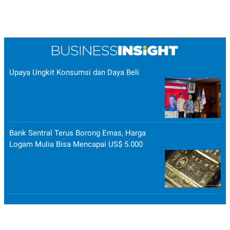
Upaya Ungkit Konsumsi dan Daya Beli
Bank Sentral Terus Borong Emas, Harga
Logam Mulia Bisa Mencapai US$ 5.000