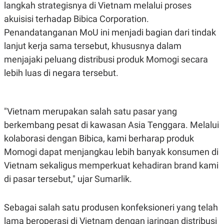
S
A
langkah strategisnya di Vietnam melalui proses
A
G
akuisisi terhadap Bibica Corporation.
T
E
D
S
Penandatanganan MoU ini menjadi bagian dari tindak
A
T
lanjut kerja sama tersebut, khususnya dalam
A
menjajaki peluang distribusi produk Momogi secara
K
L
O
I
lebih luas di negara tersebut.
N
P
T
S
A
U
N
S
"Vietnam merupakan salah satu pasar yang
T
V
berkembang pesat di kawasan Asia Tenggara. Melalui
kolaborasi dengan Bibica, kami berharap produk
JARINGAN
Momogi dapat menjangkau lebih banyak konsumen di
Vietnam sekaligus memperkuat kehadiran brand kami
K
P
di pasar tersebut," ujar Sumarlik.
O
R
N
E
T
S
A
S
Sebagai salah satu produsen konfeksioneri yang telah
N
R
A
E
lama beroperasi di Vietnam dengan jaringan distribusi