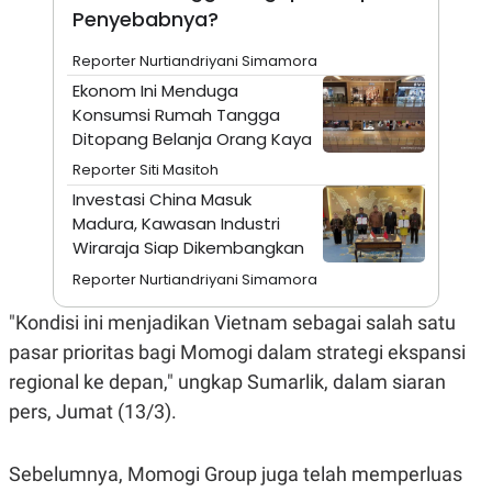
A
I
Penyebabnya?
S
V
K
E
Reporter Nurtiandriyani Simamora
E
M
Ekonom Ini Menduga
E
Konsumsi Rumah Tangga
N
T
Ditopang Belanja Orang Kaya
E
R
Reporter Siti Masitoh
I
Investasi China Masuk
A
N
Madura, Kawasan Industri
Wiraraja Siap Dikembangkan
L
E
Reporter Nurtiandriyani Simamora
S
T
A
"Kondisi ini menjadikan Vietnam sebagai salah satu
R
pasar prioritas bagi Momogi dalam strategi ekspansi
I
regional ke depan," ungkap Sumarlik, dalam siaran
pers, Jumat (13/3).
KANAL
P
I
Sebelumnya, Momogi Group juga telah memperluas
U
M