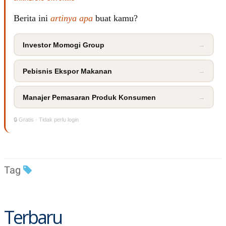
R
T
I
Berita ini
artinya apa
buat kamu?
S
I
N
G
Investor Momogi Group
→
K
G
Pebisnis Ekspor Makanan
→
M
E
D
Manajer Pemasaran Produk Konsumen
→
I
A
.
🔒 Gratis · Tidak perlu login
I
D
SITEMAP
PROFILE
TERM
Tag
OF
USE
PEDOMAN
PEMBERITAAN
Terbaru
SIBER
PRIVACY