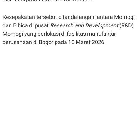
R
G
S
I
O
O
Kesepakatan tersebut ditandatangani antara Momogi
N
N
A
A
dan Bibica di pusat
Research and Development
(R&D)
L
L
Momogi yang berlokasi di fasilitas manufaktur
F
I
perusahaan di Bogor pada 10 Maret 2026.
N
A
N
C
E
Y
C
A
A
N
R
G
I
T
T
E
A
R
H
.
U
.
.
K
L
E
I
S
F