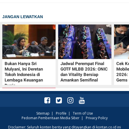
JANGAN LEWATKAN
Bukan Hanya Sri
Jadwal Perempat Final
Cek K
Mulyani, Ini Deretan
GOTF MLBB 2026: ONIC
Mobil
Tokoh Indonesia di
dan Vitality Bersiap
2026:
Lembaga Keuangan
Amankan Semifinal
Gems G
Dunia
Sitemap
|
Profile
|
Term of Use
Pedoman Pemberitaan Media Siber
|
Privacy Policy
Promo JSM Superindo
Disclaimer: Seluruh konten berita yang ditayangkan di kontan.co.id ini