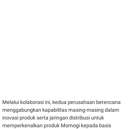
E
E
H
S
A
T
T
Y
A
L
N
E
E
A
N
N
G
A
L
L
I
I
S
S
H
I
S
E
K
X
O
E
L
C
O
U
M
T
I
Melalui kolaborasi ini, kedua perusahaan berencana
V
E
menggabungkan kapabilitas masing-masing dalam
C
O
inovasi produk serta jaringan distribusi untuk
R
memperkenalkan produk Momogi kepada basis
N