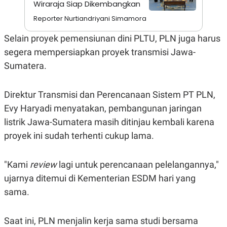
Wiraraja Siap Dikembangkan
A
I
S
V
Reporter Nurtiandriyani Simamora
K
E
E
M
Selain proyek pemensiunan dini PLTU, PLN juga harus
E
segera mempersiapkan proyek transmisi Jawa-
N
T
Sumatera.
E
R
I
A
Direktur Transmisi dan Perencanaan Sistem PT PLN,
N
Evy Haryadi menyatakan, pembangunan jaringan
L
listrik Jawa-Sumatera masih ditinjau kembali karena
E
S
proyek ini sudah terhenti cukup lama.
T
A
R
I
"Kami
review
lagi untuk perencanaan pelelangannya,"
ujarnya ditemui di Kementerian ESDM hari yang
KANAL
sama.
P
I
Saat ini, PLN menjalin kerja sama studi bersama
U
M