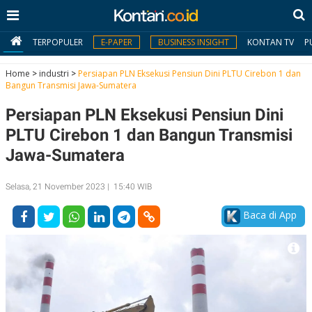
TERPOPULER
E-PAPER
BUSINESS INSIGHT
KONTAN TV
P
Home
>
industri
>
Persiapan PLN Eksekusi Pensiun Dini PLTU Cirebon 1 dan
Bangun Transmisi Jawa-Sumatera
MY
Persiapan PLN Eksekusi Pensiun Dini
KONTAN
PLTU Cirebon 1 dan Bangun Transmisi
Daftar
Jawa-Sumatera
Masuk
Selasa, 21 November 2023 | 15:40 WIB
Baca di App
BERITA
I
N
N
A
V
S
E
I
S
O
T
N