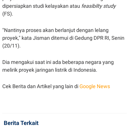
R
T
dipersiapkan studi kelayakan atau
feasibilty study
I
S
(FS).
I
N
G
"Nantinya proses akan berlanjut dengan lelang
K
proyek," kata Jisman ditemui di Gedung DPR RI, Senin
G
M
(20/11).
E
D
I
A
Dia mengakui saat ini ada beberapa negara yang
.
melirik proyek jaringan listrik di Indonesia.
I
D
Cek Berita dan Artikel yang lain di
Google News
SITEMAP
PROFILE
TERM
OF
USE
PEDOMAN
PEMBERITAAN
SIBER
Berita Terkait
PRIVACY