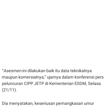
E
E
H
S
A
T
T
Y
A
L
N
E
E
A
N
N
G
A
L
L
I
I
S
S
H
I
S
E
K
X
O
E
L
C
O
“
Asesmen
ini dilakukan baik itu data teknikalnya
U
M
maupun komersialnya,” ujarnya dalam konferensi pers
T
I
peluncuran CIPP JETP di Kementerian ESDM, Selasa
V
E
(21/11).
C
O
R
Dia menyatakan, keseriusan pemangkasan umur
N