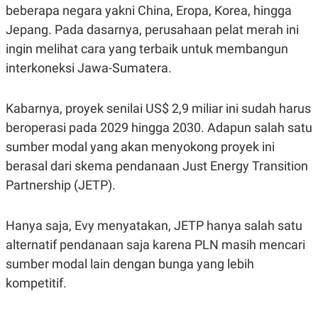
S
A
beberapa negara yakni China, Eropa, Korea, hingga
A
G
T
E
Jepang. Pada dasarnya, perusahaan pelat merah ini
D
S
ingin melihat cara yang terbaik untuk membangun
A
T
interkoneksi Jawa-Sumatera.
A
K
L
O
I
Kabarnya, proyek senilai US$ 2,9 miliar ini sudah harus
N
P
T
S
beroperasi pada 2029 hingga 2030. Adapun salah satu
A
U
sumber modal yang akan menyokong proyek ini
N
S
T
berasal dari skema pendanaan Just Energy Transition
V
Partnership (JETP).
JARINGAN
Hanya saja, Evy menyatakan, JETP hanya salah satu
K
P
alternatif pendanaan saja karena PLN masih mencari
O
R
sumber modal lain dengan bunga yang lebih
N
E
T
S
kompetitif.
A
S
N
R
A
E