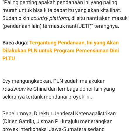
C
L
"Paling penting apakah pendanaan ini yang paling
A
E
murah untuk bisa kita dapat itu yang akan kita lihat.
D
A
E
S
Sudah bikin
country platform
, di situ nanti akan masuk
M
E
Y
.
(pendanaan lain) termasuk nanti JETP," terangnya.
I
D
L
K
Baca Juga:
Tergantung Pendanaan, Ini yang Akan
A
I
Dilakukan PLN untuk Program Pemensiunan Dini
N
N
G
E
PLTU
G
R
A
J
N
A
A
E
N
M
Evy mengungkapkan, PLN sudah melakukan
C
I
roadshow
ke China dan lembaga donor lain yang
E
T
T
E
sekiranya tertarik mendanai proyek ini.
A
N
K
E
A
Sebelumnya, Direktur Jenderal Ketenagalistrikan
P
D
A
V
(Dirjen Gatrik), Jisman P Hutajulu menerangkan
P
E
proyek interkoneksi Jawa-Sumatera sedang
E
R