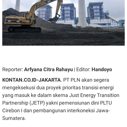
A
A
S
L
I
K
I
E
N
U
D
A
U
N
S
G
T
A
R
N
I
P
I
E
N
Reporter:
Arfyana Citra Rahayu
| Editor:
Handoyo
L
T
U
E
A
R
KONTAN.CO.ID-JAKARTA
. PT PLN akan segera
N
N
mengeksekusi dua proyek prioritas transisi energi
G
A
U
S
yang masuk ke dalam skema Just Energy Transition
S
I
A
O
Partnership (JETP) yakni pemensiunan dini PLTU
H
N
A
A
Cirebon I dan pembangunan interkoneksi Jawa-
L
Sumatera.
P
R
E
E