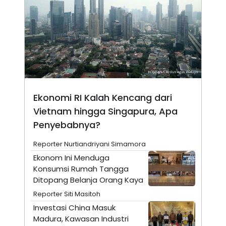
N
S
E
E
W
R
S
E
S
M
E
O
T
N
U
I
P
A
A
K
D
I
Ekonomi RI Kalah Kencang dari
V
L
Vietnam hingga Singapura, Apa
A
S
Penyebabnya?
K
O
Reporter Nurtiandriyani Simamora
R
P
Ekonom Ini Menduga
O
Konsumsi Rumah Tangga
R
A
Ditopang Belanja Orang Kaya
S
I
Reporter Siti Masitoh
K
N
Investasi China Masuk
I
A
Madura, Kawasan Industri
L
T