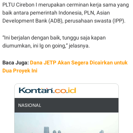
E
PLTU Cirebon I merupakan cerminan kerja sama yang
R
baik antara pemerintah Indonesia, PLN, Asian
F
B
O
U
Development Bank (ADB), perusahaan swasta (IPP).
K
S
U
I
S
N
“Ini berjalan dengan baik, tunggu saja kapan
E
S
diumumkan, ini lg on going,” jelasnya.
S
I
N
S
Baca Juga:
Dana JETP Akan Segera Dicairkan untuk
I
Dua Proyek Ini
G
H
T
S
B
T
E
O
L
C
A
NASIONAL
K
N
S
J
E
A
T
O
U
N
P