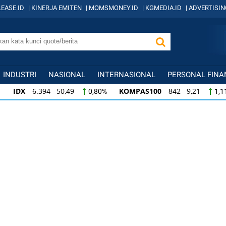
EASE.ID
|
KINERJA EMITEN
|
MOMSMONEY.ID
|
KGMEDIA.ID
|
ADVERTISIN
INDUSTRI
NASIONAL
INTERNASIONAL
PERSONAL FINA
IDX
6.394 50,49
KOMPAS100
842 9,21
0,80%
1,1
KOMPAS100
842 9,21
LQ45
639 7,72
1,11%
1,22
LQ45
639 7,72
ISSI
222 2,35
IDX3
1,22%
1,07%