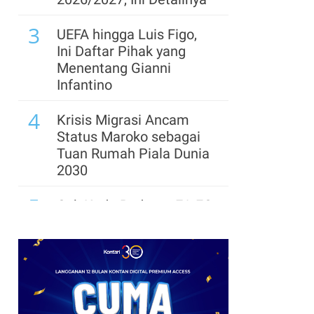
3
UEFA hingga Luis Figo,
Ini Daftar Pihak yang
Menentang Gianni
Infantino
4
Krisis Migrasi Ancam
Status Maroko sebagai
Tuan Rumah Piala Dunia
2030
5
Cek Kode Redeem EA FC
Mobile Update 7 Agustus
2026: Klaim Ribuan
Gems Gratis!
6
Promo JSM Alfamart 7–
9 Agustus 2026, Minyak