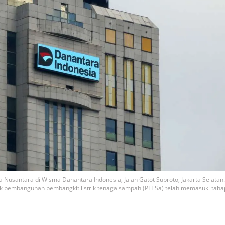
 Nusantara di Wisma Danantara Indonesia, Jalan Gatot Subroto, Jakarta Selatan.
 pembangunan pembangkit listrik tenaga sampah (PLTSa) telah memasuki taha