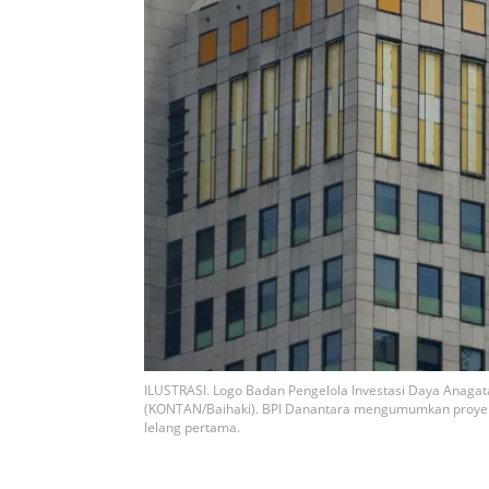
ILUSTRASI. Logo Badan Pengelola Investasi Daya Anagata
(KONTAN/Baihaki). BPI Danantara mengumumkan proyek
lelang pertama.