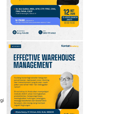
10
Promo JSM Superindo
7–9 Agustus 2026,
Minyak Goreng Rp37.900
hingga Buah Diskon 50%
gi