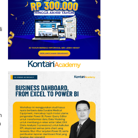
Goreng 2 Liter Mulai
Rp41.500
7
Arsenal Perpanjang
i
Kerja Sama dengan
Emirates hingga 2033, Ini
Detail Kemitraannya
8
Apa Saja Syarat
Pencairan JHT 10%? Cek
Dokumen dan Panduan
untuk Peserta BPJSTK
9
Promo Alfamart Murah
Banget 7–13 Agustus
n
2026, Sunlight hingga
n
Bebelac Diskon