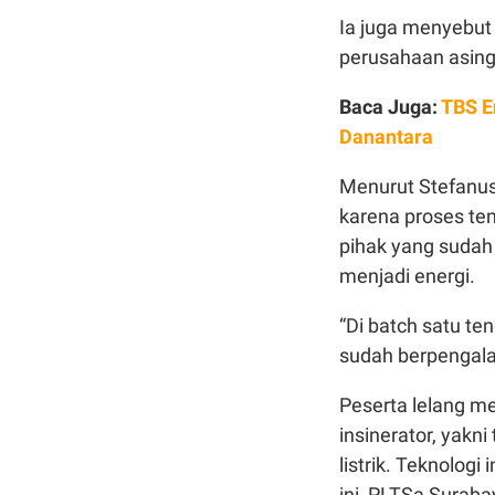
Ia juga menyebut
perusahaan asing
Baca Juga:
TBS E
Danantara
Menurut Stefanus,
karena proses te
pihak yang sudah
menjadi energi.
“Di batch satu te
sudah berpengala
Peserta lelang m
insinerator, yak
listrik. Teknologi
ini, PLTSa Surab