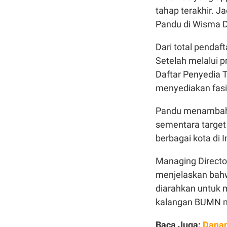
tahap terakhir. Ja
Pandu di Wisma D
Dari total pendaf
Setelah melalui 
Daftar Penyedia 
menyediakan fasil
Pandu menambahka
sementara target
berbagai kota di 
Managing Directo
menjelaskan bahw
diarahkan untuk 
kalangan BUMN
Baca Juga:
Danan