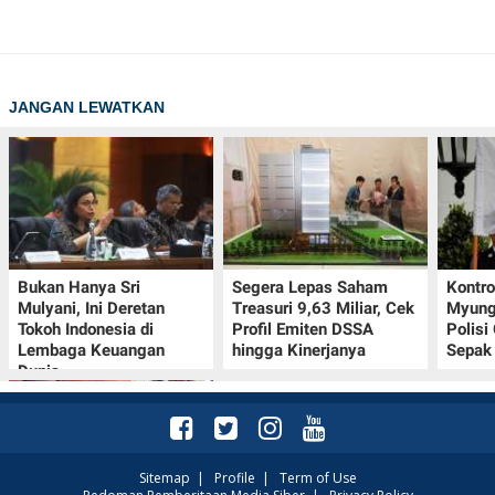
JANGAN LEWATKAN
Bukan Hanya Sri
Segera Lepas Saham
Kontr
Mulyani, Ini Deretan
Treasuri 9,63 Miliar, Cek
Myung-
Tokoh Indonesia di
Profil Emiten DSSA
Polisi
Lembaga Keuangan
hingga Kinerjanya
Sepak 
Dunia
Sitemap
|
Profile
|
Term of Use