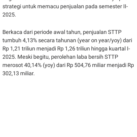
R
G
strategi untuk memacu penjualan pada semester II-
S
I
O
O
2025.
N
N
A
A
L
L
Berkaca dari periode awal tahun, penjualan STTP
F
I
tumbuh 4,13% secara tahunan (year on year/yoy) dari
N
Rp 1,21 triliun menjadi Rp 1,26 triliun hingga kuartal I-
A
N
2025. Meski begitu, perolehan laba bersih STTP
C
E
merosot 40,14% (yoy) dari Rp 504,76 miliar menjadi Rp
Y
C
302,13 miliar.
A
A
N
R
G
I
T
T
E
A
R
H
.
U
.
.
K
L
E
I
S
F