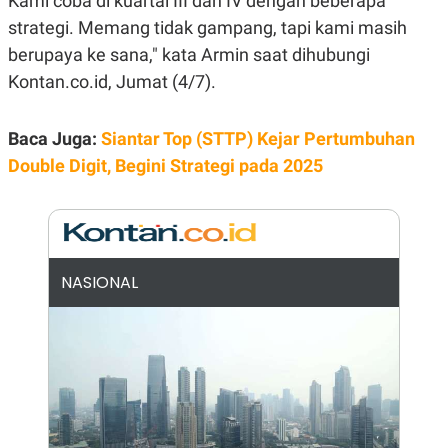
Kami coba di kuartal III dan IV dengan beberapa
N
S
strategi. Memang tidak gampang, tapi kami masih
E
E
W
R
berupaya ke sana," kata Armin saat dihubungi
S
E
Kontan.co.id, Jumat (4/7).
S
M
E
O
T
N
U
I
Baca Juga:
Siantar Top (STTP) Kejar Pertumbuhan
P
A
Double Digit, Begini Strategi pada 2025
A
K
D
I
V
L
A
S
K
O
NASIONAL
R
P
O
R
A
S
I
K
N
I
A
L
T