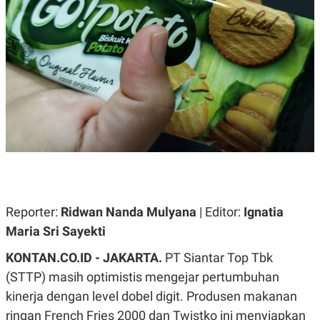
A
A
S
L
I
K
I
E
N
U
D
A
U
N
S
G
T
A
R
N
I
P
I
E
N
L
T
U
E
A
R
N
N
Reporter:
Ridwan Nanda Mulyana
| Editor:
Ignatia
G
A
Maria Sri Sayekti
U
S
S
I
A
O
KONTAN.CO.ID - JAKARTA.
PT Siantar Top Tbk
H
N
(STTP) masih optimistis mengejar pertumbuhan
A
A
L
kinerja dengan level dobel digit. Produsen makanan
P
R
ringan French Fries 2000 dan Twistko ini menyiapkan
E
E