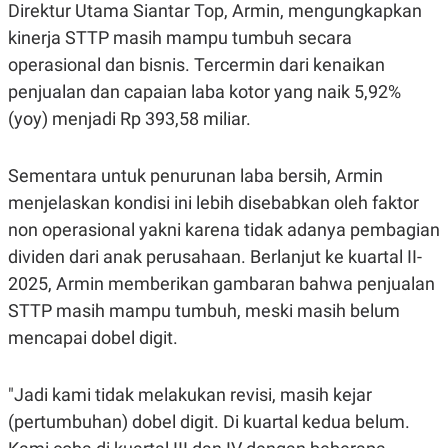
E
Direktur Utama Siantar Top, Armin, mengungkapkan
R
kinerja STTP masih mampu tumbuh secara
F
B
operasional dan bisnis. Tercermin dari kenaikan
O
U
K
S
penjualan dan capaian laba kotor yang naik 5,92%
U
I
S
N
(yoy) menjadi Rp 393,58 miliar.
E
S
S
Sementara untuk penurunan laba bersih, Armin
I
N
menjelaskan kondisi ini lebih disebabkan oleh faktor
S
I
non operasional yakni karena tidak adanya pembagian
G
dividen dari anak perusahaan. Berlanjut ke kuartal II-
H
T
2025, Armin memberikan gambaran bahwa penjualan
S
B
STTP masih mampu tumbuh, meski masih belum
T
E
O
L
mencapai dobel digit.
C
A
K
N
S
J
"Jadi kami tidak melakukan revisi, masih kejar
E
A
T
O
(pertumbuhan) dobel digit. Di kuartal kedua belum.
U
N
P