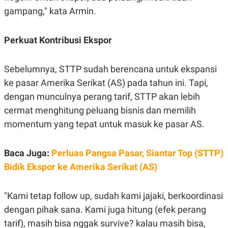
C
L
gampang," kata Armin.
A
E
D
A
E
S
M
E
Perkuat Kontribusi Ekspor
Y
.
I
D
Sebelumnya, STTP sudah berencana untuk ekspansi
L
K
A
I
ke pasar Amerika Serikat (AS) pada tahun ini. Tapi,
N
N
dengan munculnya perang tarif, STTP akan lebih
G
E
G
R
cermat menghitung peluang bisnis dan memilih
A
J
N
A
momentum yang tepat untuk masuk ke pasar AS.
A
E
N
M
C
I
Baca Juga:
Perluas Pangsa Pasar, Siantar Top (STTP)
E
T
T
E
Bidik Ekspor ke Amerika Serikat (AS)
A
N
K
E
A
"Kami tetap follow up, sudah kami jajaki, berkoordinasi
P
D
A
V
dengan pihak sana. Kami juga hitung (efek perang
P
E
tarif), masih bisa nggak survive? kalau masih bisa,
E
R