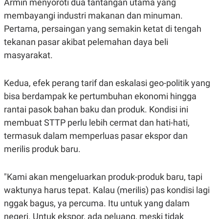
Armin menyoroti dua tantangan utama yang
S
A
A
G
membayangi industri makanan dan minuman.
T
E
D
S
Pertama, persaingan yang semakin ketat di tengah
A
tekanan pasar akibat pelemahan daya beli
T
A
masyarakat.
K
L
O
I
N
P
Kedua, efek perang tarif dan eskalasi geo-politik yang
T
S
A
U
bisa berdampak ke pertumbuhan ekonomi hingga
N
S
rantai pasok bahan baku dan produk. Kondisi ini
T
V
membuat STTP perlu lebih cermat dan hati-hati,
termasuk dalam memperluas pasar ekspor dan
JARINGAN
merilis produk baru.
K
P
O
R
"Kami akan mengeluarkan produk-produk baru, tapi
N
E
waktunya harus tepat. Kalau (merilis) pas kondisi lagi
T
S
A
S
nggak bagus, ya percuma. Itu untuk yang dalam
N
R
A
E
negeri. Untuk ekspor, ada peluang, meski tidak