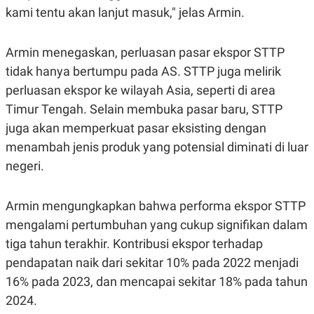
R
T
kami tentu akan lanjut masuk," jelas Armin.
I
S
I
Armin menegaskan, perluasan pasar ekspor STTP
N
G
tidak hanya bertumpu pada AS. STTP juga melirik
K
perluasan ekspor ke wilayah Asia, seperti di area
G
M
Timur Tengah. Selain membuka pasar baru, STTP
E
D
juga akan memperkuat pasar eksisting dengan
I
menambah jenis produk yang potensial diminati di luar
A
.
negeri.
I
D
Armin mengungkapkan bahwa performa ekspor STTP
mengalami pertumbuhan yang cukup signifikan dalam
SITEMAP
PROFILE
TERM
tiga tahun terakhir. Kontribusi ekspor terhadap
OF
USE
pendapatan naik dari sekitar 10% pada 2022 menjadi
PEDOMAN
16% pada 2023, dan mencapai sekitar 18% pada tahun
PEMBERITAAN
SIBER
2024.
PRIVACY