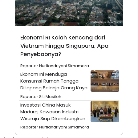
A
I
S
V
K
E
E
M
E
N
Ekonomi RI Kalah Kencang dari
T
E
Vietnam hingga Singapura, Apa
R
I
Penyebabnya?
A
N
Reporter Nurtiandriyani Simamora
L
Ekonom Ini Menduga
E
S
Konsumsi Rumah Tangga
T
Ditopang Belanja Orang Kaya
A
R
Reporter Siti Masitoh
I
Investasi China Masuk
Madura, Kawasan Industri
KANAL
Wiraraja Siap Dikembangkan
Reporter Nurtiandriyani Simamora
P
I
U
M