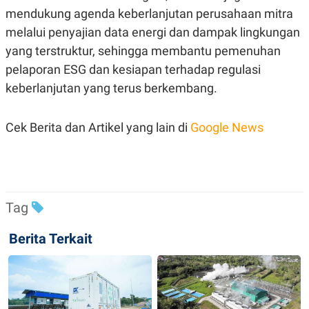
R
T
mendukung agenda keberlanjutan perusahaan mitra
I
S
melalui penyajian data energi dan dampak lingkungan
I
yang terstruktur, sehingga membantu pemenuhan
N
G
pelaporan ESG dan kesiapan terhadap regulasi
K
keberlanjutan yang terus berkembang.
G
M
E
D
Cek Berita dan Artikel yang lain di
Google News
I
A
.
I
D
Tag
SITEMAP
PROFILE
TERM
Berita Terkait
OF
USE
PEDOMAN
PEMBERITAAN
SIBER
PRIVACY