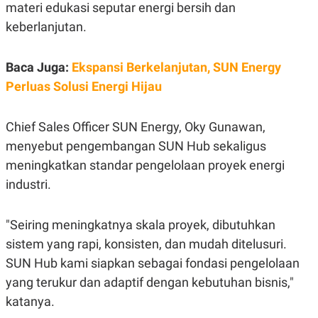
S
A
materi edukasi seputar energi bersih dan
A
G
keberlanjutan.
T
E
D
S
A
T
Baca Juga:
Ekspansi Berkelanjutan, SUN Energy
A
Perluas Solusi Energi Hijau
K
L
O
I
N
P
T
S
Chief Sales Officer SUN Energy, Oky Gunawan,
A
U
menyebut pengembangan SUN Hub sekaligus
N
S
T
meningkatkan standar pengelolaan proyek energi
V
industri.
JARINGAN
"Seiring meningkatnya skala proyek, dibutuhkan
K
P
sistem yang rapi, konsisten, dan mudah ditelusuri.
O
R
SUN Hub kami siapkan sebagai fondasi pengelolaan
N
E
T
S
yang terukur dan adaptif dengan kebutuhan bisnis,"
A
S
N
R
katanya.
A
E