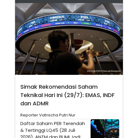
N
S
E
E
W
R
S
E
S
M
E
O
T
N
U
I
P
A
A
K
D
I
V
L
A
S
K
O
Simak Rekomendasi Saham
R
P
Teknikal Hari Ini (29/7): EMAS, INDF
O
dan ADMR
R
A
S
Reporter Vatrischa Putri Nur
I
Daftar Saham PER Terendah
K
N
& Tertinggi LQ45 (28 Juli
I
A
L
T
2026), ANTM dan BUMI Jadi