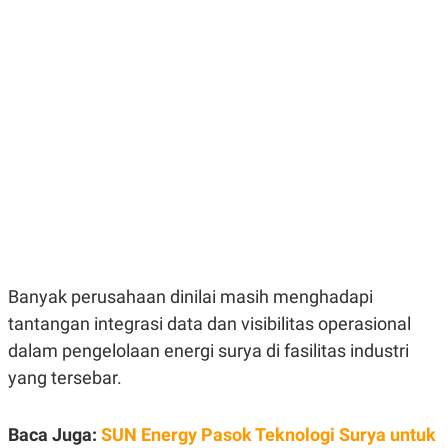
E
E
H
S
A
T
T
Y
A
L
N
E
E
A
N
N
G
A
L
L
I
I
S
S
H
I
S
E
K
X
O
E
L
C
O
Banyak perusahaan dinilai masih menghadapi
U
M
tantangan integrasi data dan visibilitas operasional
T
I
dalam pengelolaan energi surya di fasilitas industri
V
E
yang tersebar.
C
O
R
Baca Juga:
SUN Energy Pasok Teknologi Surya untuk
N