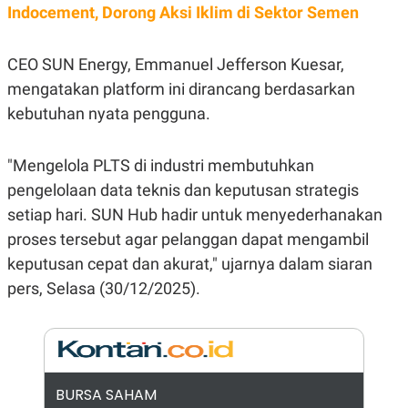
E
Indocement, Dorong Aksi Iklim di Sektor Semen
R
F
B
O
U
CEO SUN Energy, Emmanuel Jefferson Kuesar,
K
S
U
I
mengatakan platform ini dirancang berdasarkan
S
N
kebutuhan nyata pengguna.
E
S
S
I
"Mengelola PLTS di industri membutuhkan
N
pengelolaan data teknis dan keputusan strategis
S
I
setiap hari. SUN Hub hadir untuk menyederhanakan
G
H
proses tersebut agar pelanggan dapat mengambil
T
keputusan cepat dan akurat," ujarnya dalam siaran
S
B
T
E
pers, Selasa (30/12/2025).
O
L
C
A
K
N
S
J
E
A
T
O
U
N
BURSA SAHAM
P