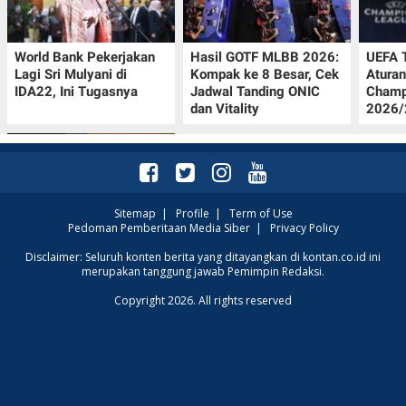
World Bank Pekerjakan
Hasil GOTF MLBB 2026:
UEFA 
Lagi Sri Mulyani di
Kompak ke 8 Besar, Cek
Aturan
IDA22, Ini Tugasnya
Jadwal Tanding ONIC
Champ
dan Vitality
2026/2
Sitemap
|
Profile
|
Term of Use
Pedoman Pemberitaan Media Siber
|
Privacy Policy
Jadwal Persija vs Arema
Disclaimer: Seluruh konten berita yang ditayangkan di kontan.co.id ini
merupakan tanggung jawab Pemimpin Redaksi.
FC Perebutan Juara 3
Piala Presiden 2026,
Copyright 2026. All rights reserved
Kick-off Sore Ini