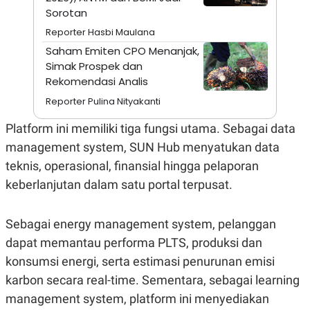
A
I
Sorotan
S
V
K
E
Reporter Hasbi Maulana
E
M
Saham Emiten CPO Menanjak,
E
Simak Prospek dan
N
Rekomendasi Analis
T
E
Reporter Pulina Nityakanti
R
I
A
Platform ini memiliki tiga fungsi utama. Sebagai data
N
management system, SUN Hub menyatukan data
L
teknis, operasional, finansial hingga pelaporan
E
S
keberlanjutan dalam satu portal terpusat.
T
A
R
I
Sebagai energy management system, pelanggan
dapat memantau performa PLTS, produksi dan
KANAL
konsumsi energi, serta estimasi penurunan emisi
karbon secara real-time. Sementara, sebagai learning
P
I
management system, platform ini menyediakan
U
M