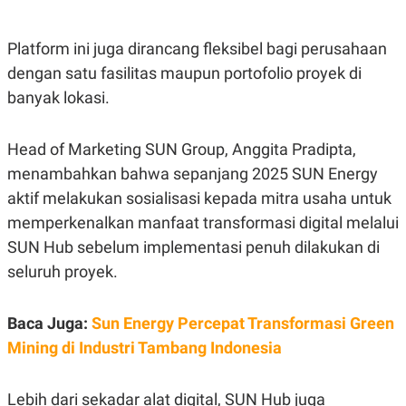
C
L
A
E
D
A
Platform ini juga dirancang fleksibel bagi perusahaan
E
S
M
E
dengan satu fasilitas maupun portofolio proyek di
Y
.
I
banyak lokasi.
D
L
K
A
I
Head of Marketing SUN Group, Anggita Pradipta,
N
N
menambahkan bahwa sepanjang 2025 SUN Energy
G
E
G
R
aktif melakukan sosialisasi kepada mitra usaha untuk
A
J
N
A
memperkenalkan manfaat transformasi digital melalui
A
E
N
M
SUN Hub sebelum implementasi penuh dilakukan di
C
I
seluruh proyek.
E
T
T
E
A
N
K
Baca Juga:
Sun Energy Percepat Transformasi Green
E
A
Mining di Industri Tambang Indonesia
P
D
A
V
P
E
Lebih dari sekadar alat digital, SUN Hub juga
E
R