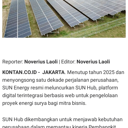
A
A
S
L
I
K
I
E
N
U
D
A
U
N
S
G
T
A
R
N
I
P
I
Reporter:
Noverius Laoli
| Editor:
Noverius Laoli
E
N
L
T
KONTAN.CO.ID -
JAKARTA
. Menutup tahun 2025 dan
U
E
A
R
menyongsong satu dekade perjalanan perusahaan,
N
N
SUN Energy resmi meluncurkan SUN Hub, platform
G
A
U
S
digital terintegrasi berbasis web untuk pengelolaan
S
I
A
O
proyek energi surya bagi mitra bisnis.
H
N
A
A
L
SUN Hub dikembangkan untuk menjawab kebutuhan
P
R
perusahaan dalam memantau kinerja Pembangkit
E
E