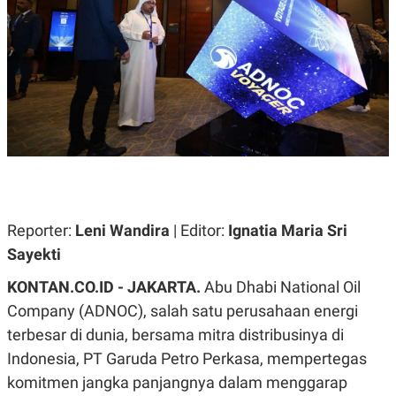
A
A
S
L
I
K
I
E
N
U
D
A
U
N
S
G
T
A
R
N
I
P
I
E
N
L
T
Reporter:
U
E
Leni Wandira
| Editor:
Ignatia Maria Sri
A
R
Sayekti
N
N
G
A
KONTAN.CO.ID - JAKARTA.
U
S
Abu Dhabi National Oil
S
I
Company (ADNOC), salah satu perusahaan energi
A
O
H
N
terbesar di dunia, bersama mitra distribusinya di
A
A
L
Indonesia, PT Garuda Petro Perkasa, mempertegas
P
R
komitmen jangka panjangnya dalam menggarap
E
E