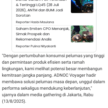
A
I
& Tertinggi LQ45 (28 Juli
S
V
K
E
2026), ANTM dan BUMI Jadi
E
Sorotan
M
E
Reporter Hasbi Maulana
N
Saham Emiten CPO Menanjak,
T
E
Simak Prospek dan
R
Rekomendasi Analis
I
A
Reporter Pulina Nityakanti
N
L
"Dengan pertumbuhan konsumsi pelumas yang tinggi
E
dan permintaan produk efisien serta ramah
S
T
lingkungan, kami melihat potensi besar membangun
A
R
kemitraan jangka panjang. ADNOC Voyager hadir
I
membawa solusi pelumas masa depan, unggul dalam
performa sekaligus mendukung keberlanjutan,"
KANAL
ujarnya dalam media gathering di Jakarta, Rabu
(13/8/2025).
P
I
U
M