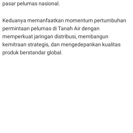
pasar pelumas nasional.
R
G
S
I
O
O
N
N
Keduanya memanfaatkan momentum pertumbuhan
A
A
L
L
permintaan pelumas di Tanah Air dengan
F
memperkuat jaringan distribusi, membangun
I
N
kemitraan strategis, dan mengedepankan kualitas
A
N
produk berstandar global.
C
E
Y
C
A
A
N
R
G
I
T
T
E
A
R
H
.
U
.
.
K
L
E
I
S
F