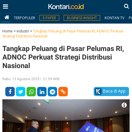
TERPOPULER
E-PAPER
BUSINESS INSIGHT
KONTAN TV
P
Home
>
industri
>
Tangkap Peluang di Pasar Pelumas RI, ADNOC Perkuat
Strategi Distribusi Nasional
MY
Tangkap Peluang di Pasar Pelumas RI,
KONTAN
ADNOC Perkuat Strategi Distribusi
Daftar
Nasional
Masuk
Rabu, 13 Agustus 2025 | 21:59 WIB
Baca di App
BERITA
I
N
N
A
V
S
E
I
S
O
T
N