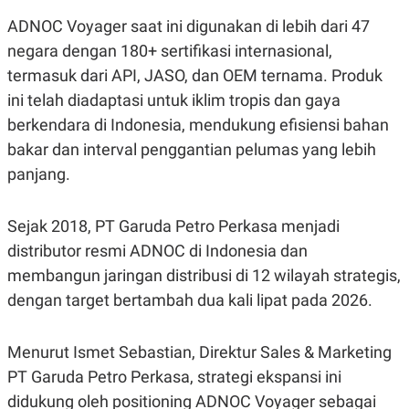
S
A
A
G
ADNOC Voyager saat ini digunakan di lebih dari 47
T
E
D
S
negara dengan 180+ sertifikasi internasional,
A
termasuk dari API, JASO, dan OEM ternama. Produk
T
A
ini telah diadaptasi untuk iklim tropis dan gaya
K
L
berkendara di Indonesia, mendukung efisiensi bahan
O
I
N
P
bakar dan interval penggantian pelumas yang lebih
T
S
panjang.
A
U
N
S
T
V
Sejak 2018, PT Garuda Petro Perkasa menjadi
distributor resmi ADNOC di Indonesia dan
JARINGAN
membangun jaringan distribusi di 12 wilayah strategis,
dengan target bertambah dua kali lipat pada 2026.
K
P
O
R
N
E
Menurut Ismet Sebastian, Direktur Sales & Marketing
T
S
A
S
PT Garuda Petro Perkasa, strategi ekspansi ini
N
R
A
E
didukung oleh positioning ADNOC Voyager sebagai