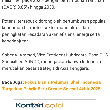
miliar liter pada 2025, dengan pertumbuhan tahunan
E
R
(CAGR) 3,85% hingga 2030.
F
B
O
U
K
S
Potensi tersebut didorong oleh pertumbuhan populasi
U
I
kendaraan bermotor, sektor manufaktur, dan
S
N
E
peningkatan kesadaran akan efisiensi energi serta
S
S
keberlanjutan.
I
N
S
Saber Al Ammari, Vice President Lubricants, Base Oil &
I
G
Specialties ADNOC, menegaskan bahwa Indonesia
H
T
merupakan pasar strategis di Asia Tenggara.
S
B
T
E
O
L
Baca Juga:
Fokus Bisnis Pelumas, Shell Indonesia
C
A
Targetkan Pabrik Baru Grease Selesai Akhir 2025
K
N
S
J
E
A
T
O
U
N
P