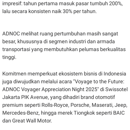
R
T
impresif: tahun pertama masuk pasar tumbuh 200%,
I
lalu secara konsisten naik 30% per tahun.
S
I
N
G
ADNOC melihat ruang pertumbuhan masih sangat
K
G
besar, khususnya di segmen industri dan armada
M
E
transportasi yang membutuhkan pelumas berkualitas
D
I
tinggi.
A
.
I
Komitmen memperkuat ekosistem bisnis di Indonesia
D
juga diwujudkan melalui acara "Voyage to the Future:
ADNOC Voyager Appreciation Night 2025" di Swissotel
Jakarta PIK Avenue, yang dihadiri brand otomotif
SITEMAP
PROFILE
TERM
OF
premium seperti Rolls-Royce, Porsche, Maserati, Jeep,
USE
Mercedes-Benz, hingga merek Tiongkok seperti BAIC
PEDOMAN
PEMBERITAAN
dan Great Wall Motor.
SIBER
PRIVACY