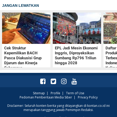
JANGAN LEWATKAN
Cek Struktur
EPL Jadi Mesin Ekonomi
Dafta
Kepemilikan BACH
Inggris, Diproyeksikan
Produk
Pasca Diakusisi Grup
Sumbang Rp796 Triliun
Terbes
Djarum dan Kinerja
hingga 2028
Indone
Sahamnya
Kelim
Sitemap
|
Profile
|
Term of Use
Pedoman Pemberitaan Media Siber
|
Privacy Policy
Simak Prakiraan Cuaca
Disclaimer: Seluruh konten berita yang ditayangkan di kontan.co.id ini
merupakan tanggung jawab Pemimpin Redaksi.
Jawa Barat Kamis (6/8):
Waspada Hujan Ringan