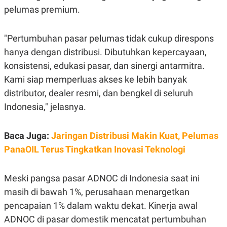
C
L
pelumas premium.
A
E
D
A
E
S
M
E
"Pertumbuhan pasar pelumas tidak cukup direspons
Y
.
I
hanya dengan distribusi. Dibutuhkan kepercayaan,
D
konsistensi, edukasi pasar, dan sinergi antarmitra.
L
K
Kami siap memperluas akses ke lebih banyak
A
I
N
N
distributor, dealer resmi, dan bengkel di seluruh
G
E
G
R
Indonesia," jelasnya.
A
J
N
A
A
E
Baca Juga:
Jaringan Distribusi Makin Kuat, Pelumas
N
M
C
I
PanaOIL Terus Tingkatkan Inovasi Teknologi
E
T
T
E
A
N
Meski pangsa pasar ADNOC di Indonesia saat ini
K
E
A
masih di bawah 1%, perusahaan menargetkan
P
D
pencapaian 1% dalam waktu dekat. Kinerja awal
A
V
P
E
ADNOC di pasar domestik mencatat pertumbuhan
E
R