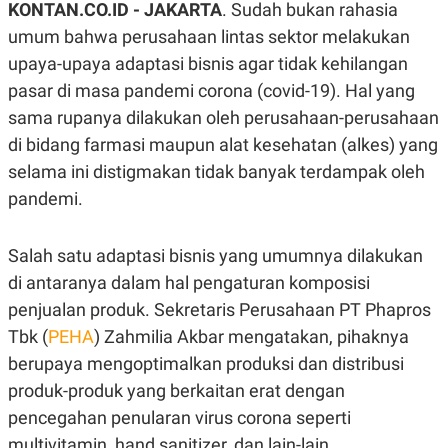
KONTAN.CO.ID -
JAKARTA
. Sudah bukan rahasia
A
A
S
L
umum bahwa perusahaan lintas sektor melakukan
I
upaya-upaya adaptasi bisnis agar tidak kehilangan
K
I
pasar di masa pandemi corona (covid-19). Hal yang
E
N
U
D
sama rupanya dilakukan oleh perusahaan-perusahaan
A
U
N
S
di bidang farmasi maupun alat kesehatan (alkes) yang
G
T
A
R
selama ini distigmakan tidak banyak terdampak oleh
N
I
pandemi.
P
I
E
N
L
T
Salah satu adaptasi bisnis yang umumnya dilakukan
U
E
A
R
di antaranya dalam hal pengaturan komposisi
N
N
G
A
penjualan produk. Sekretaris Perusahaan PT Phapros
U
S
Tbk (
PEHA
) Zahmilia Akbar mengatakan, pihaknya
S
I
A
O
berupaya mengoptimalkan produksi dan distribusi
H
N
A
A
produk-produk yang berkaitan erat dengan
L
pencegahan penularan virus corona seperti
P
R
multivitamin, hand sanitizer, dan lain-lain.
E
E