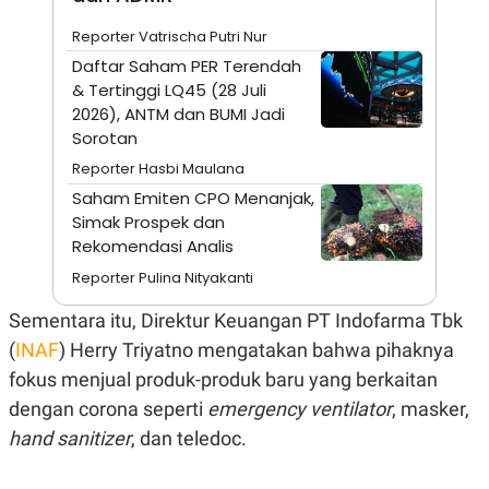
A
I
S
V
Reporter Vatrischa Putri Nur
K
E
E
Daftar Saham PER Terendah
M
& Tertinggi LQ45 (28 Juli
E
2026), ANTM dan BUMI Jadi
N
T
Sorotan
E
R
Reporter Hasbi Maulana
I
Saham Emiten CPO Menanjak,
A
N
Simak Prospek dan
Rekomendasi Analis
L
E
Reporter Pulina Nityakanti
S
T
A
Sementara itu, Direktur Keuangan PT Indofarma Tbk
R
(
INAF
) Herry Triyatno mengatakan bahwa pihaknya
I
fokus menjual produk-produk baru yang berkaitan
dengan corona seperti
emergency ventilator
, masker,
KANAL
hand sanitizer
, dan teledoc.
P
I
U
M