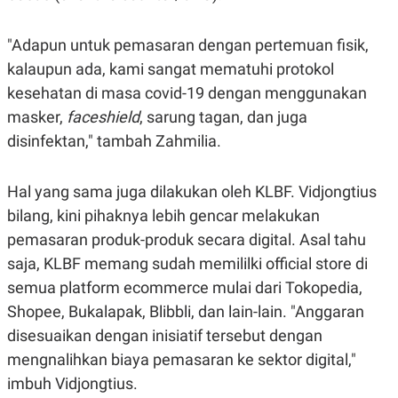
C
L
A
E
D
A
"Adapun untuk pemasaran dengan pertemuan fisik,
E
S
M
E
kalaupun ada, kami sangat mematuhi protokol
Y
.
I
kesehatan di masa covid-19 dengan menggunakan
D
masker,
faceshield
, sarung tagan, dan juga
L
K
disinfektan," tambah Zahmilia.
A
I
N
N
G
E
G
R
Hal yang sama juga dilakukan oleh KLBF. Vidjongtius
A
J
N
A
bilang, kini pihaknya lebih gencar melakukan
A
E
pemasaran produk-produk secara digital. Asal tahu
N
M
C
I
saja, KLBF memang sudah memililki official store di
E
T
T
E
semua platform ecommerce mulai dari Tokopedia,
A
N
Shopee, Bukalapak, Blibbli, dan lain-lain. "Anggaran
K
disesuaikan dengan inisiatif tersebut dengan
E
A
P
D
mengnalihkan biaya pemasaran ke sektor digital,"
A
V
P
E
imbuh Vidjongtius.
E
R