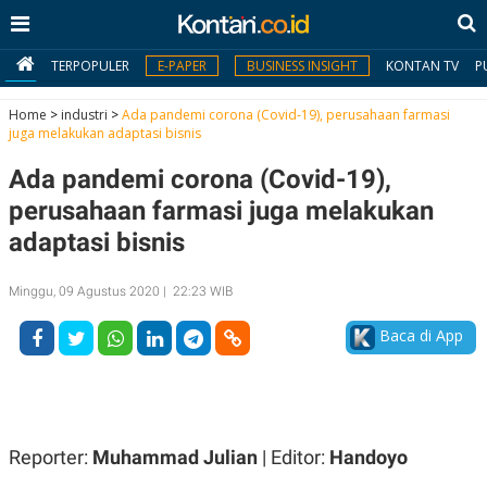
TERPOPULER
E-PAPER
BUSINESS INSIGHT
KONTAN TV
P
Home
>
industri
>
Ada pandemi corona (Covid-19), perusahaan farmasi
juga melakukan adaptasi bisnis
MY
Ada pandemi corona (Covid-19),
KONTAN
perusahaan farmasi juga melakukan
Daftar
adaptasi bisnis
Masuk
Minggu, 09 Agustus 2020 | 22:23 WIB
Baca di App
BERITA
I
N
N
A
V
S
E
I
Reporter:
Muhammad Julian
| Editor:
Handoyo
S
O
T
N