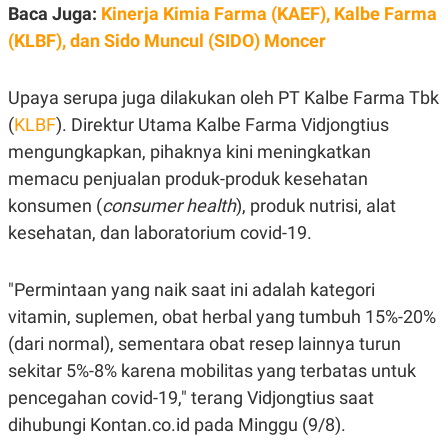
E
Baca Juga:
Kinerja Kimia Farma (KAEF), Kalbe Farma
R
(KLBF), dan Sido Muncul (SIDO) Moncer
F
B
O
U
K
S
U
I
Upaya serupa juga dilakukan oleh PT Kalbe Farma Tbk
S
N
(
KLBF
). Direktur Utama Kalbe Farma Vidjongtius
E
S
mengungkapkan, pihaknya kini meningkatkan
S
I
memacu penjualan produk-produk kesehatan
N
konsumen (
consumer health
), produk nutrisi, alat
S
I
kesehatan, dan laboratorium covid-19.
G
H
T
"Permintaan yang naik saat ini adalah kategori
S
B
T
E
vitamin, suplemen, obat herbal yang tumbuh 15%-20%
O
L
(dari normal), sementara obat resep lainnya turun
C
A
K
N
sekitar 5%-8% karena mobilitas yang terbatas untuk
S
J
E
A
pencegahan covid-19," terang Vidjongtius saat
T
O
dihubungi Kontan.co.id pada Minggu (9/8).
U
N
P