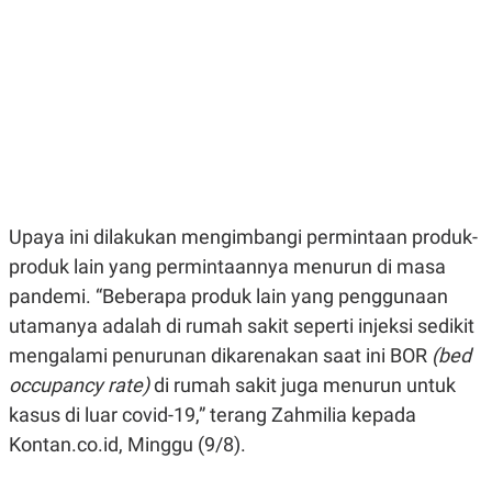
E
E
H
S
A
T
T
Y
A
L
N
E
E
A
N
N
G
A
L
L
I
I
S
S
H
I
Upaya ini dilakukan mengimbangi permintaan produk-
S
produk lain yang permintaannya menurun di masa
E
K
X
O
pandemi. “Beberapa produk lain yang penggunaan
E
L
C
O
utamanya adalah di rumah sakit seperti injeksi sedikit
U
M
mengalami penurunan dikarenakan saat ini BOR
(bed
T
I
occupancy rate)
di rumah sakit juga menurun untuk
V
E
kasus di luar covid-19,” terang Zahmilia kepada
C
Kontan.co.id, Minggu (9/8).
O
R
N