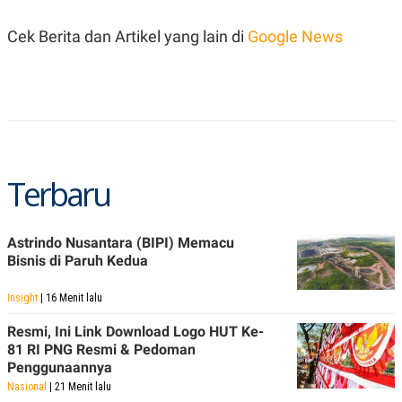
R
T
I
Cek Berita dan Artikel yang lain di
Google News
S
I
N
G
K
G
M
E
D
I
Terbaru
A
.
I
D
Astrindo Nusantara (BIPI) Memacu
Bisnis di Paruh Kedua
SITEMAP
PROFILE
TERM
Insight
| 16 Menit lalu
OF
USE
Resmi, Ini Link Download Logo HUT Ke-
81 RI PNG Resmi & Pedoman
PEDOMAN
PEMBERITAAN
Penggunaannya
SIBER
Nasional
| 21 Menit lalu
PRIVACY