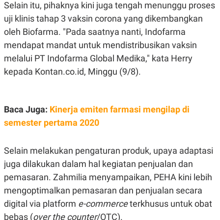
S
A
Selain itu, pihaknya kini juga tengah menunggu proses
A
G
uji klinis tahap 3 vaksin corona yang dikembangkan
T
E
D
S
oleh Biofarma. "Pada saatnya nanti, Indofarma
A
T
mendapat mandat untuk mendistribusikan vaksin
A
melalui PT Indofarma Global Medika," kata Herry
K
L
O
I
kepada Kontan.co.id, Minggu (9/8).
N
P
T
S
A
U
N
S
Baca Juga:
Kinerja emiten farmasi mengilap di
T
V
semester pertama 2020
JARINGAN
Selain melakukan pengaturan produk, upaya adaptasi
juga dilakukan dalam hal kegiatan penjualan dan
K
P
O
R
pemasaran. Zahmilia menyampaikan, PEHA kini lebih
N
E
mengoptimalkan pemasaran dan penjualan secara
T
S
A
S
digital via platform
e-commerce
terkhusus untuk obat
N
R
A
E
bebas (
over the counter
/OTC).