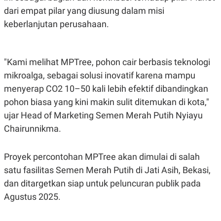
C
L
dari empat pilar yang diusung dalam misi
A
E
D
A
keberlanjutan perusahaan.
E
S
M
E
Y
.
I
D
"Kami melihat MPTree, pohon cair berbasis teknologi
L
K
mikroalga, sebagai solusi inovatif karena mampu
A
I
N
N
menyerap CO2 10–50 kali lebih efektif dibandingkan
G
E
pohon biasa yang kini makin sulit ditemukan di kota,"
G
R
A
J
ujar Head of Marketing Semen Merah Putih Nyiayu
N
A
A
E
Chairunnikma.
N
M
C
I
E
T
Proyek percontohan MPTree akan dimulai di salah
T
E
A
N
satu fasilitas Semen Merah Putih di Jati Asih, Bekasi,
K
dan ditargetkan siap untuk peluncuran publik pada
E
A
P
D
Agustus 2025.
A
V
P
E
E
R