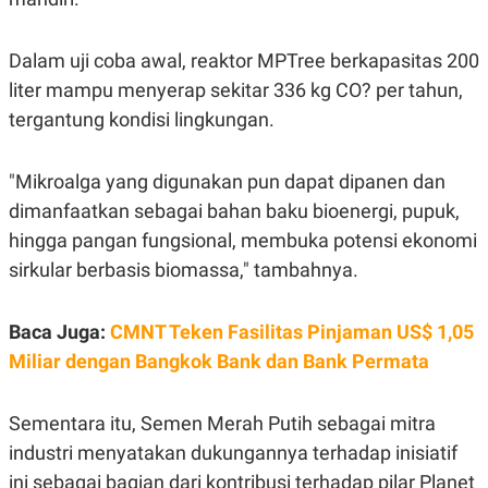
S
A
A
G
T
E
D
S
Dalam uji coba awal, reaktor MPTree berkapasitas 200
A
liter mampu menyerap sekitar 336 kg CO? per tahun,
T
A
tergantung kondisi lingkungan.
K
L
O
I
N
P
"Mikroalga yang digunakan pun dapat dipanen dan
T
S
A
U
dimanfaatkan sebagai bahan baku bioenergi, pupuk,
N
S
hingga pangan fungsional, membuka potensi ekonomi
T
V
sirkular berbasis biomassa," tambahnya.
JARINGAN
Baca Juga:
CMNT Teken Fasilitas Pinjaman US$ 1,05
Miliar dengan Bangkok Bank dan Bank Permata
K
P
O
R
N
E
Sementara itu, Semen Merah Putih sebagai mitra
T
S
A
S
industri menyatakan dukungannya terhadap inisiatif
N
R
A
E
ini sebagai bagian dari kontribusi terhadap pilar Planet