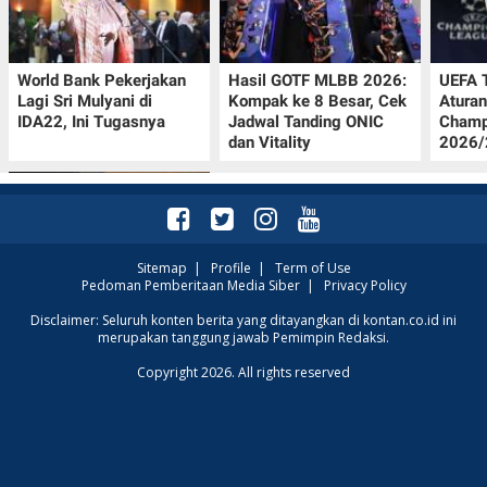
World Bank Pekerjakan
Hasil GOTF MLBB 2026:
UEFA 
Lagi Sri Mulyani di
Kompak ke 8 Besar, Cek
Aturan
IDA22, Ini Tugasnya
Jadwal Tanding ONIC
Champ
dan Vitality
2026/2
Sitemap
|
Profile
|
Term of Use
Pedoman Pemberitaan Media Siber
|
Privacy Policy
Jadwal Persija vs Arema
Disclaimer: Seluruh konten berita yang ditayangkan di kontan.co.id ini
merupakan tanggung jawab Pemimpin Redaksi.
FC Perebutan Juara 3
Piala Presiden 2026,
Copyright 2026. All rights reserved
Kick-off Sore Ini