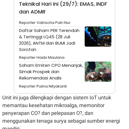
A
I
Teknikal Hari Ini (29/7): EMAS, INDF
S
V
dan ADMR
K
E
E
M
Reporter Vatrischa Putri Nur
E
N
Daftar Saham PER Terendah
T
& Tertinggi LQ45 (28 Juli
E
2026), ANTM dan BUMI Jadi
R
I
Sorotan
A
N
Reporter Hasbi Maulana
L
Saham Emiten CPO Menanjak,
E
Simak Prospek dan
S
Rekomendasi Analis
T
A
Reporter Pulina Nityakanti
R
I
Unit ini juga dilengkapi dengan sistem IoT untuk
memantau kesehatan mikroalga, memonitor
KANAL
penyerapan CO? dan pelepasan O?, dan
menggunakan tenaga surya sebagai sumber energi
P
I
U
M
mandiri.