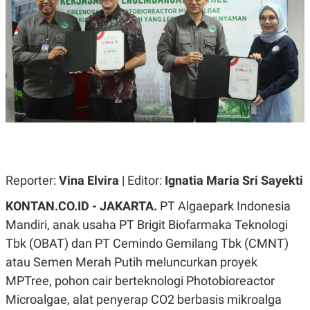
A
A
S
L
I
K
I
E
N
U
D
A
U
N
S
G
T
A
R
N
I
P
I
E
N
L
T
Reporter:
U
E
Vina Elvira
| Editor:
Ignatia Maria Sri Sayekti
A
R
N
N
KONTAN.CO.ID - JAKARTA.
PT Algaepark Indonesia
G
A
Mandiri, anak usaha PT Brigit Biofarmaka Teknologi
U
S
S
I
Tbk (OBAT) dan PT Cemindo Gemilang Tbk (CMNT)
A
O
H
N
atau Semen Merah Putih meluncurkan proyek
A
A
L
MPTree,
pohon cair berteknologi Photobioreactor
P
R
Microalgae,
alat penyerap CO2 berbasis mikroalga
E
E