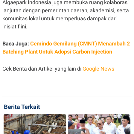
Algaepark Indonesia juga membuka ruang kolaborasi
R
T
I
lanjutan dengan pemerintah daerah, akademisi, serta
S
I
komunitas lokal untuk memperluas dampak dari
N
inisiatif ini.
G
K
G
Baca Juga:
Cemindo Gemilang (CMNT) Menambah 2
M
E
Batching Plant Untuk Adopsi Carbon Injection
D
I
A
.
Cek Berita dan Artikel yang lain di
Google News
I
D
SITEMAP
PROFILE
TERM
OF
Berita Terkait
USE
PEDOMAN
PEMBERITAAN
SIBER
PRIVACY