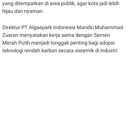
yang ditempatkan di area publik, agar kota jadi lebih
R
G
S
I
hijau dan nyaman.
O
O
N
N
A
A
L
L
Direktur PT Algaepark Indonesia Mandiri Muhammad
F
Zusron menyatakan kerja sama dengan Semen
I
N
Merah Putih menjadi tonggak penting bagi adopsi
A
N
teknologi rendah karbon secara sistemik di industri.
C
E
Y
C
A
A
N
R
G
I
T
T
E
A
R
H
.
U
.
.
K
L
E
I
S
F