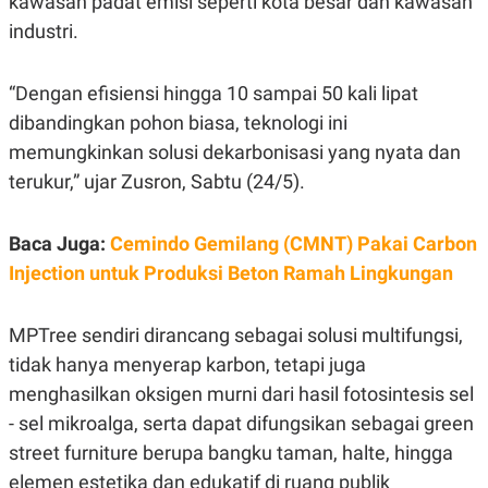
kawasan padat emisi seperti kota besar dan kawasan
E
R
industri.
F
B
O
U
K
S
“Dengan efisiensi hingga 10 sampai 50 kali lipat
U
I
dibandingkan pohon biasa, teknologi ini
S
N
E
memungkinkan solusi dekarbonisasi yang nyata dan
S
S
terukur,” ujar Zusron, Sabtu (24/5).
I
N
S
Baca Juga:
Cemindo Gemilang (CMNT) Pakai Carbon
I
G
Injection untuk Produksi Beton Ramah Lingkungan
H
T
S
B
MPTree sendiri dirancang sebagai solusi multifungsi,
T
E
O
L
tidak hanya menyerap karbon, tetapi juga
C
A
menghasilkan oksigen murni dari hasil fotosintesis sel
K
N
S
J
- sel mikroalga, serta dapat difungsikan sebagai green
E
A
T
O
street furniture berupa bangku taman, halte, hingga
U
N
elemen estetika dan edukatif di ruang publik
P