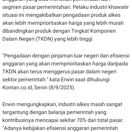
E
R
segmen pasar pemerintahan. Pelaku industri khawatir
F
B
situasi ini mengakibatkan pengadaan produk alkes
O
U
akan lebih memprioritaskan harga yang lebih murah
K
S
U
I
dibandingkan produk dengan Tingkat Komponen
S
N
E
Dalam Negeri (TKDN) yang lebih tinggi.
S
S
I
"Pengadaan dengan pinjaman luar negeri dan efisiensi
N
S
anggaran yang akan memprioritaskan harga daripada
I
G
TKDN akan terus menggerus pasar dalam negeri
H
sektor pemerintah." kata Erwin saat dihubungi
T
Kontan.co.id, Senin (8/9/2025).
S
B
T
E
O
L
C
A
Erwin mengungkapkan, industri alkes masih sangat
K
N
S
J
tergantung dengan belanja pemerintah yang
E
A
kontribusinya mencapai sekitar 70% dari total pasar.
T
O
U
N
"Adanya kebijakan efisiensi anggaran pemerintah
P