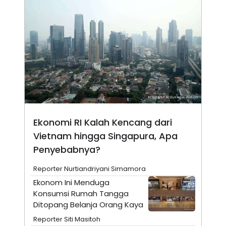
A
I
S
V
K
E
E
M
E
N
T
E
R
I
A
N
L
Ekonomi RI Kalah Kencang dari
E
S
Vietnam hingga Singapura, Apa
T
A
Penyebabnya?
R
I
Reporter Nurtiandriyani Simamora
Ekonom Ini Menduga
KANAL
Konsumsi Rumah Tangga
Ditopang Belanja Orang Kaya
P
I
Reporter Siti Masitoh
U
M