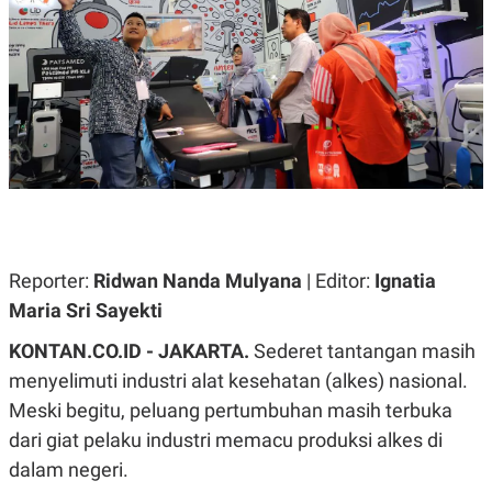
A
A
S
L
I
K
I
E
N
U
D
A
U
N
S
G
T
A
R
N
I
P
I
E
N
L
T
Reporter:
Ridwan Nanda Mulyana
| Editor:
Ignatia
U
E
A
R
Maria Sri Sayekti
N
N
G
A
KONTAN.CO.ID - JAKARTA.
Sederet tantangan masih
U
S
S
I
menyelimuti industri alat kesehatan (alkes) nasional.
A
O
H
N
Meski begitu, peluang pertumbuhan masih terbuka
A
A
dari giat pelaku industri memacu produksi alkes di
L
dalam negeri.
P
R
E
E