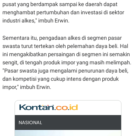
pusat yang berdampak sampai ke daerah dapat
N
S
E
E
menghambat pertumbuhan dan investasi di sektor
W
R
industri alkes," imbuh Erwin.
S
E
S
M
E
O
T
N
Sementara itu, pengadaan alkes di segmen pasar
U
I
P
A
swasta turut tertekan oleh pelemahan daya beli. Hal
A
K
ini mengakibatkan persaingan di segmen ini semakin
D
I
sengit, di tengah produk impor yang masih melimpah.
V
L
A
"Pasar swasta juga mengalami penurunan daya beli,
S
K
dan kompetisi yang cukup intens dengan produk
O
R
impor," imbuh Erwin.
P
O
R
A
S
I
NASIONAL
K
N
I
A
L
T