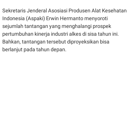
R
G
S
I
Sekretaris Jenderal Asosiasi Produsen Alat Kesehatan
O
O
N
N
Indonesia (Aspaki) Erwin Hermanto menyoroti
A
A
sejumlah tantangan yang menghalangi prospek
L
L
F
pertumbuhan kinerja industri alkes di sisa tahun ini.
I
N
Bahkan, tantangan tersebut diproyeksikan bisa
A
berlanjut pada tahun depan.
N
C
E
Y
C
A
A
N
R
G
I
T
T
E
A
R
H
.
U
.
.
K
L
E
I
S
F