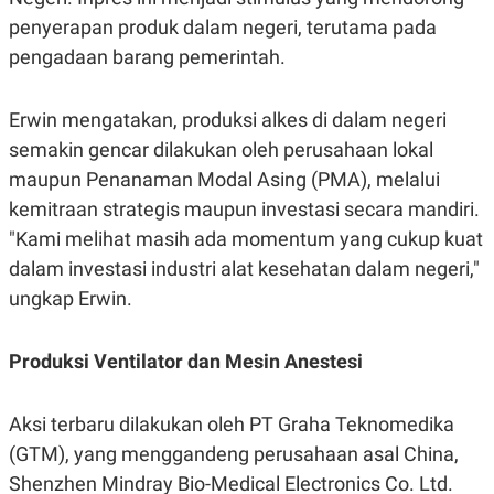
R
T
penyerapan produk dalam negeri, terutama pada
I
S
pengadaan barang pemerintah.
I
N
G
Erwin mengatakan, produksi alkes di dalam negeri
K
G
semakin gencar dilakukan oleh perusahaan lokal
M
maupun Penanaman Modal Asing (PMA), melalui
E
D
kemitraan strategis maupun investasi secara mandiri.
I
A
"Kami melihat masih ada momentum yang cukup kuat
.
dalam investasi industri alat kesehatan dalam negeri,"
I
D
ungkap Erwin.
Produksi Ventilator dan Mesin Anestesi
SITEMAP
PROFILE
TERM
OF
USE
Aksi terbaru dilakukan oleh PT Graha Teknomedika
PEDOMAN
PEMBERITAAN
(GTM), yang menggandeng perusahaan asal China,
SIBER
Shenzhen Mindray Bio-Medical Electronics Co. Ltd.
PRIVACY