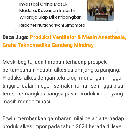
S
A
Investasi China Masuk
A
G
Madura, Kawasan Industri
T
E
D
S
Wiraraja Siap Dikembangkan
A
Reporter Nurtiandriyani Simamora
T
A
Baca Juga:
Produksi Ventilator & Mesin Anesthesia,
K
L
O
I
Graha Teknomedika Gandeng Mindray
N
P
T
S
A
U
Meski begitu, ada harapan terhadap prospek
N
S
T
pertumbuhan industri alkes dalam jangka panjang.
V
Produksi alkes dengan teknologi menengah hingga
tinggi di dalam negeri semakin ramai, sehingga bisa
JARINGAN
terus memangkas pangsa pasar produk impor yang
K
P
masih mendominasi.
O
R
N
E
T
S
Erwin memberikan gambaran, nilai belanja terhadap
A
S
N
R
produk alkes impor pada tahun 2024 berada di level
A
E