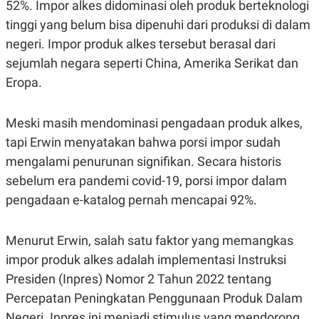
C
L
52%. Impor alkes didominasi oleh produk berteknologi
A
E
tinggi yang belum bisa dipenuhi dari produksi di dalam
D
A
E
S
negeri. Impor produk alkes tersebut berasal dari
M
E
Y
.
sejumlah negara seperti China, Amerika Serikat dan
I
Eropa.
D
L
K
A
I
Meski masih mendominasi pengadaan produk alkes,
N
N
G
E
tapi Erwin menyatakan bahwa porsi impor sudah
G
R
A
J
mengalami penurunan signifikan. Secara historis
N
A
sebelum era pandemi covid-19, porsi impor dalam
A
E
N
M
pengadaan e-katalog pernah mencapai 92%.
C
I
E
T
T
E
A
N
Menurut Erwin, salah satu faktor yang memangkas
K
impor produk alkes adalah implementasi Instruksi
E
A
Presiden (Inpres) Nomor 2 Tahun 2022 tentang
P
D
A
V
Percepatan Peningkatan Penggunaan Produk Dalam
P
E
E
R
Negeri. Inpres ini menjadi stimulus yang mendorong