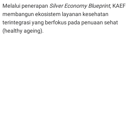
R
G
Melalui penerapan
Silver Economy Blueprint
, KAEF
S
I
membangun ekosistem layanan kesehatan
O
O
N
N
terintegrasi yang berfokus pada penuaan sehat
A
A
L
L
(healthy ageing).
F
I
N
A
N
C
E
Y
C
A
A
N
R
G
I
T
T
E
A
R
H
.
U
.
.
K
L
E
I
S
F