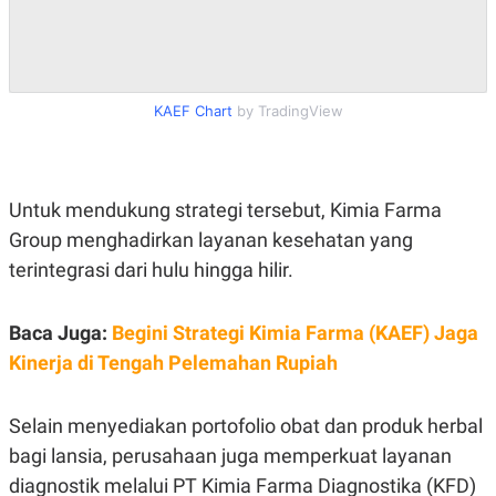
C
L
A
E
D
A
E
S
M
E
Y
.
KAEF Chart
by TradingView
I
D
L
K
A
I
N
N
Untuk mendukung strategi tersebut, Kimia Farma
G
E
G
R
Group menghadirkan layanan kesehatan yang
A
J
N
A
terintegrasi dari hulu hingga hilir.
A
E
N
M
C
I
Baca Juga:
Begini Strategi Kimia Farma (KAEF) Jaga
E
T
T
E
Kinerja di Tengah Pelemahan Rupiah
A
N
K
E
A
Selain menyediakan portofolio obat dan produk herbal
P
D
A
V
bagi lansia, perusahaan juga memperkuat layanan
P
E
diagnostik melalui PT Kimia Farma Diagnostika (KFD)
E
R