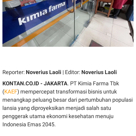
A
A
S
L
I
K
I
E
N
U
D
A
U
N
S
G
T
A
R
N
I
P
I
E
N
Reporter:
Noverius Laoli
| Editor:
Noverius Laoli
L
T
U
E
KONTAN.CO.ID -
JAKARTA
. PT Kimia Farma Tbk
A
R
N
N
(
KAEF
) mempercepat transformasi bisnis untuk
G
A
U
S
menangkap peluang besar dari pertumbuhan populasi
S
I
lansia yang diproyeksikan menjadi salah satu
A
O
H
N
penggerak utama ekonomi kesehatan menuju
A
A
L
Indonesia Emas 2045.
P
R
E
E