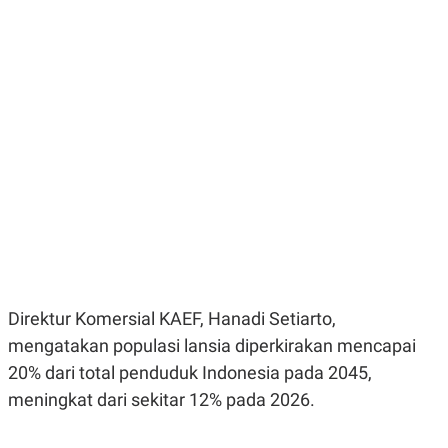
E
E
H
S
A
T
T
Y
A
L
N
E
E
A
N
N
G
A
L
L
I
I
S
S
H
I
S
E
K
X
O
E
L
C
O
U
M
Direktur Komersial KAEF, Hanadi Setiarto,
T
I
mengatakan populasi lansia diperkirakan mencapai
V
20% dari total penduduk Indonesia pada 2045,
E
C
meningkat dari sekitar 12% pada 2026.
O
R
N