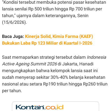
E
"Kondisi tersebut membuka potensi pasar kesehatan
R
lansia senilai Rp 500 triliun hingga Rp 700 triliun per
F
B
tahun," ujarnya dalam keterangannya, Senin
O
U
K
S
(15/6/2026).
U
I
S
N
E
S
Baca Juga:
Kinerja Solid, Kimia Farma (KAEF)
S
Bukukan Laba Rp 123 Miliar di Kuartal I-2026
I
N
S
I
Saat memaparkan strategi tersebut dalam
Indonesia
G
H
Active Ageing Summit 2026
di Jakarta, Hanadi
T
mengungkapkan bahwa kelompok lansia saat ini
S
B
sudah menyerap sekitar 30%-40% belanja kesehatan
T
E
O
L
nasional atau setara Rp190 triliun hingga Rp260 triliun
C
A
K
N
per tahun.
S
J
E
A
T
O
U
N
P