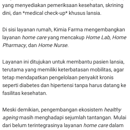
R
T
yang menyediakan pemeriksaan kesehatan, skrining
I
S
dini, dan *medical check-up* khusus lansia.
I
N
G
Di sisi layanan rumah, Kimia Farma mengembangkan
K
layanan
home care
yang mencakup
Home Lab
,
Home
G
M
Pharmacy
, dan
Home Nurse
.
E
D
I
Layanan ini ditujukan untuk membantu pasien lansia,
A
.
terutama yang memiliki keterbatasan mobilitas, agar
I
D
tetap mendapatkan pengelolaan penyakit kronis
seperti diabetes dan hipertensi tanpa harus datang ke
fasilitas kesehatan.
SITEMAP
PROFILE
TERM
OF
USE
Meski demikian, pengembangan ekosistem
healthy
PEDOMAN
ageing
masih menghadapi sejumlah tantangan. Mulai
PEMBERITAAN
SIBER
dari belum terintegrasinya layanan
home care
dalam
PRIVACY