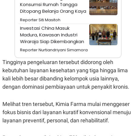
A
I
Konsumsi Rumah Tangga
S
V
Ditopang Belanja Orang Kaya
K
E
E
Reporter Siti Masitoh
M
E
Investasi China Masuk
N
Madura, Kawasan Industri
T
Wiraraja Siap Dikembangkan
E
R
Reporter Nurtiandriyani Simamora
I
A
N
Tingginya pengeluaran tersebut didorong oleh
L
kebutuhan layanan kesehatan yang tiga hingga lima
E
kali lebih besar dibanding kelompok usia lainnya,
S
T
dengan dominasi pembiayaan untuk penyakit kronis.
A
R
I
Melihat tren tersebut, Kimia Farma mulai menggeser
fokus bisnis dari layanan kuratif konvensional menuju
KANAL
layanan preventif, personal, dan rehabilitatif.
P
I
U
M