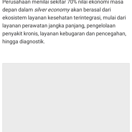
Perusahaan menilai sekitar 70% nilai ekonomi masa
S
A
A
G
depan dalam
silver economy
akan berasal dari
T
E
D
S
ekosistem layanan kesehatan terintegrasi, mulai dari
A
layanan perawatan jangka panjang, pengelolaan
T
A
penyakit kronis, layanan kebugaran dan pencegahan,
K
L
hingga diagnostik.
O
I
N
P
T
S
A
U
N
S
T
V
JARINGAN
K
P
O
R
N
E
T
S
A
S
N
R
A
E