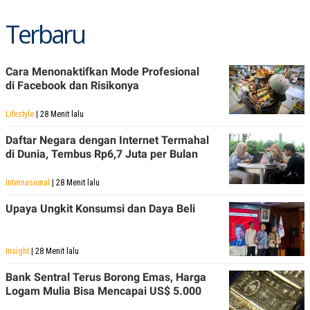
A
I
S
V
Terbaru
K
E
E
M
E
Cara Menonaktifkan Mode Profesional
N
T
di Facebook dan Risikonya
E
R
Lifestyle
| 28 Menit lalu
I
A
N
Daftar Negara dengan Internet Termahal
di Dunia, Tembus Rp6,7 Juta per Bulan
L
E
S
Internasional
| 28 Menit lalu
T
A
Upaya Ungkit Konsumsi dan Daya Beli
R
I
Insight
| 28 Menit lalu
KANAL
Bank Sentral Terus Borong Emas, Harga
Logam Mulia Bisa Mencapai US$ 5.000
P
I
U
M