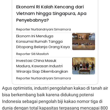
E
R
Ekonomi RI Kalah Kencang dari
F
B
Vietnam hingga Singapura, Apa
O
U
Penyebabnya?
K
S
U
I
S
N
Reporter Nurtiandriyani Simamora
E
S
Ekonom Ini Menduga
S
Konsumsi Rumah Tangga
I
Ditopang Belanja Orang Kaya
N
S
Reporter Siti Masitoh
I
G
Investasi China Masuk
H
Madura, Kawasan Industri
T
Wiraraja Siap Dikembangkan
S
B
T
E
Reporter Nurtiandriyani Simamora
O
L
C
A
Agus optimistis, industri pengolahan kakao di tanah air
K
N
S
J
bisa berkembang baik karena didukung potensi
E
A
T
O
Indonesia sebagai pengolah biji kakao nomor tiga di
U
N
dunia dengan total kapasitas terpasang mencapai 800
P