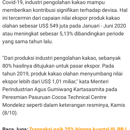
Covid-19, industri pengolahan kakao mampu
A
A
S
L
memberikan kontribusi signifikan terhadap devisa. Hal
I
ini tercermin dari capaian nilai ekspor produk kakao
K
I
olahan sebesar US$ 549 juta pada Januari - Juni 2020
E
N
U
D
atau meningkat sebesar 5,13% dibandingkan periode
A
U
N
S
yang sama tahun lalu.
G
T
A
R
N
I
"Dari produksi industri pengolahan kakao, sebanyak
P
I
80% hasilnya ditujukan untuk pasar ekspor. Pada
E
N
L
T
tahun 2019, produk kakao olahan menyumbang nilai
U
E
A
R
ekspor lebih dari US$ 1,01 miliar," kata Menteri
N
N
Perindustrian Agus Gumiwang Kartasasmita pada
G
A
U
S
Peresmian Pasuruan Cocoa Technical Centre
S
I
A
O
Mondelez seperti dalam keterangan resminya, Kamis
H
N
(8/10).
A
A
L
P
R
Baca Juga:
Transaksi naik 25% hingga kuartal III, BBJ
E
E