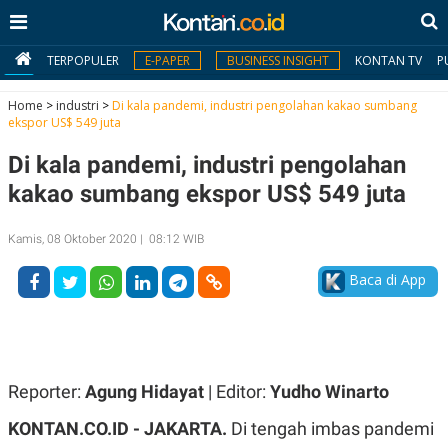
TERPOPULER
E-PAPER
BUSINESS INSIGHT
KONTAN TV
P
Home
>
industri
>
Di kala pandemi, industri pengolahan kakao sumbang
ekspor US$ 549 juta
MY
Di kala pandemi, industri pengolahan
KONTAN
kakao sumbang ekspor US$ 549 juta
Daftar
Kamis, 08 Oktober 2020 | 08:12 WIB
Masuk
Baca di App
BERITA
I
N
N
A
Reporter:
Agung Hidayat
| Editor:
Yudho Winarto
V
S
E
I
KONTAN.CO.ID -
​JAKARTA.
Di tengah imbas pandemi
S
O
T
N