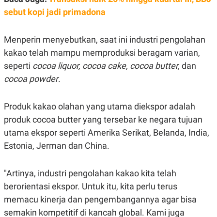
R
G
sebut kopi jadi primadona
S
I
O
O
N
N
A
A
Menperin menyebutkan, saat ini industri pengolahan
L
L
kakao telah mampu memproduksi beragam varian,
F
I
seperti
cocoa liquor, cocoa cake, cocoa butter,
dan
N
A
cocoa powder
.
N
C
E
Produk kakao olahan yang utama diekspor adalah
Y
C
produk cocoa butter yang tersebar ke negara tujuan
A
A
N
R
utama ekspor seperti Amerika Serikat, Belanda, India,
G
I
T
T
Estonia, Jerman dan China.
E
A
R
H
.
U
"Artinya, industri pengolahan kakao kita telah
.
.
berorientasi ekspor. Untuk itu, kita perlu terus
K
L
memacu kinerja dan pengembangannya agar bisa
E
I
S
F
semakin kompetitif di kancah global. Kami juga