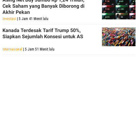
C
L
Cek Saham yang Banyak Diborong di
A
E
D
A
Akhir Pekan
E
S
Investasi
| 5 Jam 41 Menit lalu
M
E
Y
.
Kanada Terdesak Tarif Trump 50%,
I
D
Siapkan Sejumlah Konsesi untuk AS
L
K
A
I
Internasional
| 5 Jam 51 Menit lalu
N
N
G
E
G
R
A
J
N
A
A
E
N
M
C
I
E
T
T
E
A
N
K
E
A
P
D
A
V
P
E
E
R