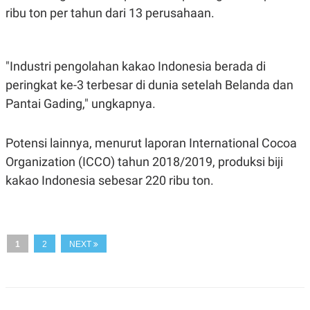
ribu ton per tahun dari 13 perusahaan.
N
S
E
E
W
R
S
E
S
M
"Industri pengolahan kakao Indonesia berada di
E
O
T
N
peringkat ke-3 terbesar di dunia setelah Belanda dan
U
I
P
A
Pantai Gading," ungkapnya.
A
K
D
I
Potensi lainnya, menurut laporan International Cocoa
V
L
A
Organization (ICCO) tahun 2018/2019, produksi biji
S
K
kakao Indonesia sebesar 220 ribu ton.
O
R
P
O
R
A
1
2
NEXT
S
I
K
N
I
A
L
T