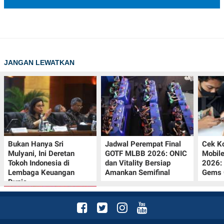
POLICY
JANGAN LEWATKAN
Bukan Hanya Sri
Jadwal Perempat Final
Cek K
Mulyani, Ini Deretan
GOTF MLBB 2026: ONIC
Mobil
Tokoh Indonesia di
dan Vitality Bersiap
2026:
Lembaga Keuangan
Amankan Semifinal
Gems G
Dunia