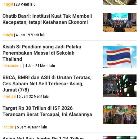
S
A
Insight
| 28 Menit lalu
A
G
T
E
Chatib Basri: Institusi Kuat Tak Membeli
D
S
A
Kecepatan, tetapi Ketahanan Ekonomi
T
A
Insight
| 4 Jam 19 Menit lalu
K
L
O
I
Kisah Si Pendiam yang Jadi Pelaku
N
P
Penembakan Massal di Sekolah
T
S
Thailand
A
U
N
S
Internasional
| 4 Jam 24 Menit lalu
T
V
BBCA, BMRI dan ASII di Urutan Teratas,
Cek Saham Net Sell Terbesar Asing,
Jumat (7/8)
JARINGAN
Investasi
| 5 Jam 32 Menit lalu
K
P
Target Rp 38 Triliun di ISF 2026
O
R
Terancam Berat Tercapai, Ini Alasannya
N
E
T
S
A
S
Industri
| 5 Jam 40 Menit lalu
N
R
A
E
Asing Net Buy Jumbo Rp 1,24 Triliun,