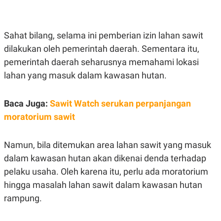
E
E
H
S
A
T
T
Y
A
L
Sahat bilang, selama ini pemberian izin lahan sawit
N
E
dilakukan oleh pemerintah daerah. Sementara itu,
E
A
N
N
pemerintah daerah seharusnya memahami lokasi
G
A
lahan yang masuk dalam kawasan hutan.
L
L
I
I
S
S
H
I
Baca Juga:
Sawit Watch serukan perpanjangan
S
moratorium sawit
E
K
X
O
E
L
Namun, bila ditemukan area lahan sawit yang masuk
C
O
U
M
dalam kawasan hutan akan dikenai denda terhadap
T
I
pelaku usaha. Oleh karena itu, perlu ada moratorium
V
hingga masalah lahan sawit dalam kawasan hutan
E
C
rampung.
O
R
N