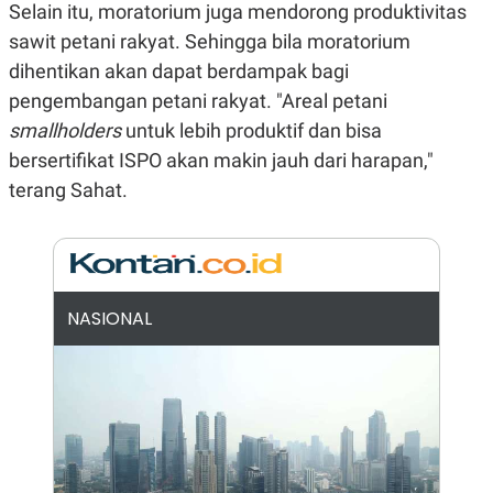
E
Selain itu, moratorium juga mendorong produktivitas
R
sawit petani rakyat. Sehingga bila moratorium
F
B
dihentikan akan dapat berdampak bagi
O
U
K
S
pengembangan petani rakyat. "Areal petani
U
I
S
N
smallholders
untuk lebih produktif dan bisa
E
S
bersertifikat ISPO akan makin jauh dari harapan,"
S
terang Sahat.
I
N
S
I
G
H
T
NASIONAL
S
B
T
E
O
L
C
A
K
N
S
J
E
A
T
O
U
N
P