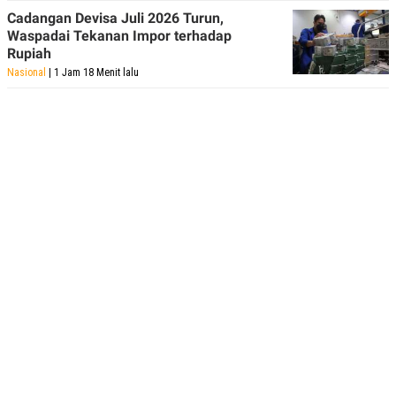
R
T
Cadangan Devisa Juli 2026 Turun,
I
Waspadai Tekanan Impor terhadap
S
I
Rupiah
N
Nasional
| 1 Jam 18 Menit lalu
G
K
G
M
E
D
I
A
.
I
D
SITEMAP
PROFILE
TERM
OF
USE
PEDOMAN
PEMBERITAAN
SIBER
PRIVACY