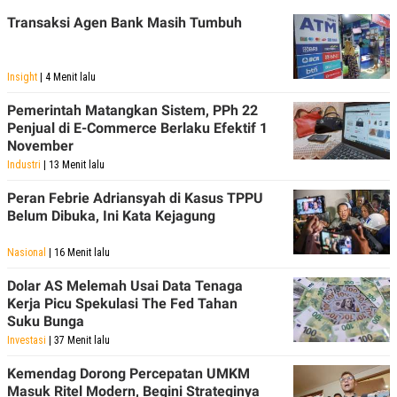
S
A
A
G
Transaksi Agen Bank Masih Tumbuh
T
E
D
S
A
T
Insight
| 4 Menit lalu
A
Pemerintah Matangkan Sistem, PPh 22
K
L
Penjual di E-Commerce Berlaku Efektif 1
O
I
N
P
November
T
S
Industri
| 13 Menit lalu
A
U
N
S
Peran Febrie Adriansyah di Kasus TPPU
T
V
Belum Dibuka, Ini Kata Kejagung
Nasional
| 16 Menit lalu
JARINGAN
Dolar AS Melemah Usai Data Tenaga
K
P
Kerja Picu Spekulasi The Fed Tahan
O
R
Suku Bunga
N
E
Investasi
| 37 Menit lalu
T
S
A
S
Kemendag Dorong Percepatan UMKM
N
R
A
E
Masuk Ritel Modern, Begini Strateginya