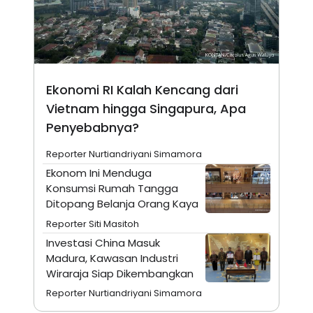
N
S
E
E
W
R
S
E
S
M
E
O
T
N
Ekonomi RI Kalah Kencang dari
U
I
P
A
Vietnam hingga Singapura, Apa
A
K
Penyebabnya?
D
I
V
L
Reporter Nurtiandriyani Simamora
A
S
Ekonom Ini Menduga
K
Konsumsi Rumah Tangga
O
R
Ditopang Belanja Orang Kaya
P
O
Reporter Siti Masitoh
R
Investasi China Masuk
A
S
Madura, Kawasan Industri
I
Wiraraja Siap Dikembangkan
K
N
Reporter Nurtiandriyani Simamora
I
A
L
T