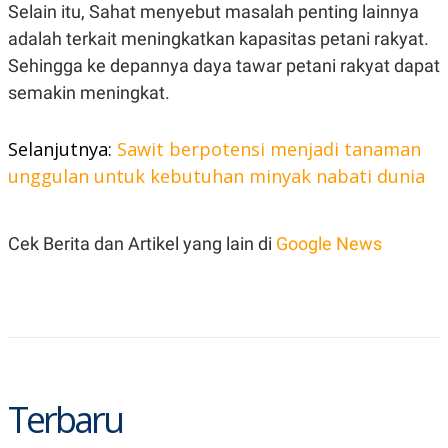
A
I
Selain itu, Sahat menyebut masalah penting lainnya
S
V
adalah terkait meningkatkan kapasitas petani rakyat.
K
E
E
Sehingga ke depannya daya tawar petani rakyat dapat
M
E
semakin meningkat.
N
T
E
Selanjutnya:
Sawit berpotensi menjadi tanaman
R
I
unggulan untuk kebutuhan minyak nabati dunia
A
N
L
E
Cek Berita dan Artikel yang lain di
Google News
S
T
A
R
I
KANAL
Terbaru
P
I
U
M