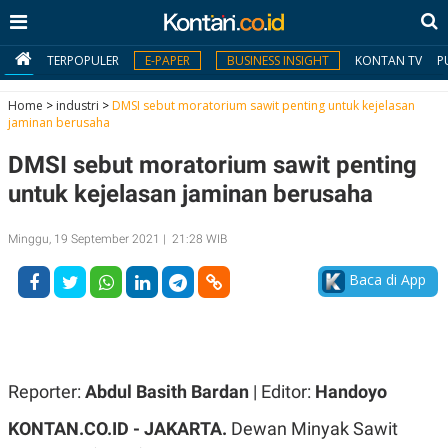
TERPOPULER
E-PAPER
BUSINESS INSIGHT
KONTAN TV
P
Home
>
industri
>
DMSI sebut moratorium sawit penting untuk kejelasan
jaminan berusaha
MY
DMSI sebut moratorium sawit penting
KONTAN
untuk kejelasan jaminan berusaha
Daftar
Minggu, 19 September 2021 | 21:28 WIB
Masuk
Baca di App
BERITA
I
N
N
A
Reporter:
Abdul Basith Bardan
| Editor:
Handoyo
V
S
E
I
KONTAN.CO.ID - JAKARTA.
Dewan Minyak Sawit
S
O
T
N