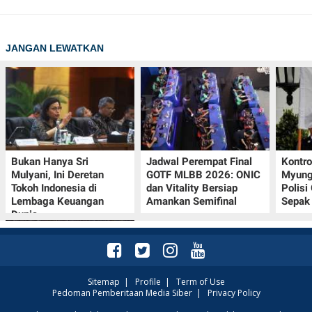
JANGAN LEWATKAN
Bukan Hanya Sri
Jadwal Perempat Final
Kontr
Mulyani, Ini Deretan
GOTF MLBB 2026: ONIC
Myung-
Tokoh Indonesia di
dan Vitality Bersiap
Polisi
Lembaga Keuangan
Amankan Semifinal
Sepak 
Dunia
Sitemap
|
Profile
|
Term of Use
Pedoman Pemberitaan Media Siber
|
Privacy Policy