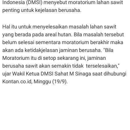
Indonesia (DMSI) menyebut moratorium lahan sawit
A
A
S
L
penting untuk kejelasan berusaha.
I
K
I
E
N
Hal itu untuk menyelesaikan masalah lahan sawit
U
D
yang berada pada areal hutan. Bila masalah tersebut
A
U
N
S
belum selesai sementara moratorium berakhir maka
G
T
A
R
akan ada ketidakjelasan jaminan berusaha. "Bila
N
I
Moratorium itu di setop sekarang ini, jaminan
P
I
berusaha sawit akan semakin tidak terselesaikan,"
E
N
L
T
ujar Wakil Ketua DMSI Sahat M Sinaga saat dihubungi
U
E
A
R
Kontan.co.id, Minggu (19/9).
N
N
G
A
U
S
S
I
A
O
H
N
A
A
L
P
R
E
E