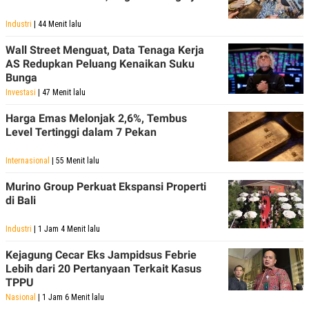
C
L
A
E
Industri
| 44 Menit lalu
D
A
E
S
M
E
Wall Street Menguat, Data Tenaga Kerja
Y
.
AS Redupkan Peluang Kenaikan Suku
I
Bunga
D
Investasi
| 47 Menit lalu
L
K
A
I
Harga Emas Melonjak 2,6%, Tembus
N
N
Level Tertinggi dalam 7 Pekan
G
E
G
R
A
J
Internasional
| 55 Menit lalu
N
A
A
E
Murino Group Perkuat Ekspansi Properti
N
M
C
I
di Bali
E
T
T
E
Industri
| 1 Jam 4 Menit lalu
A
N
K
Kejagung Cecar Eks Jampidsus Febrie
E
A
Lebih dari 20 Pertanyaan Terkait Kasus
P
D
TPPU
A
V
P
E
Nasional
| 1 Jam 6 Menit lalu
E
R