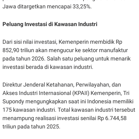
R
T
Jawa ditargetkan mencapai 33,25%.
I
S
I
N
Peluang Investasi di Kawasan Industri
G
K
G
Dari sisi nilai investasi, Kemenperin membidik Rp
M
852,90 triliun akan mengucur ke sektor manufaktur
E
D
pada tahun 2026. Salah satu peluang untuk menarik
I
A
investasi berada di kawasan industri.
.
I
D
Direktur Jenderal Ketahanan, Perwilayahan, dan
Akses Industri Internasional (KPAII) Kemenperin, Tri
Supondy mengungkapkan saat ini Indonesia memiliki
SITEMAP
PROFILE
TERM
OF
175 kawasan industri. Total kawasan industri tersebut
USE
menampung realisasi investasi senilai Rp 6.744,58
PEDOMAN
PEMBERITAAN
triliun pada tahun 2025.
SIBER
PRIVACY