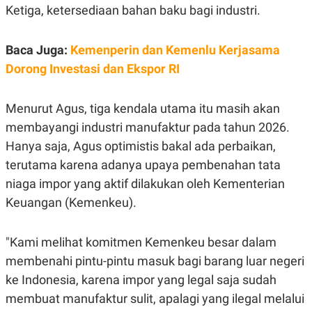
E
Ketiga, ketersediaan bahan baku bagi industri.
R
F
B
O
U
Baca Juga:
Kemenperin dan Kemenlu Kerjasama
K
S
U
I
Dorong Investasi dan Ekspor RI
S
N
E
S
Menurut Agus, tiga kendala utama itu masih akan
S
I
membayangi industri manufaktur pada tahun 2026.
N
S
Hanya saja, Agus optimistis bakal ada perbaikan,
I
terutama karena adanya upaya pembenahan tata
G
H
niaga impor yang aktif dilakukan oleh Kementerian
T
Keuangan (Kemenkeu).
S
B
T
E
O
L
C
A
"Kami melihat komitmen Kemenkeu besar dalam
K
N
membenahi pintu-pintu masuk bagi barang luar negeri
S
J
E
A
ke Indonesia, karena impor yang legal saja sudah
T
O
U
N
membuat manufaktur sulit, apalagi yang ilegal melalui
P