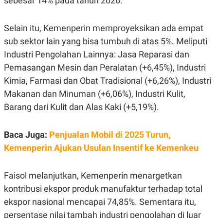
sebesar 14% pada tahun 2026.
C
L
A
E
D
A
E
S
Selain itu, Kemenperin memproyeksikan ada empat
M
E
sub sektor lain yang bisa tumbuh di atas 5%. Meliputi
Y
.
I
Industri Pengolahan Lainnya: Jasa Reparasi dan
D
Pemasangan Mesin dan Peralatan (+6,45%), Industri
L
K
A
I
Kimia, Farmasi dan Obat Tradisional (+6,26%), Industri
N
N
G
E
Makanan dan Minuman (+6,06%), Industri Kulit,
G
R
Barang dari Kulit dan Alas Kaki (+5,19%).
A
J
N
A
A
E
N
M
Baca Juga:
Penjualan Mobil di 2025 Turun,
C
I
Kemenperin Ajukan Usulan Insentif ke Kemenkeu
E
T
T
E
A
N
K
Faisol melanjutkan, Kemenperin menargetkan
E
A
kontribusi ekspor produk manufaktur terhadap total
P
D
A
V
ekspor nasional mencapai 74,85%. Sementara itu,
P
E
persentase nilai tambah industri pengolahan di luar
E
R