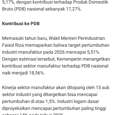
S
A
5,17%, dengan kontribusi terhadap Produk Domestik
A
G
Bruto (PDB) nasional sebanyak 17,27%.
T
E
D
S
A
T
Kontribusi ke PDB
A
K
L
O
I
Memasuki tahun baru, Wakil Menteri Perindustrian
N
P
Faisol Riza memaparkan bahwa target pertumbuhan
T
S
A
U
industri manufaktur pada 2026 mencapai 5,51%.
N
S
T
Dengan estimasi tersebut, Kemenperin menargetkan
V
kontribusi sektor manufaktur terhadap PDB nasional
naik menjadi 18,56%.
JARINGAN
Kinerja sektor manufaktur akan ditopang oleh 15 sub
K
P
O
R
sektor industri yang ditargetkan bisa mencapai
N
E
T
S
pertumbuhan di atas 1,5%. Industri logam dasar
A
S
diproyeksikan mencapai pertumbuhan paling tinggi
N
R
A
E