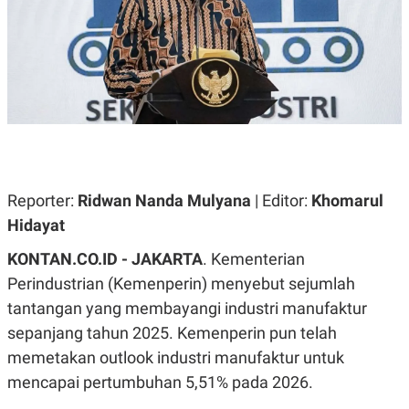
A
A
S
L
I
K
I
E
N
U
D
A
U
N
S
G
T
A
R
N
I
P
I
Reporter:
Ridwan Nanda Mulyana
| Editor:
Khomarul
E
N
L
T
Hidayat
U
E
A
R
KONTAN.CO.ID - JAKARTA
. Kementerian
N
N
G
A
Perindustrian (Kemenperin) menyebut sejumlah
U
S
tantangan yang membayangi industri manufaktur
S
I
A
O
sepanjang tahun 2025. Kemenperin pun telah
H
N
A
A
memetakan outlook industri manufaktur untuk
L
mencapai pertumbuhan 5,51% pada 2026.
P
R
E
E