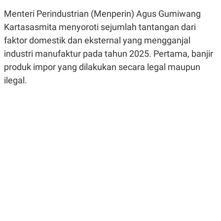
R
G
Menteri Perindustrian (Menperin) Agus Gumiwang
S
I
O
O
Kartasasmita menyoroti sejumlah tantangan dari
N
N
A
A
faktor domestik dan eksternal yang mengganjal
L
L
industri manufaktur pada tahun 2025. Pertama, banjir
F
I
produk impor yang dilakukan secara legal maupun
N
A
ilegal.
N
C
E
Y
C
A
A
N
R
G
I
T
T
E
A
R
H
.
U
.
.
K
L
E
I
S
F