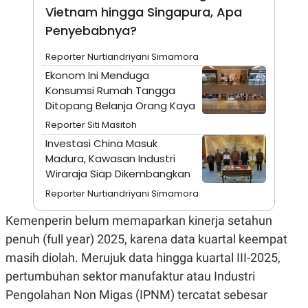
A
I
Vietnam hingga Singapura, Apa
S
V
K
E
Penyebabnya?
E
M
Reporter Nurtiandriyani Simamora
E
N
Ekonom Ini Menduga
T
Konsumsi Rumah Tangga
E
R
Ditopang Belanja Orang Kaya
I
Reporter Siti Masitoh
A
N
Investasi China Masuk
L
Madura, Kawasan Industri
E
Wiraraja Siap Dikembangkan
S
T
Reporter Nurtiandriyani Simamora
A
R
Kemenperin belum memaparkan kinerja setahun
I
penuh (full year) 2025, karena data kuartal keempat
masih diolah. Merujuk data hingga kuartal III-2025,
KANAL
pertumbuhan sektor manufaktur atau Industri
P
I
Pengolahan Non Migas (IPNM) tercatat sebesar
U
M