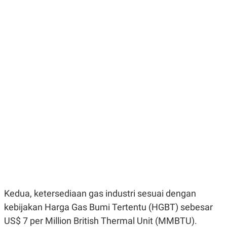
E
E
H
S
A
T
T
Y
A
L
N
E
E
A
N
N
G
A
L
L
I
I
S
S
H
I
S
E
K
X
O
E
L
C
O
U
M
T
I
V
E
Kedua, ketersediaan gas industri sesuai dengan
C
O
kebijakan Harga Gas Bumi Tertentu (HGBT) sebesar
R
US$ 7 per Million British Thermal Unit (MMBTU).
N