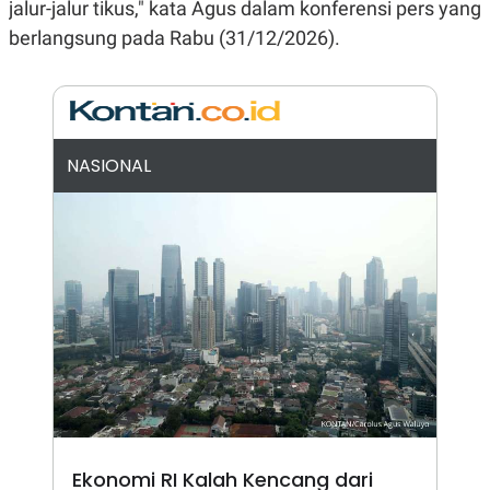
jalur-jalur tikus," kata Agus dalam konferensi pers yang
N
S
berlangsung pada Rabu (31/12/2026).
E
E
W
R
S
E
S
M
E
O
T
N
U
I
P
A
NASIONAL
A
K
D
I
V
L
A
S
K
O
R
P
O
R
A
S
I
K
N
I
A
Ekonomi RI Kalah Kencang dari
L
T