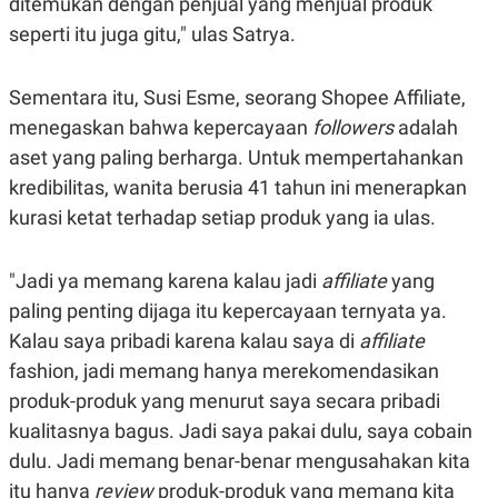
ditemukan dengan penjual yang menjual produk
R
T
I
seperti itu juga gitu," ulas Satrya.
S
I
N
Sementara itu, Susi Esme, seorang Shopee Affiliate,
G
menegaskan bahwa kepercayaan
followers
adalah
K
G
aset yang paling berharga. Untuk mempertahankan
M
E
kredibilitas, wanita berusia 41 tahun ini menerapkan
D
kurasi ketat terhadap setiap produk yang ia ulas.
I
A
.
I
"Jadi ya memang karena kalau jadi
affiliate
yang
D
paling penting dijaga itu kepercayaan ternyata ya.
Kalau saya pribadi karena kalau saya di
affiliate
fashion, jadi memang hanya merekomendasikan
SITEMAP
PROFILE
TERM
OF
produk-produk yang menurut saya secara pribadi
USE
kualitasnya bagus. Jadi saya pakai dulu, saya cobain
PEDOMAN
PEMBERITAAN
dulu. Jadi memang benar-benar mengusahakan kita
SIBER
itu hanya
review
produk-produk yang memang kita
PRIVACY