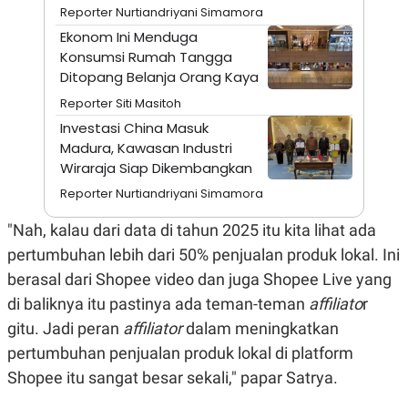
S
A
Reporter Nurtiandriyani Simamora
A
G
T
E
Ekonom Ini Menduga
D
S
Konsumsi Rumah Tangga
A
Ditopang Belanja Orang Kaya
T
A
Reporter Siti Masitoh
K
L
Investasi China Masuk
O
I
N
P
Madura, Kawasan Industri
T
S
Wiraraja Siap Dikembangkan
A
U
N
S
Reporter Nurtiandriyani Simamora
T
V
"Nah, kalau dari data di tahun 2025 itu kita lihat ada
pertumbuhan lebih dari 50% penjualan produk lokal. Ini
JARINGAN
berasal dari Shopee video dan juga Shopee Live yang
di baliknya itu pastinya ada teman-teman
affiliato
r
K
P
O
R
gitu. Jadi peran
affiliator
dalam meningkatkan
N
E
pertumbuhan penjualan produk lokal di platform
T
S
A
S
Shopee itu sangat besar sekali," papar Satrya.
N
R
A
E