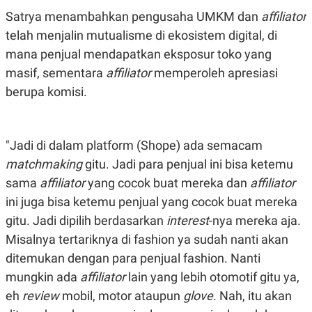
C
L
A
E
Satrya menambahkan pengusaha UMKM dan
affiliator
D
A
telah menjalin mutualisme di ekosistem digital, di
E
S
M
E
mana penjual mendapatkan eksposur toko yang
Y
.
I
masif, sementara
affiliator
memperoleh apresiasi
D
berupa komisi.
L
K
A
I
N
N
G
E
"Jadi di dalam platform (Shope) ada semacam
G
R
A
J
matchmaking
gitu. Jadi para penjual ini bisa ketemu
N
A
A
E
sama
affiliator
yang cocok buat mereka dan
affiliator
N
M
C
I
ini juga bisa ketemu penjual yang cocok buat mereka
E
T
gitu. Jadi dipilih berdasarkan
interest
-nya mereka aja.
T
E
A
N
Misalnya tertariknya di fashion ya sudah nanti akan
K
ditemukan dengan para penjual fashion. Nanti
E
A
P
D
mungkin ada
affiliator
lain yang lebih otomotif gitu ya,
A
V
eh
review
mobil, motor ataupun
glove
. Nah, itu akan
P
E
E
R