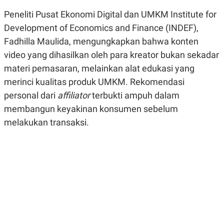
R
G
Peneliti Pusat Ekonomi Digital dan UMKM Institute for
S
I
O
O
Development of Economics and Finance (INDEF),
N
N
A
A
Fadhilla Maulida, mengungkapkan bahwa konten
L
L
video yang dihasilkan oleh para kreator bukan sekadar
F
I
materi pemasaran, melainkan alat edukasi yang
N
A
merinci kualitas produk UMKM. Rekomendasi
N
C
personal dari
affiliator
terbukti ampuh dalam
E
membangun keyakinan konsumen sebelum
Y
C
melakukan transaksi.
A
A
N
R
G
I
T
T
E
A
R
H
.
U
.
.
K
L
E
I
S
F