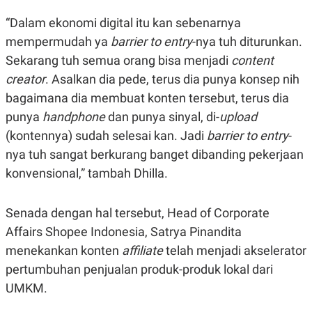
N
S
“Dalam ekonomi digital itu kan sebenarnya
E
E
W
R
mempermudah ya
barrier to entry
-nya tuh diturunkan.
S
E
S
M
Sekarang tuh semua orang bisa menjadi
content
E
O
creator
. Asalkan dia pede, terus dia punya konsep nih
T
N
U
I
bagaimana dia membuat konten tersebut, terus dia
P
A
punya
handphone
dan punya sinyal, di-
upload
A
K
D
I
(kontennya) sudah selesai kan. Jadi
barrier to entry
-
V
L
nya tuh sangat berkurang banget dibanding pekerjaan
A
S
konvensional,” tambah Dhilla.
K
O
R
P
Senada dengan hal tersebut, Head of Corporate
O
Affairs Shopee Indonesia, Satrya Pinandita
R
A
menekankan konten
affiliate
telah menjadi akselerator
S
I
pertumbuhan penjualan produk-produk lokal dari
K
N
UMKM.
I
A
L
T