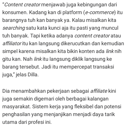
E
“
Content creator
menjawab juga kebingungan dari
R
konsumen. Kadang kan di platform (
e-commerce
) itu
F
B
O
U
barangnya tuh kan banyak ya. Kalau misalkan kita
K
S
U
I
searching
satu kata kunci aja itu pasti yang muncul
S
N
tuh banyak. Tapi ketika adanya
content creator
atau
E
S
affiliator
itu kan langsung dikerucutkan dan kemudian
S
I
simpel karena misalkan kita bikin konten ada
link
nih
N
gitu kan. Nah
link
itu langsung diklik langsung ke
S
I
barang tersebut. Jadi itu mempercepat transaksi
G
H
juga,” jelas Dilla.
T
S
B
T
E
Dia menambahkan pekerjaan sebagai
affiliate
kini
O
L
juga semakin digemari oleh berbagai kalangan
C
A
K
N
masyarakat. Sistem kerja yang fleksibel dan potensi
S
J
E
A
penghasilan yang menjanjikan menjadi daya tarik
T
O
utama dari profesi ini.
U
N
P