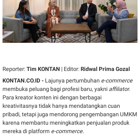
A
A
S
L
I
K
I
E
N
U
D
A
U
N
S
G
T
A
R
N
I
P
I
Reporter:
Tim KONTAN
| Editor:
Ridwal Prima Gozal
E
N
L
T
KONTAN.CO.ID -
Lajunya pertumbuhan
e-commerce
U
E
A
R
membuka peluang bagi profesi baru, yakni
affiliator.
N
N
G
A
Para kreator konten ini dengan berbagai
U
S
kreativitasnya tidak hanya mendatangkan cuan
S
I
A
O
pribadi, tetapi juga mendorong pengembangan UMKM
H
N
A
A
karena membantu meningkatkan penjualan produk
L
mereka di platform
e-commerce.
P
R
E
E