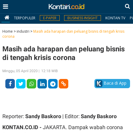
TERPOPULER
E-PAPER
BUSINESS INSIGHT
KONTAN TV
P
Home
>
industri
>
Masih ada harapan dan peluang bisnis di tengah krisis
corona
MY
Masih ada harapan dan peluang bisnis
KONTAN
di tengah krisis corona
Daftar
Minggu, 05 April 2020 | 12:18 WIB
Masuk
Baca di App
BERITA
I
N
N
A
Reporter:
Sandy Baskoro
| Editor:
Sandy Baskoro
V
S
E
I
KONTAN.CO.ID -
JAKARTA. Dampak wabah corona
S
O
T
N