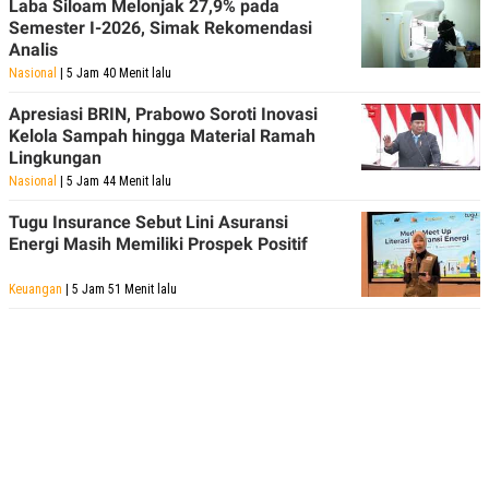
Laba Siloam Melonjak 27,9% pada
R
T
I
Semester I-2026, Simak Rekomendasi
S
Analis
I
Nasional
| 5 Jam 40 Menit lalu
N
G
Apresiasi BRIN, Prabowo Soroti Inovasi
K
Kelola Sampah hingga Material Ramah
G
Lingkungan
M
E
Nasional
| 5 Jam 44 Menit lalu
D
I
Tugu Insurance Sebut Lini Asuransi
A
Energi Masih Memiliki Prospek Positif
.
I
D
Keuangan
| 5 Jam 51 Menit lalu
SITEMAP
PROFILE
TERM
OF
USE
PEDOMAN
PEMBERITAAN
SIBER
PRIVACY