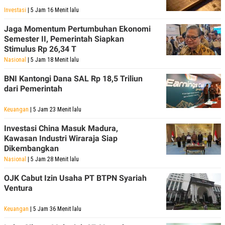
C
L
A
E
Investasi
| 5 Jam 16 Menit lalu
D
A
E
S
Jaga Momentum Pertumbuhan Ekonomi
M
E
Semester II, Pemerintah Siapkan
Y
.
Stimulus Rp 26,34 T
I
D
Nasional
| 5 Jam 18 Menit lalu
L
K
BNI Kantongi Dana SAL Rp 18,5 Triliun
A
I
N
N
dari Pemerintah
G
E
G
R
Keuangan
| 5 Jam 23 Menit lalu
A
J
N
A
A
E
Investasi China Masuk Madura,
N
M
Kawasan Industri Wiraraja Siap
C
I
Dikembangkan
E
T
T
E
Nasional
| 5 Jam 28 Menit lalu
A
N
K
OJK Cabut Izin Usaha PT BTPN Syariah
Ventura
E
A
P
D
A
V
Keuangan
| 5 Jam 36 Menit lalu
P
E
E
R