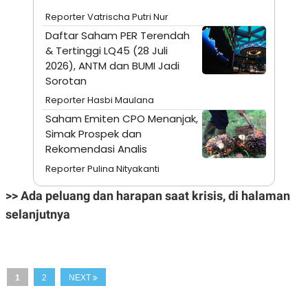
N
S
Reporter Vatrischa Putri Nur
E
E
Daftar Saham PER Terendah
W
R
S
E
& Tertinggi LQ45 (28 Juli
S
M
2026), ANTM dan BUMI Jadi
E
O
T
N
Sorotan
U
I
Reporter Hasbi Maulana
P
A
Saham Emiten CPO Menanjak,
A
K
D
I
Simak Prospek dan
V
L
Rekomendasi Analis
A
S
Reporter Pulina Nityakanti
K
O
>> Ada peluang dan harapan saat krisis, di halaman
R
P
selanjutnya
O
R
A
S
I
1
2
NEXT
K
N
I
A
L
T