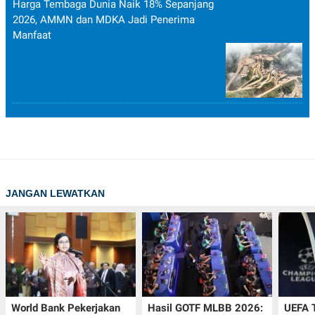
Harga Tembaga Dunia Naik 18% Sepanjang
2026, AMMN dan MDKA Jadi Penerima
Manfaat
JANGAN LEWATKAN
World Bank Pekerjakan
Hasil GOTF MLBB 2026:
UEFA 