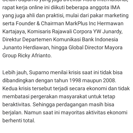
R
G
rapat kerja online ini diikuti beberapa anggota IMA
S
I
O
O
yang juga ahli dan praktisi, mulai dari pakar marketing
N
N
serta Founder & Chairman MarkPlus Inc Hermawan
A
A
L
L
Kartajaya, Komisaris Rajawali Corpora YW Junardy,
F
I
Direktur Departemen Komunikasi Bank Indonesia
N
A
Junanto Herdiawan, hingga Global Director Mayora
N
Group Ricky Afrianto.
C
E
Y
C
Lebih jauh, Suparno menilai krisis saat ini tidak bisa
A
A
N
R
dibandingkan dengan tahun 1998 maupun 2008.
G
I
T
T
Kedua krisis tersebut terjadi secara ekonomi dan tidak
E
A
membatasi pergerakan masyarakat untuk tetap
R
H
.
U
beraktivitas. Sehingga perdagangan masih bisa
.
.
berjalan. Namun saat ini mayoritas aktivitas ekonomi
K
L
berhenti total.
E
I
S
F