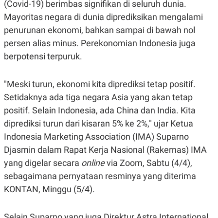
(Covid-19) berimbas signifikan di seluruh dunia.
A
A
S
L
Mayoritas negara di dunia diprediksikan mengalami
I
penurunan ekonomi, bahkan sampai di bawah nol
K
I
persen alias minus. Perekonomian Indonesia juga
E
N
U
D
berpotensi terpuruk.
A
U
N
S
G
T
A
R
"Meski turun, ekonomi kita diprediksi tetap positif.
N
I
Setidaknya ada tiga negara Asia yang akan tetap
P
I
positif. Selain Indonesia, ada China dan India. Kita
E
N
L
T
diprediksi turun dari kisaran 5% ke 2%," ujar Ketua
U
E
A
R
Indonesia Marketing Association (IMA) Suparno
N
N
Djasmin dalam Rapat Kerja Nasional (Rakernas) IMA
G
A
U
S
yang digelar secara
online
via Zoom, Sabtu (4/4),
S
I
A
O
sebagaimana pernyataan resminya yang diterima
H
N
KONTAN, Minggu (5/4).
A
A
L
P
R
Selain Suparno yang juga Direktur Astra International,
E
E