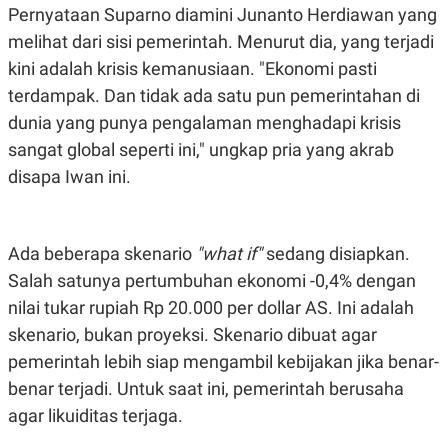
E
E
Pernyataan Suparno diamini Junanto Herdiawan yang
H
S
A
T
melihat dari sisi pemerintah. Menurut dia, yang terjadi
T
Y
A
L
kini adalah krisis kemanusiaan. "Ekonomi pasti
N
E
terdampak. Dan tidak ada satu pun pemerintahan di
E
A
dunia yang punya pengalaman menghadapi krisis
N
N
G
A
sangat global seperti ini," ungkap pria yang akrab
L
L
I
I
disapa Iwan ini.
S
S
H
I
S
E
K
Ada beberapa skenario
"what if"
sedang disiapkan.
X
O
E
L
Salah satunya pertumbuhan ekonomi -0,4% dengan
C
O
nilai tukar rupiah Rp 20.000 per dollar AS. Ini adalah
U
M
T
skenario, bukan proyeksi. Skenario dibuat agar
I
V
pemerintah lebih siap mengambil kebijakan jika benar-
E
benar terjadi. Untuk saat ini, pemerintah berusaha
C
O
agar likuiditas terjaga.
R
N