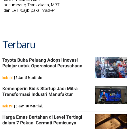
S
A
penumpang Transjakarta, MRT
A
G
dan LRT wajib pakai masker
T
E
D
S
A
T
A
K
L
Terbaru
O
I
N
P
T
S
A
U
N
S
Toyota Buka Peluang Adopsi Inovasi
T
Pelajar untuk Operasional Perusahaan
V
Industri
| 5 Jam 5 Menit lalu
JARINGAN
Kemenperin Bidik Startup Jadi Mitra
Transformasi Industri Manufaktur
K
P
O
R
Industri
| 5 Jam 10 Menit lalu
N
E
T
S
A
S
Harga Emas Bertahan di Level Tertingi
N
R
dalam 7 Pekan, Cermati Pemicunya
A
E