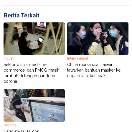
A
I
S
V
K
E
Berita Terkait
E
M
E
N
T
E
R
I
A
N
Industri
Internasional
Sektor bisnis medis, e-
China murka usai Taiwan
L
commerce, dan FMCG masih
tawarkan bantuan masker ke
E
S
tumbuh di tengah pandemi
negara lain, kenapa?
T
corona
A
R
I
KANAL
P
I
Regional
U
M
Catat, mulai 12 April,