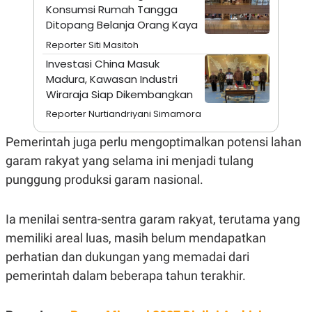
A
I
Konsumsi Rumah Tangga
S
V
Ditopang Belanja Orang Kaya
K
E
E
Reporter Siti Masitoh
M
E
Investasi China Masuk
N
Madura, Kawasan Industri
T
Wiraraja Siap Dikembangkan
E
R
Reporter Nurtiandriyani Simamora
I
A
N
Pemerintah juga perlu mengoptimalkan potensi lahan
L
garam rakyat yang selama ini menjadi tulang
E
punggung produksi garam nasional.
S
T
A
R
Ia menilai sentra-sentra garam rakyat, terutama yang
I
memiliki areal luas, masih belum mendapatkan
perhatian dan dukungan yang memadai dari
KANAL
pemerintah dalam beberapa tahun terakhir.
P
I
U
M