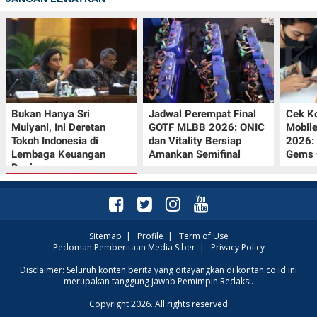
Bukan Hanya Sri
Jadwal Perempat Final
Cek K
Mulyani, Ini Deretan
GOTF MLBB 2026: ONIC
Mobil
Tokoh Indonesia di
dan Vitality Bersiap
2026:
Lembaga Keuangan
Amankan Semifinal
Gems G
Dunia
Sitemap
|
Profile
|
Term of Use
Pedoman Pemberitaan Media Siber
|
Privacy Policy
Promo JSM Superindo
Disclaimer: Seluruh konten berita yang ditayangkan di kontan.co.id ini
merupakan tanggung jawab Pemimpin Redaksi.
7–9 Agustus 2026,
Minyak Goreng
Copyright 2026. All rights reserved
Rp37.900 hingga Buah