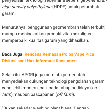
penyediaan teknologi sederhana seperti
geomembran
C
L
A
E
high-density polyethylene
(HDPE) untuk petambak
D
A
garam.
E
S
M
E
Y
.
I
Menurutnya, penggunaan geomembran telah terbukti
D
mampu meningkatkan produktivitas sekaligus
L
K
A
I
memperbaiki kualitas garam yang dihasilkan.
N
N
G
E
G
R
Baca Juga:
Rencana Kemasan Polos Vape Picu
A
J
N
A
Diskusi soal Hak Informasi Konsumen
A
E
N
M
C
I
E
T
Selain itu, APGRI juga meminta pemerintah
T
E
menyediakan dukungan teknologi pengolahan garam
A
N
K
yang lebih modern, baik pada tahap budidaya (
on
E
A
farm
) maupun pascapanen (
off farm
).
P
D
A
V
P
E
E
R
"Bukan sekadar washing plant biasa. Dengan