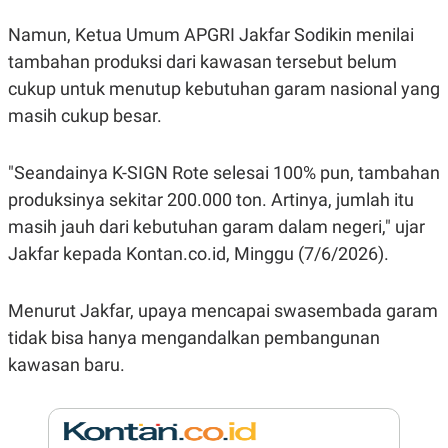
E
R
Namun, Ketua Umum APGRI Jakfar Sodikin menilai
F
B
tambahan produksi dari kawasan tersebut belum
O
U
K
S
cukup untuk menutup kebutuhan garam nasional yang
U
I
S
N
masih cukup besar.
E
S
S
"Seandainya K-SIGN Rote selesai 100% pun, tambahan
I
N
produksinya sekitar 200.000 ton. Artinya, jumlah itu
S
I
masih jauh dari kebutuhan garam dalam negeri," ujar
G
Jakfar kepada Kontan.co.id, Minggu (7/6/2026).
H
T
S
B
Menurut Jakfar, upaya mencapai swasembada garam
T
E
O
L
tidak bisa hanya mengandalkan pembangunan
C
A
K
N
kawasan baru.
S
J
E
A
T
O
U
N
P