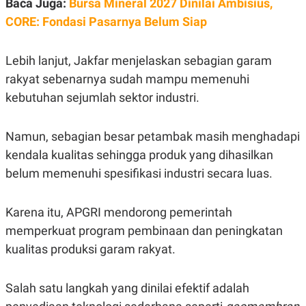
Baca Juga:
Bursa Mineral 2027 Dinilai Ambisius,
S
A
A
G
CORE: Fondasi Pasarnya Belum Siap
T
E
D
S
A
T
Lebih lanjut, Jakfar menjelaskan sebagian garam
A
rakyat sebenarnya sudah mampu memenuhi
K
L
kebutuhan sejumlah sektor industri.
O
I
N
P
T
S
A
U
Namun, sebagian besar petambak masih menghadapi
N
S
T
kendala kualitas sehingga produk yang dihasilkan
V
belum memenuhi spesifikasi industri secara luas.
JARINGAN
Karena itu, APGRI mendorong pemerintah
memperkuat program pembinaan dan peningkatan
K
P
O
R
kualitas produksi garam rakyat.
N
E
T
S
A
S
Salah satu langkah yang dinilai efektif adalah
N
R
A
E