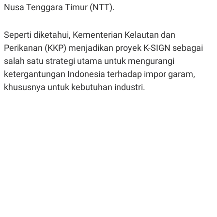
R
G
Nusa Tenggara Timur (NTT).
S
I
O
O
N
N
Seperti diketahui, Kementerian Kelautan dan
A
A
L
L
Perikanan (KKP) menjadikan proyek K-SIGN sebagai
F
salah satu strategi utama untuk mengurangi
I
N
ketergantungan Indonesia terhadap impor garam,
A
N
khususnya untuk kebutuhan industri.
C
E
Y
C
A
A
N
R
G
I
T
T
E
A
R
H
.
U
.
.
K
L
E
I
S
F