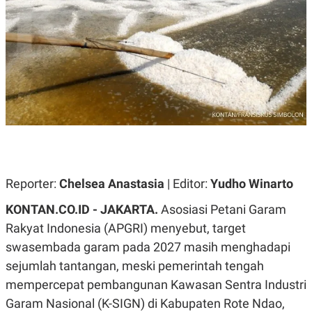
A
A
S
L
I
K
I
E
N
U
D
A
U
N
S
G
T
A
R
N
I
P
I
E
N
L
T
U
E
Reporter:
Chelsea Anastasia
| Editor:
Yudho Winarto
A
R
N
N
KONTAN.CO.ID - JAKARTA.
Asosiasi Petani Garam
G
A
U
S
Rakyat Indonesia (APGRI) menyebut, target
S
I
swasembada garam pada 2027 masih menghadapi
A
O
H
N
sejumlah tantangan, meski pemerintah tengah
A
A
L
mempercepat pembangunan Kawasan Sentra Industri
P
R
Garam Nasional (K-SIGN) di Kabupaten Rote Ndao,
E
E