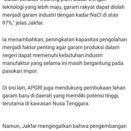
R
T
teknologi yang lebih maju, garam rakyat dapat diolah
I
S
menjadi garam industri dengan kadar NaCl di atas
I
N
97%," jelas Jakfar.
G
K
G
Ia menambahkan, peningkatan kapasitas pengolahan
M
menjadi faktor penting agar garam produksi dalam
E
D
negeri dapat memenuhi kebutuhan industri
I
A
manufaktur yang selama ini masih bergantung pada
.
pasokan impor.
I
D
Di sisi lain, APGRI juga mendukung pembukaan lahan
garam baru di daerah yang memiliki potensi tinggi,
SITEMAP
PROFILE
TERM
OF
terutama di kawasan Nusa Tenggara.
USE
PEDOMAN
PEMBERITAAN
SIBER
Namun, Jakfar mengingatkan bahwa pengembangan
PRIVACY