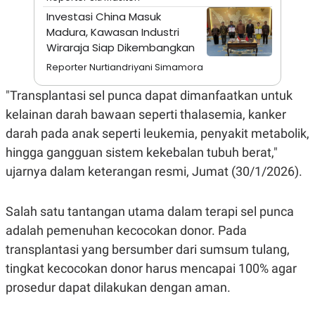
A
I
Investasi China Masuk
S
V
K
E
Madura, Kawasan Industri
E
Wiraraja Siap Dikembangkan
M
E
Reporter Nurtiandriyani Simamora
N
T
"Transplantasi sel punca dapat dimanfaatkan untuk
E
R
kelainan darah bawaan seperti thalasemia, kanker
I
A
darah pada anak seperti leukemia, penyakit metabolik,
N
hingga gangguan sistem kekebalan tubuh berat,"
L
E
ujarnya dalam keterangan resmi, Jumat (30/1/2026).
S
T
A
Salah satu tantangan utama dalam terapi sel punca
R
I
adalah pemenuhan kecocokan donor. Pada
transplantasi yang bersumber dari sumsum tulang,
KANAL
tingkat kecocokan donor harus mencapai 100% agar
prosedur dapat dilakukan dengan aman.
P
I
U
M