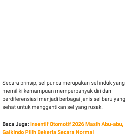
E
E
H
S
A
T
T
Y
A
L
N
E
E
A
N
N
G
A
L
L
I
I
S
S
H
I
S
E
K
X
O
Secara prinsip, sel punca merupakan sel induk yang
E
L
C
O
memiliki kemampuan memperbanyak diri dan
U
M
T
berdiferensiasi menjadi berbagai jenis sel baru yang
I
sehat untuk menggantikan sel yang rusak.
V
E
C
O
Baca Juga:
Insentif Otomotif 2026 Masih Abu-abu,
R
N
Gaikindo Pilih Bekerja Secara Normal