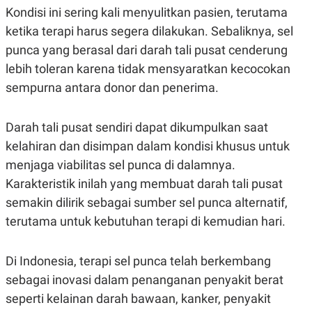
S
A
Kondisi ini sering kali menyulitkan pasien, terutama
A
G
T
E
ketika terapi harus segera dilakukan. Sebaliknya, sel
D
S
punca yang berasal dari darah tali pusat cenderung
A
T
lebih toleran karena tidak mensyaratkan kecocokan
A
sempurna antara donor dan penerima.
K
L
O
I
N
P
T
S
Darah tali pusat sendiri dapat dikumpulkan saat
A
U
kelahiran dan disimpan dalam kondisi khusus untuk
N
S
T
menjaga viabilitas sel punca di dalamnya.
V
Karakteristik inilah yang membuat darah tali pusat
semakin dilirik sebagai sumber sel punca alternatif,
JARINGAN
terutama untuk kebutuhan terapi di kemudian hari.
K
P
O
R
Di Indonesia, terapi sel punca telah berkembang
N
E
T
S
sebagai inovasi dalam penanganan penyakit berat
A
S
N
R
seperti kelainan darah bawaan, kanker, penyakit
A
E