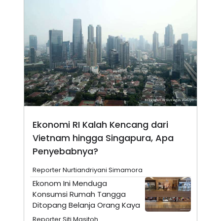
N
S
E
E
W
R
S
E
S
M
E
O
T
N
U
I
P
A
A
K
D
I
V
L
A
S
Ekonomi RI Kalah Kencang dari
K
O
Vietnam hingga Singapura, Apa
R
P
Penyebabnya?
O
R
Reporter Nurtiandriyani Simamora
A
S
Ekonom Ini Menduga
I
Konsumsi Rumah Tangga
K
N
Ditopang Belanja Orang Kaya
I
A
L
T
Reporter Siti Masitoh