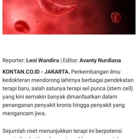
A
A
S
L
I
K
I
E
N
U
D
A
U
N
S
G
T
A
R
N
I
Reporter:
Leni Wandira
| Editor:
Avanty Nurdiana
P
I
E
N
KONTAN.CO.ID - JAKARTA.
Perkembangan ilmu
L
T
kedokteran mendorong lahirnya berbagai pendekatan
U
E
A
R
terapi baru, salah satunya terapi sel punca (
stem cell
)
N
N
G
A
yang kini semakin banyak dimanfaatkan dalam
U
S
penanganan penyakit kronis hingga penyakit yang
S
I
A
O
mengancam jiwa.
H
N
A
A
L
Sejumlah riset menunjukkan terapi ini berpotensi
P
R
E
E