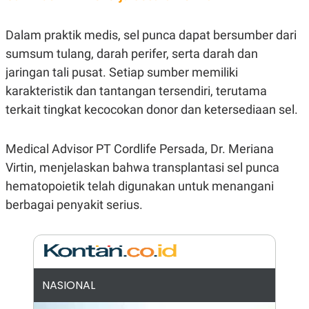
E
R
F
B
Dalam praktik medis, sel punca dapat bersumber dari
O
U
sumsum tulang, darah perifer, serta darah dan
K
S
U
I
jaringan tali pusat. Setiap sumber memiliki
S
N
E
karakteristik dan tantangan tersendiri, terutama
S
terkait tingkat kecocokan donor dan ketersediaan sel.
S
I
N
S
Medical Advisor PT Cordlife Persada, Dr. Meriana
I
G
Virtin, menjelaskan bahwa transplantasi sel punca
H
hematopoietik telah digunakan untuk menangani
T
berbagai penyakit serius.
S
B
T
E
O
L
C
A
K
N
S
J
E
A
T
O
NASIONAL
U
N
P