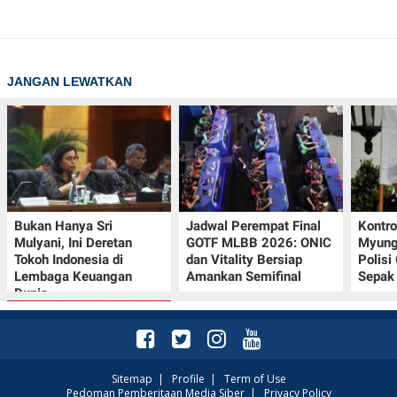
JANGAN LEWATKAN
Bukan Hanya Sri
Jadwal Perempat Final
Kontr
Mulyani, Ini Deretan
GOTF MLBB 2026: ONIC
Myung-
Tokoh Indonesia di
dan Vitality Bersiap
Polisi
Lembaga Keuangan
Amankan Semifinal
Sepak 
Dunia
Sitemap
|
Profile
|
Term of Use
Pedoman Pemberitaan Media Siber
|
Privacy Policy