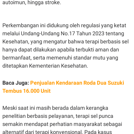
C
L
autoimun, hingga stroke.
A
E
D
A
E
S
M
E
Perkembangan ini didukung oleh regulasi yang ketat
Y
.
I
melalui Undang-Undang No.17 Tahun 2023 tentang
D
Kesehatan, yang mengatur bahwa terapi berbasis sel
L
K
A
I
hanya dapat dilakukan apabila terbukti aman dan
N
N
bermanfaat, serta memenuhi standar mutu yang
G
E
G
R
ditetapkan Kementerian Kesehatan.
A
J
N
A
A
E
N
M
Baca Juga:
Penjualan Kendaraan Roda Dua Suzuki
C
I
Tembus 16.000 Unit
E
T
T
E
A
N
K
Meski saat ini masih berada dalam kerangka
E
A
penelitian berbasis pelayanan, terapi sel punca
P
D
A
V
semakin mendapat perhatian masyarakat sebagai
P
E
alternatif dari terapi konvensional. Pada kasus
E
R