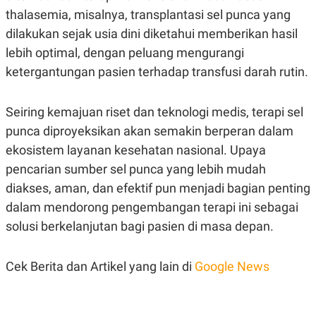
R
T
thalasemia, misalnya, transplantasi sel punca yang
I
S
dilakukan sejak usia dini diketahui memberikan hasil
I
lebih optimal, dengan peluang mengurangi
N
G
ketergantungan pasien terhadap transfusi darah rutin.
K
G
M
Seiring kemajuan riset dan teknologi medis, terapi sel
E
D
punca diproyeksikan akan semakin berperan dalam
I
ekosistem layanan kesehatan nasional. Upaya
A
.
pencarian sumber sel punca yang lebih mudah
I
D
diakses, aman, dan efektif pun menjadi bagian penting
dalam mendorong pengembangan terapi ini sebagai
solusi berkelanjutan bagi pasien di masa depan.
SITEMAP
PROFILE
TERM
OF
USE
Cek Berita dan Artikel yang lain di
Google News
PEDOMAN
PEMBERITAAN
SIBER
PRIVACY