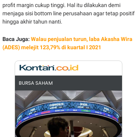
E
profit margin cukup tinggi. Hal itu dilakukan demi
R
menjaga sisi bottom line perusahaan agar tetap positif
F
B
O
U
hingga akhir tahun nanti.
K
S
U
I
S
N
Baca Juga:
Walau penjualan turun, laba Akasha Wira
E
S
(ADES) melejit 123,79% di kuartal I 2021
S
I
N
S
I
G
H
BURSA SAHAM
T
S
B
T
E
O
L
C
A
K
N
S
J
E
A
T
O
U
N
P