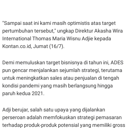
E
E
H
S
A
T
T
Y
A
L
"Sampai saat ini kami masih optimistis atas target
N
E
pertumbuhan tersebut," ungkap Direktur Akasha Wira
E
A
N
N
International Thomas Maria Wisnu Adjie kepada
G
A
L
L
Kontan.co.id, Jumat (16/7).
I
I
S
S
H
I
Demi memuluskan target bisnisnya di tahun ini, ADES
S
pun gencar menjalankan sejumlah strategi, terutama
E
K
X
O
untuk meningkatkan sales atau penjualan di tengah
E
L
C
O
kondisi pandemi yang masih berlangsung hingga
U
M
paruh kedua 2021.
T
I
V
E
Adji berujar, salah satu upaya yang dijalankan
C
O
perseroan adalah memfokuskan strategi pemasaran
R
terhadap produk-produk potensial yang memiliki gross
N