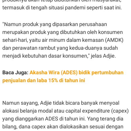
R
T
termasuk di tengah situasi pandemi seperti saat ini.
I
S
I
N
"Namun produk yang dipasarkan perusahaan
G
merupakan produk yang dibutuhkan oleh konsumen
K
G
sehari-hari, yaitu air minum dalam kemasan (AMDK)
M
dan perawatan rambut yang kedua-duanya sudah
E
D
menjadi kebutuhan dasar konsumen," jelas Adjie.
I
A
.
I
Baca Juga:
Akasha Wira (ADES) bidik pertumbuhan
D
penjualan dan laba 15% di tahun ini
SITEMAP
PROFILE
TERM
OF
Namun sayang, Adjie tidak bicara banyak menyoal
USE
alokasi belanja modal atau capital expenditure (capex)
PEDOMAN
yang dianggarkan ADES di tahun ini. Yang terang dia
PEMBERITAAN
SIBER
bilang, dana capex akan dialokasikan sesuai dengan
PRIVACY