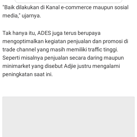
A
I
"Baik dilakukan di Kanal e-commerce maupun sosial
S
V
K
E
media," ujarnya.
E
M
E
N
Tak hanya itu, ADES juga terus berupaya
T
mengoptimalkan kegiatan penjualan dan promosi di
E
R
trade channel yang masih memiliki traffic tinggi.
I
A
Seperti misalnya penjualan secara daring maupun
N
minimarket yang disebut Adjie justru mengalami
L
E
peningkatan saat ini.
S
T
A
R
I
KANAL
P
I
U
M