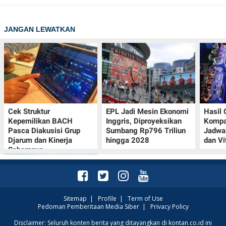
JANGAN LEWATKAN
Cek Struktur
EPL Jadi Mesin Ekonomi
Hasil
Kepemilikan BACH
Inggris, Diproyeksikan
Kompa
Pasca Diakusisi Grup
Sumbang Rp796 Triliun
Jadwa
Djarum dan Kinerja
hingga 2028
dan Vi
Sahamnya
Sitemap
|
Profile
|
Term of Use
Pedoman Pemberitaan Media Siber
|
Privacy Policy
Intip Prakiraan Cuaca
Disclaimer: Seluruh konten berita yang ditayangkan di kontan.co.id ini