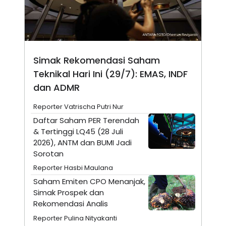
N
S
E
E
W
R
S
E
S
M
E
O
T
N
Simak Rekomendasi Saham
U
I
Teknikal Hari Ini (29/7): EMAS, INDF
P
A
dan ADMR
A
K
D
I
V
L
Reporter Vatrischa Putri Nur
A
Daftar Saham PER Terendah
S
K
& Tertinggi LQ45 (28 Juli
O
2026), ANTM dan BUMI Jadi
R
P
Sorotan
O
Reporter Hasbi Maulana
R
A
Saham Emiten CPO Menanjak,
S
Simak Prospek dan
I
Rekomendasi Analis
K
N
I
A
Reporter Pulina Nityakanti
L
T