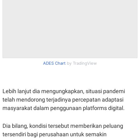
S
A
A
G
T
E
D
S
A
T
A
K
L
O
I
N
P
T
S
A
U
ADES Chart
by TradingView
N
S
T
V
Lebih lanjut dia mengungkapkan, situasi pandemi
JARINGAN
telah mendorong terjadinya percepatan adaptasi
K
P
masyarakat dalam penggunaan platforms digital.
O
R
N
E
T
S
Dia bilang, kondisi tersebut memberikan peluang
A
S
N
R
tersendiri bagi perusahaan untuk semakin
A
E