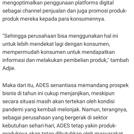
C
L
mengoptimalkan penggunaan platforms digital
A
E
sebagai channel penjualan dan juga promosi produk-
D
A
E
S
produk mereka kepada para konsumennya.
M
E
Y
.
I
D
"Sehingga perusahaan bisa menggunakan hal ini
L
K
untuk lebih mendekat lagi dengan konsumen,
A
I
mempermudah konsumen untuk mendapatkan
N
N
G
E
informasi dan melakukan pembelian produk," tambah
G
R
A
J
Adjie.
N
A
A
E
N
M
Maka dari itu, ADES senantiasa memandang prospek
C
I
E
T
bisnis di tahun ini cukup menjanjikan, meskipun
T
E
A
N
secara situasi masih akan tertekan oleh kondisi
K
pandemi yang kembali melonjak. Namun, terangnya,
E
A
sebagai perusahaan yang bergerak di sektor
P
D
A
V
kebutuhan sehari-hari, ADES tetap yakin produk-
P
E
E
R
produknya akan tetap dibutuhkan oleh masyarakat,