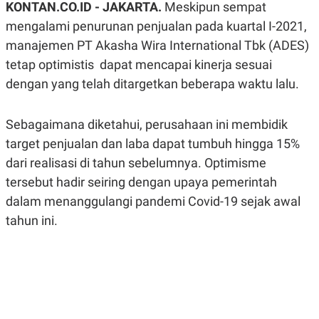
KONTAN.CO.ID -
JAKARTA.
Meskipun sempat
A
A
S
L
mengalami penurunan penjualan pada kuartal I-2021,
I
manajemen PT Akasha Wira International Tbk (ADES)
K
I
tetap optimistis dapat mencapai kinerja sesuai
E
N
U
D
dengan yang telah ditargetkan beberapa waktu lalu.
A
U
N
S
G
T
A
R
Sebagaimana diketahui, perusahaan ini membidik
N
I
target penjualan dan laba dapat tumbuh hingga 15%
P
I
dari realisasi di tahun sebelumnya. Optimisme
E
N
L
T
tersebut hadir seiring dengan upaya pemerintah
U
E
A
R
dalam menanggulangi pandemi Covid-19 sejak awal
N
N
G
A
tahun ini.
U
S
S
I
A
O
H
N
A
A
L
P
R
E
E