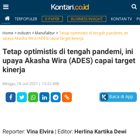
TERPOPULER
E-PAPER
BUSINESS INSIGHT
KONTAN TV
P
Home
>
industri
>
Manufaktur
>
Tetap optimistis di tengah pandemi, ini
upaya Akasha Wira (ADES) capai target kinerja
MY
Tetap optimistis di tengah pandemi, ini
KONTAN
upaya Akasha Wira (ADES) capai target
Daftar
kinerja
Masuk
Minggu, 18 Juli 2021 | 13:22 WIB
Baca di App
BERITA
I
N
N
A
V
S
E
I
Reporter:
Vina Elvira
| Editor:
Herlina Kartika Dewi
S
O
T
N