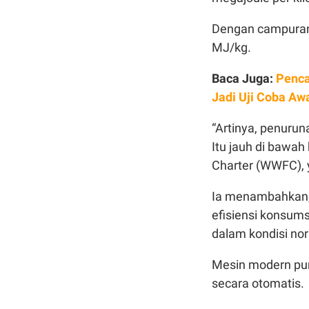
Dengan campuran 
MJ/kg.
Baca Juga:
Penca
Jadi Uji Coba Aw
“Artinya, penurun
Itu jauh di bawah
Charter (WWFC), 
Ia menambahkan, 
efisiensi konsums
dalam kondisi no
Mesin modern pu
secara otomatis.