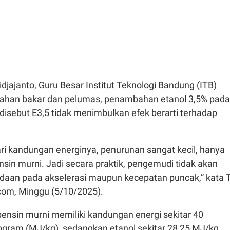
djajanto, Guru Besar Institut Teknologi Bandung (ITB)
bahan bakar dan pelumas, penambahan etanol 3,5% pada
disebut E3,5 tidak menimbulkan efek berarti terhadap
ari kandungan energinya, penurunan sangat kecil, hanya
ensin murni. Jadi secara praktik, pengemudi tidak akan
aan pada akselerasi maupun kecepatan puncak,” kata T
om, Minggu (5/10/2025).
bensin murni memiliki kandungan energi sekitar 40
logram (MJ/kg), sedangkan etanol sekitar 28,25 MJ/kg.