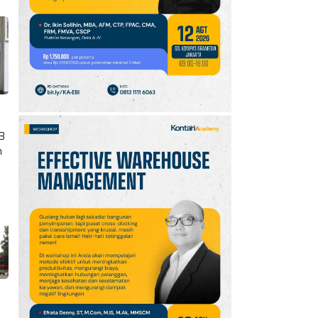
2026: Aktif Dukung
Swasembada Pangan
Nasional
TB
n