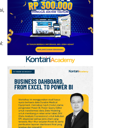
6
Jadwal Persija vs Arema
i,
FC Perebutan Juara 3
Piala Presiden 2026,
Kick-off Sore Ini
7
Intip Prakiraan Cuaca
l:
Sumsel Kamis (6/8):
Hujan Ringan
Mendominasi, Siapkan
Payung!
8
Simak Prakiraan Cuaca
Jawa Barat Kamis (6/8):
Waspada Hujan Ringan
di 3 Wilayah
9
Tema dan Logo Hari
Pramuka Ke-65 Tahun