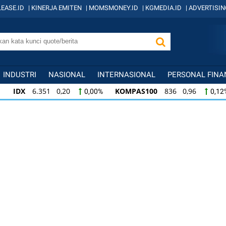
EASE.ID
|
KINERJA EMITEN
|
MOMSMONEY.ID
|
KGMEDIA.ID
|
ADVERTISIN
INDUSTRI
NASIONAL
INTERNASIONAL
PERSONAL FINA
IDX
6.351 0,20
KOMPAS100
836 0,96
0,00%
0,12
KOMPAS100
836 0,96
LQ45
634 -0,07
0,12%
-0,0
LQ45
634 -0,07
ISSI
219 -0,38
ID
-0,01%
-0,17%