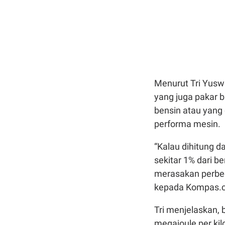
Menurut Tri Yuswi
yang juga pakar 
bensin atau yang 
performa mesin.
“Kalau dihitung d
sekitar 1% dari b
merasakan perbed
kepada Kompas.c
Tri menjelaskan, 
megajoule per ki