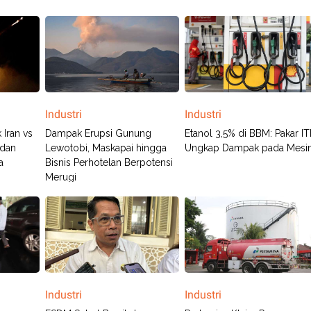
Industri
Industri
 Iran vs
Dampak Erupsi Gunung
Etanol 3,5% di BBM: Pakar I
 dan
Lewotobi, Maskapai hingga
Ungkap Dampak pada Mesi
a
Bisnis Perhotelan Berpotensi
Merugi
Industri
Industri