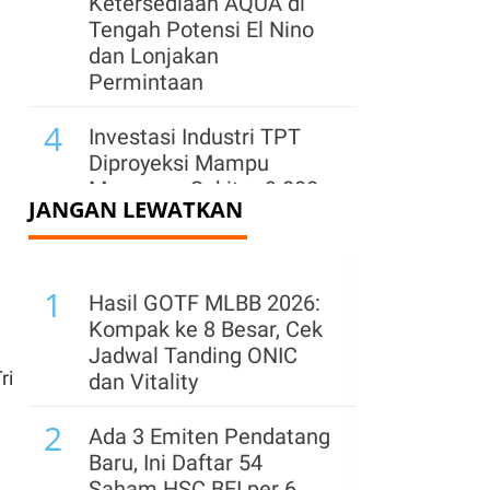
Ketersediaan AQUA di
Tengah Potensi El Nino
dan Lonjakan
Permintaan
4
Investasi Industri TPT
Diproyeksi Mampu
Menyerap Sekitar 9.800
JANGAN LEWATKAN
Tenaga Kerja
5
WIKA Kebut
1
Pembangunan Tol
Hasil GOTF MLBB 2026:
Jakarta-Cikampek II
Kompak ke 8 Besar, Cek
Selatan Paket 2A,
Jadwal Tanding ONIC
Progres Sudah 85,20%
ri
dan Vitality
6
2
Perkuat Pasar di Jawa
Ada 3 Emiten Pendatang
Barat, Semen Indonesia
Baru, Ini Daftar 54
(SMGR) Hadirkan Lagi
Saham HSC BEI per 6