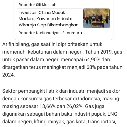
Reporter Siti Masitoh
N
S
E
E
Investasi China Masuk
W
R
Madura, Kawasan Industri
S
E
S
M
Wiraraja Siap Dikembangkan
E
O
T
N
Reporter Nurtiandriyani Simamora
U
I
P
A
Arifin bilang, gas saat ini diprioritaskan untuk
A
K
memenuhi kebutuhan dalam negeri. Tahun 2019, gas
D
I
V
L
untuk pasar dalam negeri mencapai 64,90% dan
A
ditargetkan terus meningkat menjadi 68% pada tahun
S
K
2024.
O
R
P
O
Sektor pembangkit listrik dan industri menjadi sektor
R
dengan konsumsi gas terbesar di Indonesia, masing-
A
S
masing sebesar 13,66% dan 26,02%. Gas juga
I
digunakan sebagai bahan baku industri pupuk, LNG
K
N
I
A
dalam negeri, lifting minyak, gas kota, transportasi,
L
T