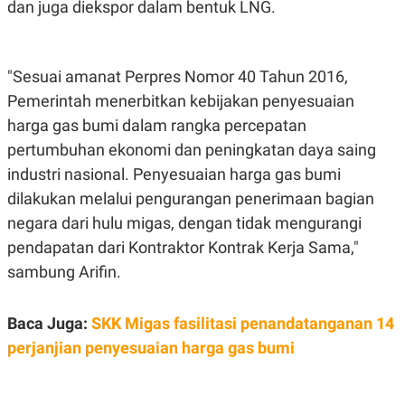
dan juga diekspor dalam bentuk LNG.
A
I
S
V
K
E
E
M
"Sesuai amanat Perpres Nomor 40 Tahun 2016,
E
N
Pemerintah menerbitkan kebijakan penyesuaian
T
E
harga gas bumi dalam rangka percepatan
R
pertumbuhan ekonomi dan peningkatan daya saing
I
A
industri nasional. Penyesuaian harga gas bumi
N
dilakukan melalui pengurangan penerimaan bagian
L
E
negara dari hulu migas, dengan tidak mengurangi
S
pendapatan dari Kontraktor Kontrak Kerja Sama,"
T
A
sambung Arifin.
R
I
Baca Juga:
SKK Migas fasilitasi penandatanganan 14
KANAL
perjanjian penyesuaian harga gas bumi
P
I
U
M