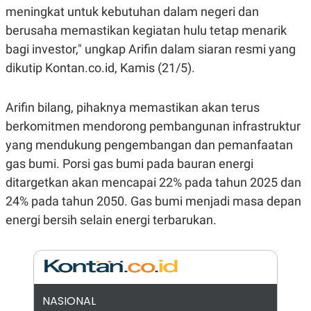
E
E
meningkat untuk kebutuhan dalam negeri dan
H
S
A
T
berusaha memastikan kegiatan hulu tetap menarik
T
Y
A
L
bagi investor," ungkap Arifin dalam siaran resmi yang
N
E
dikutip Kontan.co.id, Kamis (21/5).
E
A
N
N
G
A
Arifin bilang, pihaknya memastikan akan terus
L
L
I
I
berkomitmen mendorong pembangunan infrastruktur
S
S
H
I
yang mendukung pengembangan dan pemanfaatan
S
gas bumi. Porsi gas bumi pada bauran energi
E
K
ditargetkan akan mencapai 22% pada tahun 2025 dan
X
O
E
L
24% pada tahun 2050. Gas bumi menjadi masa depan
C
O
U
M
energi bersih selain energi terbarukan.
T
I
V
E
C
O
R
NASIONAL
N