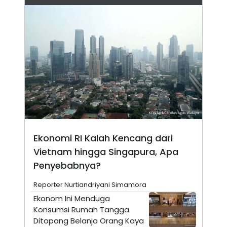
E
R
F
B
O
U
K
S
U
I
S
N
E
S
S
I
N
S
I
G
H
Ekonomi RI Kalah Kencang dari
T
Vietnam hingga Singapura, Apa
S
B
T
E
Penyebabnya?
O
L
C
A
K
N
Reporter Nurtiandriyani Simamora
S
J
Ekonom Ini Menduga
E
A
T
O
Konsumsi Rumah Tangga
U
N
Ditopang Belanja Orang Kaya
P