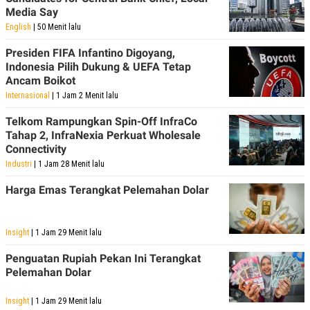
C
L
Media Say
A
E
D
A
English
| 50 Menit lalu
E
S
M
E
Presiden FIFA Infantino Digoyang,
Y
.
Indonesia Pilih Dukung & UEFA Tetap
I
Ancam Boikot
D
Internasional
| 1 Jam 2 Menit lalu
L
K
A
I
Telkom Rampungkan Spin-Off InfraCo
N
N
G
E
Tahap 2, InfraNexia Perkuat Wholesale
G
R
Connectivity
A
J
Industri
| 1 Jam 28 Menit lalu
N
A
A
E
N
M
Harga Emas Terangkat Pelemahan Dolar
C
I
E
T
T
E
A
N
Insight
| 1 Jam 29 Menit lalu
K
Penguatan Rupiah Pekan Ini Terangkat
E
A
Pelemahan Dolar
P
D
A
V
P
E
Insight
| 1 Jam 29 Menit lalu
E
R