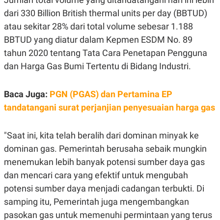
R
G
dari 330 Billion British thermal units per day (BBTUD)
S
I
O
O
atau sekitar 28% dari total volume sebesar 1.188
N
N
A
A
BBTUD yang diatur dalam Kepmen ESDM No. 89
L
L
tahun 2020 tentang Tata Cara Penetapan Pengguna
F
I
dan Harga Gas Bumi Tertentu di Bidang Industri.
N
A
N
C
Baca Juga:
PGN (PGAS) dan Pertamina EP
E
tandatangani surat perjanjian penyesuaian harga gas
Y
C
A
A
N
R
"Saat ini, kita telah beralih dari dominan minyak ke
G
I
T
T
dominan gas. Pemerintah berusaha sebaik mungkin
E
A
R
H
menemukan lebih banyak potensi sumber daya gas
.
U
dan mencari cara yang efektif untuk mengubah
.
.
potensi sumber daya menjadi cadangan terbukti. Di
K
L
samping itu, Pemerintah juga mengembangkan
E
I
S
F
pasokan gas untuk memenuhi permintaan yang terus