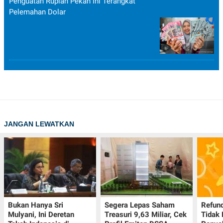
Penguatan Rupiah Pekan Ini Terangkat
Pelemahan Dolar
JANGAN LEWATKAN
Bukan Hanya Sri
Segera Lepas Saham
Refund
Mulyani, Ini Deretan
Treasuri 9,63 Miliar, Cek
Tidak 