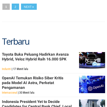
S
A
A
G
1
2
NEXT
T
E
D
S
A
T
A
K
L
O
I
Terbaru
N
P
T
S
A
U
N
S
T
Toyota Buka Peluang Hadirkan Avanza
V
Hybrid, Veloz Hybrid Raih 16.000 SPK
Industri
| 17 Menit lalu
JARINGAN
OpenAI Temukan Risiko Siber Kritis
K
P
pada Model AI Astra, Perketat
O
R
Pengamanan
N
E
T
S
Internasional
| 30 Menit lalu
A
S
N
R
Indonesia President Yet to Decide
A
E
Candidates for Central Bank Chief, Local