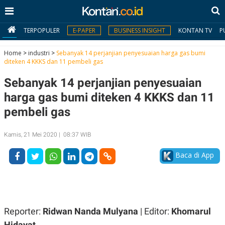
TERPOPULER
E-PAPER
BUSINESS INSIGHT
KONTAN TV
P
Home
>
industri
>
Sebanyak 14 perjanjian penyesuaian harga gas bumi
diteken 4 KKKS dan 11 pembeli gas
MY
Sebanyak 14 perjanjian penyesuaian
KONTAN
harga gas bumi diteken 4 KKKS dan 11
Daftar
pembeli gas
Masuk
Kamis, 21 Mei 2020 | 08:37 WIB
Baca di App
BERITA
I
N
N
A
V
S
E
I
Reporter:
Ridwan Nanda Mulyana
| Editor:
Khomarul
S
O
Hidayat
T
N