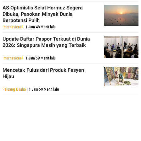
R
T
AS Optimistis Selat Hormuz Segera
I
S
Dibuka, Pasokan Minyak Dunia
I
Berpotensi Pulih
N
Internasional
| 1 Jam 48 Menit lalu
G
K
Update Daftar Paspor Terkuat di Dunia
G
2026: Singapura Masih yang Terbaik
M
E
D
Internasional
| 1 Jam 59 Menit lalu
I
A
Mencetak Fulus dari Produk Fesyen
.
Hijau
I
D
Peluang Usaha
| 1 Jam 59 Menit lalu
SITEMAP
PROFILE
TERM
OF
USE
PEDOMAN
PEMBERITAAN
SIBER
PRIVACY