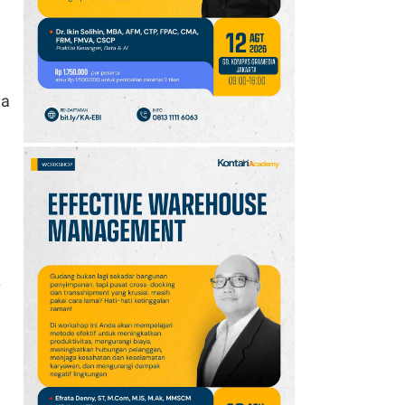
10
Intip Prakiraan Cuaca
Sumsel Kamis (6/8):
Hujan Ringan
Mendominasi, Siapkan
ia
Payung!
.