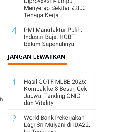
Diproyeksi Mampu
Menyerap Sekitar 9.800
Tenaga Kerja
4
PMI Manufaktur Pulih,
Industri Baja: HGBT
Belum Sepenuhnya
Ringankan Beban
JANGAN LEWATKAN
Produksi
5
Danone Jaga
1
Ketersediaan AQUA di
Hasil GOTF MLBB 2026:
Tengah Potensi El Nino
Kompak ke 8 Besar, Cek
dan Lonjakan
Jadwal Tanding ONIC
ah
Permintaan
dan Vitality
6
2
i
Perkuat Pasar di Jawa
World Bank Pekerjakan
Barat, Semen Indonesia
Lagi Sri Mulyani di IDA22,
(SMGR) Hadirkan Lagi
Ini Tugasnya