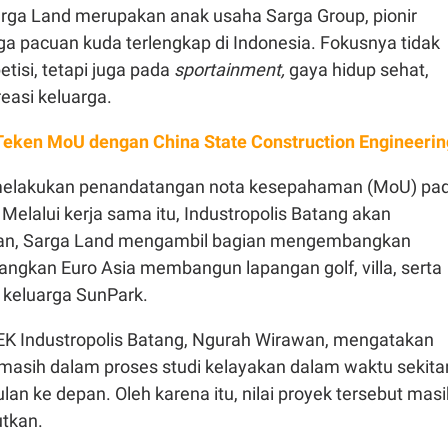
arga Land merupakan anak usaha Sarga Group, pionir
ga pacuan kuda terlengkap di Indonesia. Fokusnya tidak
isi, tetapi juga pada
sportainment,
gaya hidup sehat,
kreasi keluarga.
Teken MoU dengan China State Construction Engineerin
 melakukan penandatangan nota kesepahaman (MoU) pa
Melalui kerja sama itu, Industropolis Batang akan
an, Sarga Land mengambil bagian mengembangkan
angkan Euro Asia membangun lapangan golf, villa, serta
 keluarga SunPark.
EK Industropolis Batang, Ngurah Wirawan, mengatakan
 masih dalam proses studi kelayakan dalam waktu sekita
ulan ke depan. Oleh karena itu, nilai proyek tersebut mas
utkan.