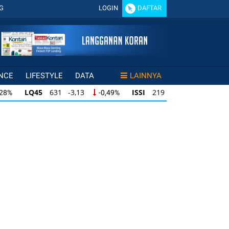
G
LOGIN
DAFTAR
NCE
LIFESTYLE
DATA
LAINNYA
LQ45
631 -3,13
ISSI
219 -0,63
,28%
-0,49%
-0,29%
LQ45
631 -3,13
ISSI
219 -0,63
28%
-0,49%
-0,29%
ISSI
219 -0,63
IDX30
354 -1,64
49%
-0,29%
-0,46%