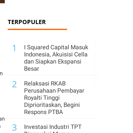
TERPOPULER
1
I Squared Capital Masuk
Indonesia, Akuisisi Cella
dan Siapkan Ekspansi
Besar
n
2
Relaksasi RKAB
Perusahaan Pembayar
Royalti Tinggi
Diprioritaskan, Begini
Respons PTBA
an
3
Investasi Industri TPT
0