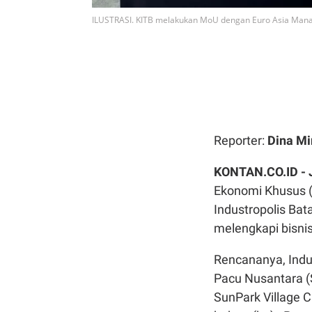
ILUSTRASI. KITB melakukan MoU dengan Euro Asia Mana
Reporter:
Dina Mi
KONTAN.CO.ID -
Ekonomi Khusus (
Industropolis Ba
melengkapi bisni
Rencananya, Indu
Pacu Nusantara 
SunPark Village C