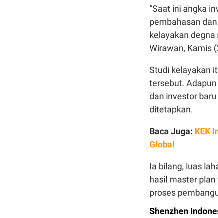
“Saat ini angka i
pembahasan dan p
kelayakan degna 
Wirawan, Kamis (
Studi kelayakan i
tersebut. Adapun
dan investor baru
ditetapkan.
Baca Juga:
KEK I
Global
Ia bilang, luas l
hasil master pla
proses pembangun
Shenzhen Indone