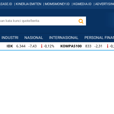
EASE.ID
|
KINERJA EMITEN
|
MOMSMONEY.ID
|
KGMEDIA.ID
|
ADVERTISIN
INDUSTRI
NASIONAL
INTERNASIONAL
PERSONAL FINA
IDX
6.344 -7,43
KOMPAS100
833 -2,31
-0,12%
-0
IDX
6.344 -7,43
KOMPAS100
833 -2,31
-0,12%
-0,
KOMPAS100
833 -2,31
LQ45
631 -3,13
-0,28%
-0,