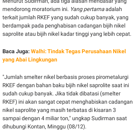
Menurut Sudirman, ada tiga alasan mendasar yang
S
A
A
G
mendorong moratorium ini.
Yang pertama
adalah
T
E
D
S
terkait jumlah RKEF yang sudah cukup banyak, yang
A
berdampak pada penghabisan cadangan
bijih nikel
T
A
saprolite atau bijih nikel kadar tinggi yang lebih cepat.
K
L
O
I
N
P
Baca Juga:
Walhi: Tindak Tegas Perusahaan Nikel
T
S
A
U
yang Abai Lingkungan
N
S
T
V
"Jumlah smelter nikel berbasis proses pirometalurgi
RKEF dengan bahan baku bijih nikel saprolite saat ini
JARINGAN
sudah cukup banyak. Jika tidak dibatasi (smelter
RKEF) ini akan sangat cepat menghabiskan cadangan
K
P
O
R
nikel saprolite yang masih terbatas di kisaran 3
N
E
sampai dengan 4 miliar ton," ungkap Sudirman saat
T
S
A
S
dihubungi Kontan, Minggu (08/12).
N
R
A
E