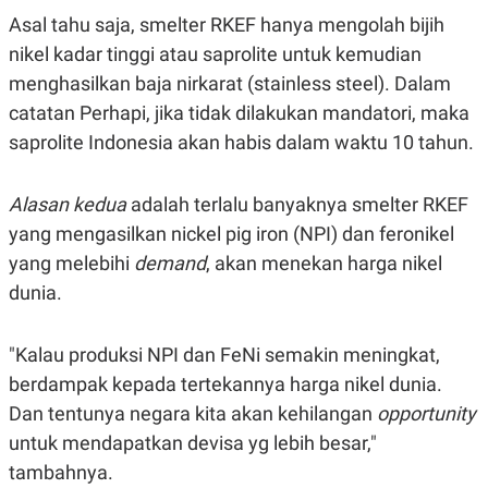
C
L
Asal tahu saja, smelter RKEF hanya mengolah
bijih
A
E
D
A
nikel kadar tinggi atau saprolite untuk kemudian
E
S
M
E
menghasilkan baja nirkarat (stainless steel). Dalam
Y
.
I
catatan Perhapi, jika tidak dilakukan mandatori, maka
D
saprolite Indonesia akan habis dalam waktu 10 tahun.
L
K
A
I
N
N
Alasan kedua
adalah terlalu banyaknya smelter RKEF
G
E
G
R
yang mengasilkan
nickel pig iron (NPI) dan feronikel
A
J
N
A
yang melebihi
demand
, akan menekan harga nikel
A
E
dunia.
N
M
C
I
E
T
T
E
"Kalau produksi NPI dan FeNi semakin meningkat,
A
N
berdampak kepada tertekannya harga nikel dunia.
K
E
A
Dan tentunya negara kita akan kehilangan
opportunity
P
D
untuk mendapatkan devisa yg lebih besar,"
A
V
P
E
tambahnya.
E
R