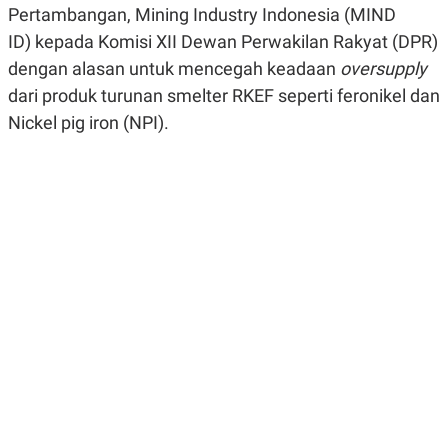
R
G
Pertambangan, Mining Industry Indonesia (MIND
S
I
ID) kepada Komisi XII Dewan Perwakilan Rakyat (DPR)
O
O
N
N
dengan alasan untuk mencegah keadaan
oversupply
A
A
L
L
dari produk turunan smelter RKEF seperti
feronikel dan
F
Nickel pig iron (NPI).
I
N
A
N
C
E
Y
C
A
A
N
R
G
I
T
T
E
A
R
H
.
U
.
.
K
L
E
I
S
F