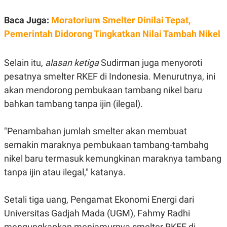
R
T
I
Baca Juga:
Moratorium Smelter Dinilai Tepat,
S
I
Pemerintah Didorong Tingkatkan Nilai Tambah Nikel
N
G
K
Selain itu,
alasan ketiga
Sudirman juga menyoroti
G
M
pesatnya smelter RKEF di Indonesia.
Menurutnya, ini
E
akan mendorong pembukaan tambang nikel baru
D
I
bahkan
tambang tanpa ijin (ilegal).
A
.
I
"
Penambahan jumlah smelter akan membuat
D
semakin maraknya pembukaan tambang-tambahg
nikel baru termasuk kemungkinan maraknya tambang
SITEMAP
PROFILE
TERM
tanpa ijin atau ilegal," katanya.
OF
USE
PEDOMAN
Setali tiga uang, Pengamat Ekonomi Energi dari
PEMBERITAAN
Universitas Gadjah Mada (UGM), Fahmy Radhi
SIBER
mengungkapkan menjamurnya smelter RKEF di
PRIVACY