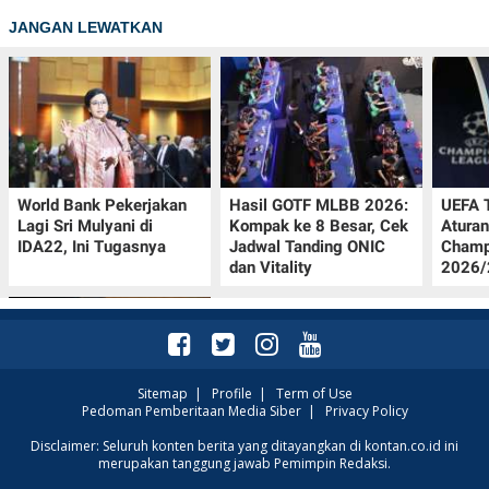
JANGAN LEWATKAN
World Bank Pekerjakan
Hasil GOTF MLBB 2026:
UEFA 
Lagi Sri Mulyani di
Kompak ke 8 Besar, Cek
Aturan
IDA22, Ini Tugasnya
Jadwal Tanding ONIC
Champ
dan Vitality
2026/2
Sitemap
|
Profile
|
Term of Use
Pedoman Pemberitaan Media Siber
|
Privacy Policy
Jadwal Persija vs Arema
Disclaimer: Seluruh konten berita yang ditayangkan di kontan.co.id ini
merupakan tanggung jawab Pemimpin Redaksi.
FC Perebutan Juara 3
Piala Presiden 2026,