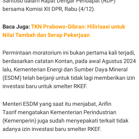
Santoso
dalam Rapat Dengar Pendapat (RDP)
E
R
bersama Komisi XII DPR, Rabu (4/12).
F
B
O
U
K
S
Baca Juga:
TKN Prabowo-Gibran: Hilirisasi untuk
U
I
S
N
Nilai Tambah dan Serap Pekerjaan
E
S
S
Permintaan moratorium ini bukan pertama kali terjadi,
I
N
berdasarkan catatan Kontan, pada awal Agustus 2024
S
lalu, Kementerian Energi dan Sumber Daya Mineral
I
G
(ESDM) telah berjanji untuk tidak lagi memberikan izin
H
T
investasi baru untuk smelter RKEF.
S
B
T
E
O
L
Menteri ESDM yang saat itu menjabat,
Arifin
C
A
Tasrif mengatakan Kementerian Perindustrian
K
N
S
J
(Kemenperin) juga sudah menyepakati terkait tidak
E
A
T
O
adanya izin investasi baru
smelter RKEF.
U
N
P