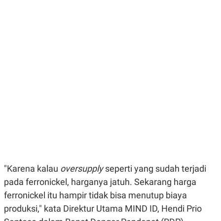
E
E
H
S
A
T
T
Y
A
L
N
E
E
A
N
N
G
A
L
L
I
I
S
S
H
I
S
E
K
X
O
E
L
C
O
U
M
T
"Karena kalau
oversupply
seperti yang sudah terjadi
I
V
pada ferronickel, harganya jatuh. Sekarang harga
E
C
ferronickel itu hampir tidak bisa menutup biaya
O
R
produksi," kata
Direktur Utama MIND ID, Hendi Prio
N