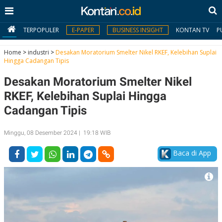
TERPOPULER
E-PAPER
BUSINESS INSIGHT
KONTAN TV
P
Home
>
industri
>
Desakan Moratorium Smelter Nikel RKEF, Kelebihan Suplai
Hingga Cadangan Tipis
MY
Desakan Moratorium Smelter Nikel
KONTAN
RKEF, Kelebihan Suplai Hingga
Daftar
Cadangan Tipis
Masuk
Minggu, 08 Desember 2024 | 19:18 WIB
Baca di App
BERITA
I
N
N
A
V
S
E
I
S
O
T
N