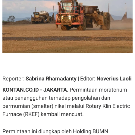
A
A
S
L
I
K
I
E
N
U
D
A
U
N
S
G
T
A
R
N
I
P
I
E
N
L
T
U
E
Reporter:
Sabrina Rhamadanty
| Editor:
Noverius Laoli
A
R
N
N
KONTAN.CO.ID - JAKARTA.
Permintaan moratorium
G
A
U
S
atau penangguhan terhadap
pengolahan dan
S
I
permurnian (smelter) nikel melalui
Rotary Klin Electric
A
O
H
N
Furnace (RKEF) kembali mencuat.
A
A
L
P
R
Permintaan ini diungkap oleh
Holding BUMN
E
E