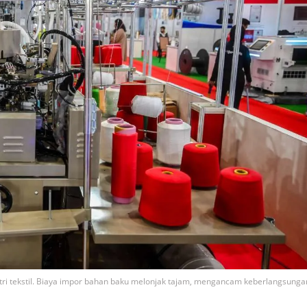
ri tekstil. Biaya impor bahan baku melonjak tajam, mengancam keberlangsunga