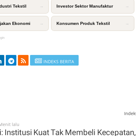
ustri Tekstil
→
Investor Sektor Manufaktur
→
jakan Ekonomi
→
Konsumen Produk Tekstil
→
ogin
INDEKS BERITA
Inde
Menit lalu
i: Institusi Kuat Tak Membeli Kecepatan,