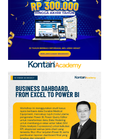
Kerja Sama dengan
Emirates hingga 2033, Ini
Detail Kemitraannya
7
Klasemen Grup A Piala
AFF 2026: Ini Skenario
Indonesia Lolos ke
Semifinal
8
Promo Alfamart Murah
Banget 7–13 Agustus
2026, Sunlight hingga
Bebelac Diskon
9
FIFA Akhirnya Cairkan
Hadiah Timnas Yordania
yang Tertunda 8 Bulan