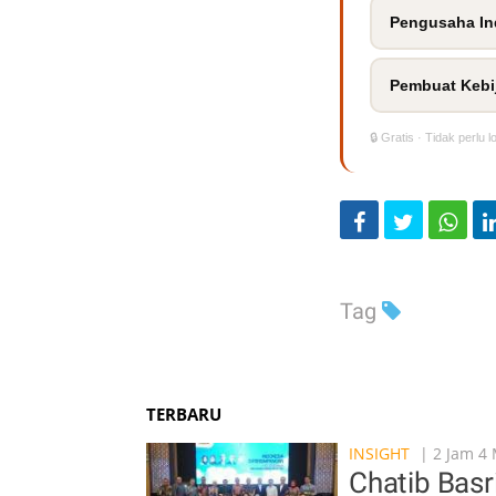
Pengusaha Ind
Pembuat Kebi
🔒 Gratis · Tidak perlu l
Tag
TERBARU
INSIGHT
| 2 Jam 4 
Chatib Basr