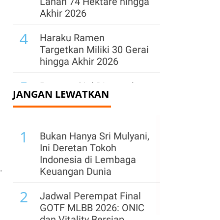
Lahan 74 Hektare hingga
Akhir 2026
4
Haraku Ramen
Targetkan Miliki 30 Gerai
hingga Akhir 2026
5
Perpres Ojol Ditargetkan
JANGAN LEWATKAN
Terbit Sebelum 17
Agustus 2026, Ini
Aturannya
1
Bukan Hanya Sri Mulyani,
6
Petani Tebu Minta HPP
Ini Deretan Tokoh
Gula Naik Menjadi
Indonesia di Lembaga
.
Rp16.875 per Kg, Apa
Keuangan Dunia
Alasannya?
2
Jadwal Perempat Final
7
Target Transaksi
GOTF MLBB 2026: ONIC
Indonesia Shopping
dan Vitality Bersiap