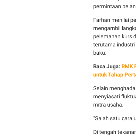
permintaan pelan
Farhan menilai p
mengambil langkah
pelemahan kurs d
terutama industr
baku.
Baca Juga:
RMK E
untuk Tahap Per
Selain menghadapi
menyiasati flukt
mitra usaha.
“Salah satu cara 
Di tengah tekana