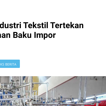
ustri Tekstil Tertekan
han Baku Impor
KS BERITA