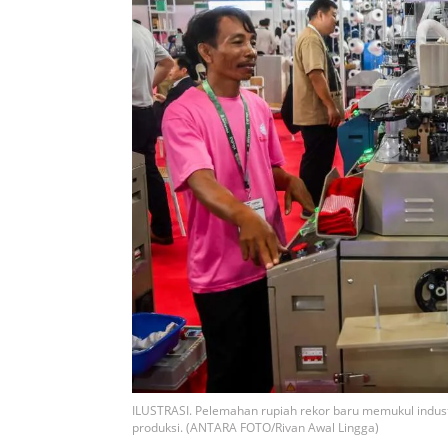
ILUSTRASI. Pelemahan rupiah rekor baru memukul indust
produksi. (ANTARA FOTO/Rivan Awal Lingga)