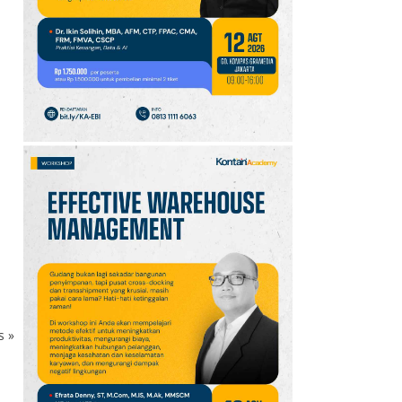
10
Promo JSM Superindo
7–9 Agustus 2026,
Minyak Goreng Rp37.900
hingga Buah Diskon 50%
ks
»