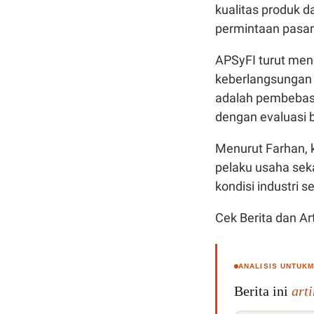
kualitas produk 
permintaan pasar
APSyFI turut men
keberlangsungan i
adalah pembebasa
dengan evaluasi b
Menurut Farhan, 
pelaku usaha sek
kondisi industri s
Cek Berita dan Art
ANALISIS UNTUK
Berita ini
art