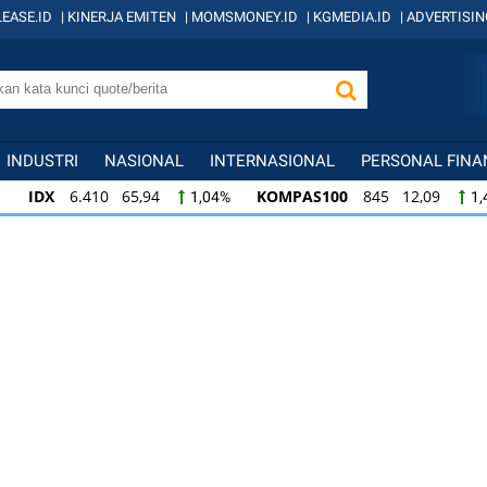
EASE.ID
|
KINERJA EMITEN
|
MOMSMONEY.ID
|
KGMEDIA.ID
|
ADVERTISIN
INDUSTRI
NASIONAL
INTERNASIONAL
PERSONAL FINA
IDX
6.410 65,94
KOMPAS100
845 12,09
1,04%
1,
KOMPAS100
845 12,09
LQ45
640 9,44
1,45%
1,5
LQ45
640 9,44
ISSI
222 2,82
IDX3
1,50%
1,29%