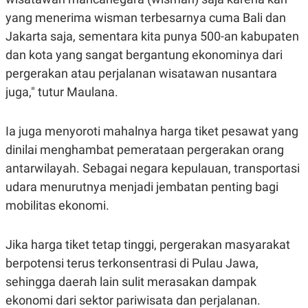
C
L
A
E
yang menerima wisman terbesarnya cuma Bali dan
D
A
Jakarta saja, sementara kita punya 500-an kabupaten
E
S
M
E
dan kota yang sangat bergantung ekonominya dari
Y
.
I
pergerakan atau perjalanan wisatawan nusantara
D
juga," tutur Maulana.
L
K
A
I
N
N
Ia juga menyoroti mahalnya harga tiket pesawat yang
G
E
G
R
dinilai menghambat pemerataan pergerakan orang
A
J
N
A
antarwilayah. Sebagai negara kepulauan, transportasi
A
E
udara menurutnya menjadi jembatan penting bagi
N
M
C
I
mobilitas ekonomi.
E
T
T
E
A
N
K
Jika harga tiket tetap tinggi, pergerakan masyarakat
E
A
berpotensi terus terkonsentrasi di Pulau Jawa,
P
D
sehingga daerah lain sulit merasakan dampak
A
V
P
E
ekonomi dari sektor pariwisata dan perjalanan.
E
R