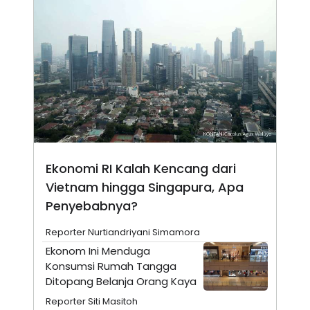
N
S
E
E
W
R
S
E
S
M
E
O
T
N
U
I
P
A
A
K
D
I
V
L
A
S
Ekonomi RI Kalah Kencang dari
K
Vietnam hingga Singapura, Apa
O
R
Penyebabnya?
P
O
R
Reporter Nurtiandriyani Simamora
A
Ekonom Ini Menduga
S
I
Konsumsi Rumah Tangga
Ditopang Belanja Orang Kaya
K
N
I
A
Reporter Siti Masitoh
L
T