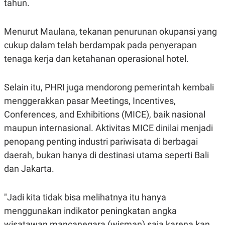
tahun.
S
A
A
G
T
E
D
S
Menurut Maulana, tekanan penurunan okupansi yang
A
T
cukup dalam telah berdampak pada penyerapan
A
tenaga kerja dan ketahanan operasional hotel.
K
L
O
I
N
P
Selain itu, PHRI juga mendorong pemerintah kembali
T
S
A
U
menggerakkan pasar Meetings, Incentives,
N
S
T
Conferences, and Exhibitions (MICE), baik nasional
V
maupun internasional. Aktivitas MICE dinilai menjadi
penopang penting industri pariwisata di berbagai
JARINGAN
daerah, bukan hanya di destinasi utama seperti Bali
dan Jakarta.
K
P
O
R
N
E
T
S
"Jadi kita tidak bisa melihatnya itu hanya
A
S
menggunakan indikator peningkatan angka
N
R
A
E
wisatawan mancanegara (wisman) saja karena kan