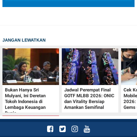
JANGAN LEWATKAN
Bukan Hanya Sri
Jadwal Perempat Final
Cek K
Mulyani, Ini Deretan
GOTF MLBB 2026: ONIC
Mobil
Tokoh Indonesia di
dan Vitality Bersiap
2026:
Lembaga Keuangan
Amankan Semifinal
Gems G
Dunia