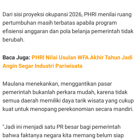
R
T
I
S
Dari sisi proyeksi okupansi 2026, PHRI menilai ruang
I
pertumbuhan masih terbatas apabila program
N
G
efisiensi anggaran dan pola belanja pemerintah tidak
K
berubah.
G
M
E
D
Baca Juga:
PHRI Nilai Usulan WFA Akhir Tahun Jadi
I
Angin Segar Industri Pariwisata
A
.
I
D
Maulana menekankan, menggantikan pasar
pemerintah bukanlah perkara mudah, karena tidak
semua daerah memiliki daya tarik wisata yang cukup
SITEMAP
PROFILE
TERM
kuat untuk menopang perekonomian secara mandiri.
OF
USE
PEDOMAN
"Jadi ini menjadi satu PR besar bagi pemerintah
PEMBERITAAN
SIBER
bahwa faktanya negara kita memang belum siap
PRIVACY