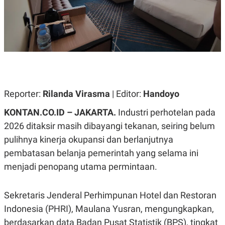
A
A
S
L
I
K
I
E
N
U
D
A
U
N
S
G
T
A
R
Reporter:
N
I
Rilanda Virasma
| Editor:
Handoyo
P
I
KONTAN.CO.ID – JAKARTA.
Industri perhotelan pada
E
N
L
T
2026 ditaksir masih dibayangi tekanan, seiring belum
U
E
A
R
pulihnya kinerja okupansi dan berlanjutnya
N
N
pembatasan belanja pemerintah yang selama ini
G
A
U
S
menjadi penopang utama permintaan.
S
I
A
O
H
N
Sekretaris Jenderal Perhimpunan Hotel dan Restoran
A
A
L
Indonesia (PHRI), Maulana Yusran, mengungkapkan,
P
R
berdasarkan data Badan Pusat Statistik (BPS), tingkat
E
E