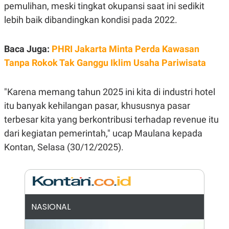
E
pemulihan, meski tingkat okupansi saat ini sedikit
R
lebih baik dibandingkan kondisi pada 2022.
F
B
O
U
K
S
Baca Juga:
PHRI Jakarta Minta Perda Kawasan
U
I
S
N
Tanpa Rokok Tak Ganggu Iklim Usaha Pariwisata
E
S
S
I
"Karena memang tahun 2025 ini kita di industri hotel
N
itu banyak kehilangan pasar, khususnya pasar
S
I
terbesar kita yang berkontribusi terhadap revenue itu
G
H
dari kegiatan pemerintah," ucap Maulana kepada
T
Kontan, Selasa (30/12/2025).
S
B
T
E
O
L
C
A
K
N
S
J
E
A
NASIONAL
T
O
U
N
P