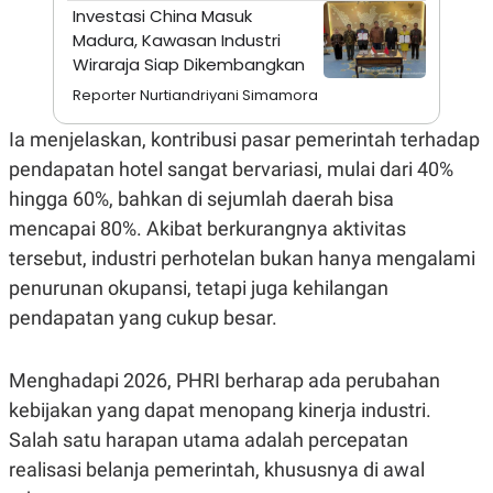
A
I
Investasi China Masuk
S
V
Madura, Kawasan Industri
K
E
E
Wiraraja Siap Dikembangkan
M
Reporter Nurtiandriyani Simamora
E
N
T
Ia menjelaskan, kontribusi pasar pemerintah terhadap
E
R
pendapatan hotel sangat bervariasi, mulai dari 40%
I
hingga 60%, bahkan di sejumlah daerah bisa
A
N
mencapai 80%. Akibat berkurangnya aktivitas
L
tersebut, industri perhotelan bukan hanya mengalami
E
S
penurunan okupansi, tetapi juga kehilangan
T
pendapatan yang cukup besar.
A
R
I
Menghadapi 2026, PHRI berharap ada perubahan
kebijakan yang dapat menopang kinerja industri.
KANAL
Salah satu harapan utama adalah percepatan
P
I
realisasi belanja pemerintah, khususnya di awal
U
M