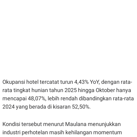
E
E
H
S
A
T
T
Y
A
L
N
E
E
A
N
N
G
A
L
L
I
I
S
S
H
I
S
E
K
X
O
Okupansi hotel tercatat turun 4,43% YoY, dengan rata-
E
L
rata tingkat hunian tahun 2025 hingga Oktober hanya
C
O
U
M
mencapai 48,07%, lebih rendah dibandingkan rata-rata
T
I
2024 yang berada di kisaran 52,50%.
V
E
C
Kondisi tersebut menurut Maulana menunjukkan
O
R
industri perhotelan masih kehilangan momentum
N