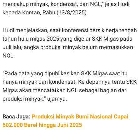
C
L
mencakup minyak, kondensat, dan NGL," jelas Hudi
A
E
D
A
kepada Kontan, Rabu (13/8/2025).
E
S
M
E
Y
.
Hudi menjelaskan, saat konferensi pers kinerja tengah
I
D
tahun hulu migas 2025 yang digelar SKK Migas pada
L
K
Juli lalu, angka produksi minyak belum memasukkan
A
I
N
N
NGL.
G
E
G
R
A
J
"Pada data yang dipublikasikan SKK Migas saat itu
N
A
A
E
hanya minyak dan kondensat. Ke depannya tentu SKK
N
M
Migas akan mencatatkan NGL sebagai bagian dari
C
I
E
T
produksi minyak," ujarnya.
T
E
A
N
K
Baca Juga:
Produksi Minyak Bumi Nasional Capai
E
A
P
D
602.000 Barel hingga Juni 2025
A
V
P
E
E
R