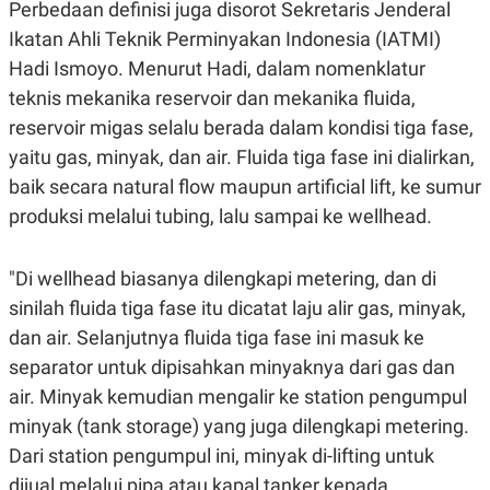
Perbedaan definisi juga disorot Sekretaris Jenderal
R
T
I
Ikatan Ahli Teknik Perminyakan Indonesia (IATMI)
S
I
Hadi Ismoyo. Menurut Hadi, dalam nomenklatur
N
teknis mekanika reservoir dan mekanika fluida,
G
reservoir migas selalu berada dalam kondisi tiga fase,
K
G
yaitu gas, minyak, dan air. Fluida tiga fase ini dialirkan,
M
E
baik secara natural flow maupun artificial lift, ke sumur
D
I
produksi melalui tubing, lalu sampai ke wellhead.
A
.
I
"Di wellhead biasanya dilengkapi metering, dan di
D
sinilah fluida tiga fase itu dicatat laju alir gas, minyak,
dan air. Selanjutnya fluida tiga fase ini masuk ke
separator untuk dipisahkan minyaknya dari gas dan
SITEMAP
PROFILE
TERM
OF
air. Minyak kemudian mengalir ke station pengumpul
USE
minyak (tank storage) yang juga dilengkapi metering.
PEDOMAN
PEMBERITAAN
Dari station pengumpul ini, minyak di-lifting untuk
SIBER
dijual melalui pipa atau kapal tanker kepada
PRIVACY