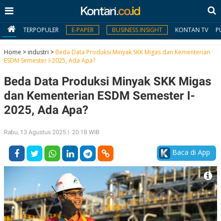
TERPOPULER
E-PAPER
BUSINESS INSIGHT
KONTAN TV
P
Home
>
industri
>
Beda Data Produksi Minyak SKK Migas dan Kementerian
ESDM Semester I-2025, Ada Apa?
MY
Beda Data Produksi Minyak SKK Migas
KONTAN
dan Kementerian ESDM Semester I-
Daftar
2025, Ada Apa?
Masuk
Rabu, 13 Agustus 2025 | 20:18 WIB
Baca di App
BERITA
I
N
N
A
V
S
E
I
S
O
T
N