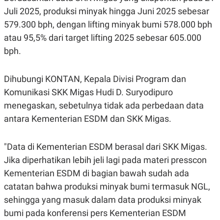
S
A
Juli 2025, produksi minyak hingga Juni 2025 sebesar
A
G
T
E
579.300 bph, dengan lifting minyak bumi 578.000 bph
D
S
A
atau 95,5% dari target lifting 2025 sebesar 605.000
T
bph.
A
K
L
O
I
Dihubungi KONTAN, Kepala Divisi Program dan
N
P
T
S
Komunikasi SKK Migas Hudi D. Suryodipuro
A
U
N
S
menegaskan, sebetulnya tidak ada perbedaan data
T
antara Kementerian ESDM dan SKK Migas.
V
JARINGAN
"Data di Kementerian ESDM berasal dari SKK Migas.
Jika diperhatikan lebih jeli lagi pada materi presscon
K
P
Kementerian ESDM di bagian bawah sudah ada
O
R
N
E
catatan bahwa produksi minyak bumi termasuk NGL,
T
S
sehingga yang masuk dalam data produksi minyak
A
S
N
R
bumi pada konferensi pers Kementerian ESDM
A
E