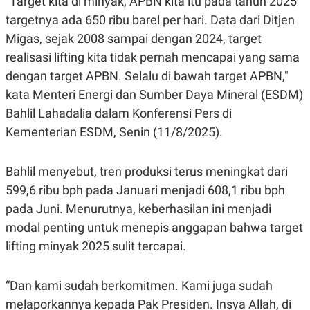
"Target kita di minyak, APBN kita itu pada tahun 2025
E
R
targetnya ada 650 ribu barel per hari. Data dari Ditjen
F
B
Migas, sejak 2008 sampai dengan 2024, target
O
U
K
S
realisasi lifting kita tidak pernah mencapai yang sama
U
I
dengan target APBN. Selalu di bawah target APBN,"
S
N
E
kata Menteri Energi dan Sumber Daya Mineral (ESDM)
S
S
Bahlil Lahadalia dalam Konferensi Pers di
I
Kementerian ESDM, Senin (11/8/2025).
N
S
I
G
Bahlil menyebut, tren produksi terus meningkat dari
H
T
599,6 ribu bph pada Januari menjadi 608,1 ribu bph
S
B
pada Juni. Menurutnya, keberhasilan ini menjadi
T
E
modal penting untuk menepis anggapan bahwa target
O
L
C
A
lifting minyak 2025 sulit tercapai.
K
N
S
J
E
A
T
O
“Dan kami sudah berkomitmen. Kami juga sudah
U
N
melaporkannya kepada Pak Presiden. Insya Allah, di
P