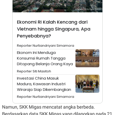
A
I
S
V
K
E
E
M
Ekonomi RI Kalah Kencang dari
E
N
Vietnam hingga Singapura, Apa
T
E
Penyebabnya?
R
I
Reporter Nurtiandriyani Simamora
A
N
Ekonom Ini Menduga
L
Konsumsi Rumah Tangga
E
Ditopang Belanja Orang Kaya
S
T
Reporter Siti Masitoh
A
Investasi China Masuk
R
I
Madura, Kawasan Industri
Wiraraja Siap Dikembangkan
KANAL
Reporter Nurtiandriyani Simamora
Namun, SKK Migas mencatat angka berbeda.
P
I
U
M
Berdasarkan data SKK Migas yang dilaporkan pada 21