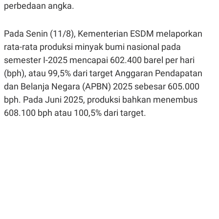
perbedaan angka.
R
G
S
I
O
O
N
N
Pada Senin (11/8), Kementerian ESDM melaporkan
A
A
L
L
rata-rata produksi minyak bumi nasional pada
F
semester I-2025 mencapai 602.400 barel per hari
I
N
(bph), atau 99,5% dari target Anggaran Pendapatan
A
N
dan Belanja Negara (APBN) 2025 sebesar 605.000
C
bph. Pada Juni 2025, produksi bahkan menembus
E
608.100 bph atau 100,5% dari target.
Y
C
A
A
N
R
G
I
T
T
E
A
R
H
.
U
.
.
K
L
E
I
S
F