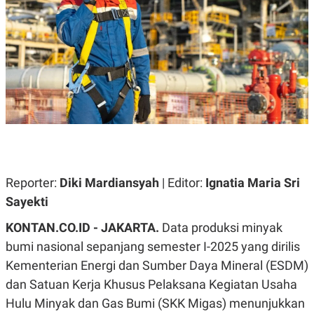
A
A
S
L
I
K
I
E
N
U
D
A
U
N
S
G
T
A
R
N
I
P
I
E
N
L
T
Reporter:
U
E
Diki Mardiansyah
| Editor:
Ignatia Maria Sri
A
R
Sayekti
N
N
G
A
KONTAN.CO.ID - JAKARTA.
U
S
Data produksi minyak
S
I
bumi nasional sepanjang semester I-2025 yang dirilis
A
O
H
N
Kementerian Energi dan Sumber Daya Mineral (ESDM)
A
A
L
dan Satuan Kerja Khusus Pelaksana Kegiatan Usaha
P
R
Hulu Minyak dan Gas Bumi (SKK Migas) menunjukkan
E
E