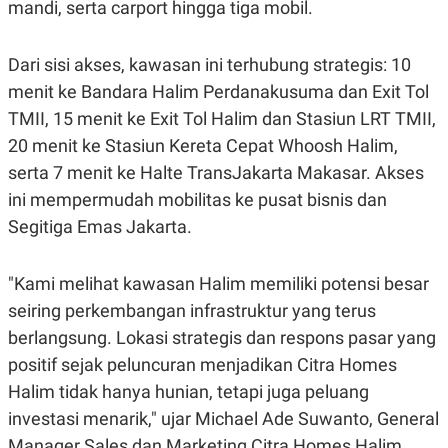
mandi, serta carport hingga tiga mobil.
R
T
I
S
I
Dari sisi akses, kawasan ini terhubung strategis: 10
N
G
menit ke Bandara Halim Perdanakusuma dan Exit Tol
K
TMII, 15 menit ke Exit Tol Halim dan Stasiun LRT TMII,
G
20 menit ke Stasiun Kereta Cepat Whoosh Halim,
M
E
serta 7 menit ke Halte TransJakarta Makasar. Akses
D
I
ini mempermudah mobilitas ke pusat bisnis dan
A
Segitiga Emas Jakarta.
.
I
D
"Kami melihat kawasan Halim memiliki potensi besar
seiring perkembangan infrastruktur yang terus
SITEMAP
PROFILE
TERM
berlangsung. Lokasi strategis dan respons pasar yang
OF
positif sejak peluncuran menjadikan Citra Homes
USE
Halim tidak hanya hunian, tetapi juga peluang
PEDOMAN
PEMBERITAAN
investasi menarik," ujar Michael Ade Suwanto, General
SIBER
Manager Sales dan Marketing Citra Homes Halim.
PRIVACY