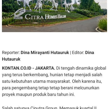
A
A
S
L
I
K
I
E
N
U
D
A
U
N
S
G
T
A
R
N
I
P
I
Reporter:
Dina Mirayanti Hutauruk
| Editor:
Dina
E
N
Hutauruk
L
T
U
E
A
R
KONTAN.CO.ID - JAKARTA.
Di tengah dinamika global
N
N
yang terus berkembang, hunian tetap menjadi salah
G
A
U
S
satu kebutuhan utama masyarakat. Oleh karena itu,
S
I
A
O
para pengembang tetap tetap berani melcunurkan
H
N
proyek maupun produk baru tahun ini.
A
A
L
P
R
Salah satunya Ciputra Group. Memasuk kuartal II
E
E