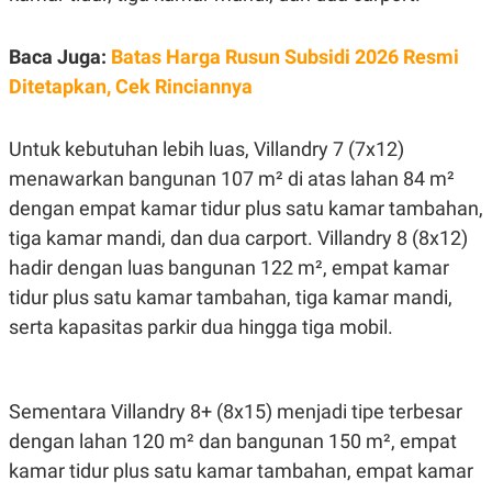
C
L
A
E
D
A
Baca Juga:
Batas Harga Rusun Subsidi 2026 Resmi
E
S
M
E
Ditetapkan, Cek Rinciannya
Y
.
I
D
Untuk kebutuhan lebih luas, Villandry 7 (7x12)
L
K
A
I
menawarkan bangunan 107 m² di atas lahan 84 m²
N
N
dengan empat kamar tidur plus satu kamar tambahan,
G
E
G
R
tiga kamar mandi, dan dua carport. Villandry 8 (8x12)
A
J
N
A
hadir dengan luas bangunan 122 m², empat kamar
A
E
tidur plus satu kamar tambahan, tiga kamar mandi,
N
M
C
I
serta kapasitas parkir dua hingga tiga mobil.
E
T
T
E
A
N
K
Sementara Villandry 8+ (8x15) menjadi tipe terbesar
E
A
P
D
dengan lahan 120 m² dan bangunan 150 m², empat
A
V
P
E
kamar tidur plus satu kamar tambahan, empat kamar
E
R