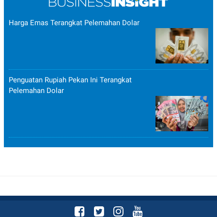
Harga Emas Terangkat Pelemahan Dolar
Penguatan Rupiah Pekan Ini Terangkat
Pelemahan Dolar