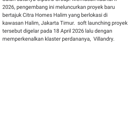
R
G
2026, pengembang ini meluncurkan proyek baru
S
I
O
O
bertajuk Citra Homes Halim yang berlokasi di
N
N
kawasan Halim, Jakarta Timur. soft launching proyek
A
A
L
L
tersebut digelar pada 18 April 2026 lalu dengan
F
I
memperkenalkan klaster perdananya, Villandry.
N
A
N
C
E
Y
C
A
A
N
R
G
I
T
T
E
A
R
H
.
U
.
.
K
L
E
I
S
F