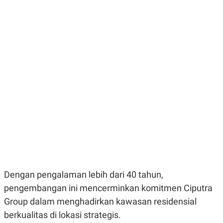
E
E
H
S
A
T
T
Y
A
L
N
E
E
A
N
N
G
A
L
L
I
I
S
S
H
I
S
E
K
X
O
E
L
C
O
U
M
T
I
Dengan pengalaman lebih dari 40 tahun,
V
E
pengembangan ini mencerminkan komitmen Ciputra
C
Group dalam menghadirkan kawasan residensial
O
R
berkualitas di lokasi strategis.
N