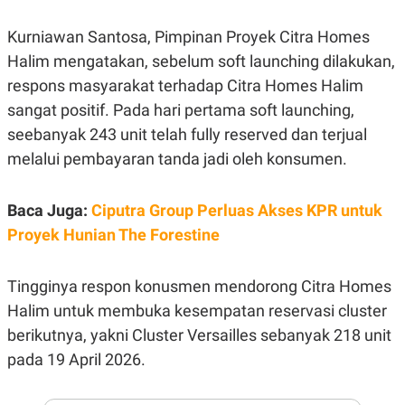
E
R
Kurniawan Santosa, Pimpinan Proyek Citra Homes
F
B
O
U
Halim mengatakan, sebelum soft launching dilakukan,
K
S
respons masyarakat terhadap Citra Homes Halim
U
I
S
N
sangat positif. Pada hari pertama soft launching,
E
S
seebanyak 243 unit telah fully reserved dan terjual
S
melalui pembayaran tanda jadi oleh konsumen.
I
N
S
I
Baca Juga:
Ciputra Group Perluas Akses KPR untuk
G
H
Proyek Hunian The Forestine
T
S
B
T
E
Tingginya respon konusmen mendorong Citra Homes
O
L
Halim untuk membuka kesempatan reservasi cluster
C
A
K
N
berikutnya, yakni Cluster Versailles sebanyak 218 unit
S
J
E
A
pada 19 April 2026.
T
O
U
N
P