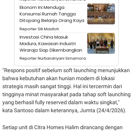
A
I
S
V
Ekonom Ini Menduga
K
E
Konsumsi Rumah Tangga
E
Ditopang Belanja Orang Kaya
M
E
Reporter Siti Masitoh
N
T
Investasi China Masuk
E
Madura, Kawasan Industri
R
Wiraraja Siap Dikembangkan
I
A
Reporter Nurtiandriyani Simamora
N
L
"Respons positif sebelum soft launching menunjukkan
E
S
bahwa kebutuhan akan hunian modern di lokasi
T
strategis masih sangat tinggi. Hal ini tercermin dari
A
R
tingginya minat masyarakat pada tahap soft launching
I
yang berhasil fully reserved dalam waktu singkat,"
kata Santoso dalam keterannya, Jumta (24/4/2026).
KANAL
P
I
Setiap unit di Citra Homes Halim dirancang dengan
U
M