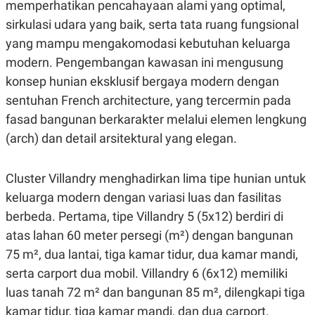
memperhatikan pencahayaan alami yang optimal,
S
A
A
G
sirkulasi udara yang baik, serta tata ruang fungsional
T
E
D
S
yang mampu mengakomodasi kebutuhan keluarga
A
T
modern. Pengembangan kawasan ini mengusung
A
konsep hunian eksklusif bergaya modern dengan
K
L
sentuhan French architecture, yang tercermin pada
O
I
N
P
fasad bangunan berkarakter melalui elemen lengkung
T
S
A
U
(arch) dan detail arsitektural yang elegan.
N
S
T
V
Cluster Villandry menghadirkan lima tipe hunian untuk
keluarga modern dengan variasi luas dan fasilitas
JARINGAN
berbeda. Pertama, tipe Villandry 5 (5x12) berdiri di
atas lahan 60 meter persegi (m²) dengan bangunan
K
P
O
R
75 m², dua lantai, tiga kamar tidur, dua kamar mandi,
N
E
serta carport dua mobil. Villandry 6 (6x12) memiliki
T
S
A
S
luas tanah 72 m² dan bangunan 85 m², dilengkapi tiga
N
R
A
E
kamar tidur, tiga kamar mandi, dan dua carport.