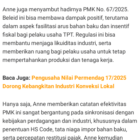
R
T
I
Anne juga menyambut hadirnya PMK No. 67/2025.
S
Beleid ini bisa membawa dampak positif, terutama
I
N
dalam aspek fasilitasi arus bahan baku dan insentif
G
fiskal bagi pelaku usaha TPT. Regulasi ini bisa
K
G
membantu menjaga likuiditas industri, serta
M
memberikan ruang bagi pelaku usaha untuk tetap
E
D
mempertahankan produksi dan tenaga kerja.
I
A
.
I
Baca Juga:
Pengusaha Nilai Permendag 17/2025
D
Dorong Kebangkitan Industri Konveksi Lokal
Hanya saja, Anne memberikan catatan efektivitas
SITEMAP
PROFILE
TERM
OF
PMK ini sangat bergantung pada sinkronisasi dengan
USE
kebijakan perdagangan dan industri, khususnya dalam
PEDOMAN
PEMBERITAAN
penentuan HS Code, tata niaga impor bahan baku,
SIBER
serta percepatan restitusi pajak. Anne kemudian
PRIVACY