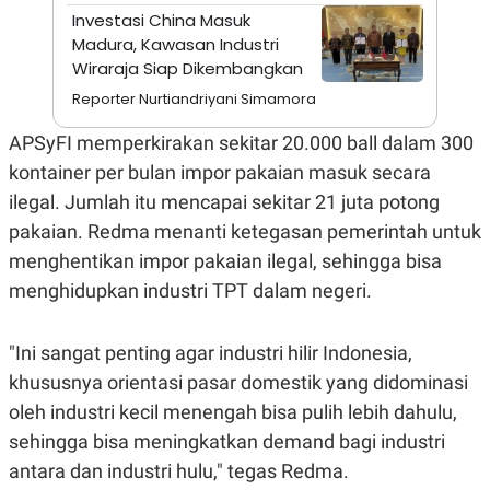
S
A
Investasi China Masuk
A
G
T
E
Madura, Kawasan Industri
D
S
Wiraraja Siap Dikembangkan
A
T
Reporter Nurtiandriyani Simamora
A
K
L
APSyFI memperkirakan sekitar 20.000 ball dalam 300
O
I
kontainer per bulan impor pakaian masuk secara
N
P
T
S
ilegal. Jumlah itu mencapai sekitar 21 juta potong
A
U
N
S
pakaian. Redma menanti ketegasan pemerintah untuk
T
menghentikan impor pakaian ilegal, sehingga bisa
V
menghidupkan industri TPT dalam negeri.
JARINGAN
"Ini sangat penting agar industri hilir Indonesia,
K
P
khususnya orientasi pasar domestik yang didominasi
O
R
N
E
oleh industri kecil menengah bisa pulih lebih dahulu,
T
S
sehingga bisa meningkatkan demand bagi industri
A
S
N
R
antara dan industri hulu," tegas Redma.
A
E