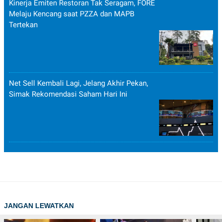
Kinerja Emiten Restoran Tak Seragam, FORE
Melaju Kencang saat PZZA dan MAPB
Tertekan
Net Sell Kembali Lagi, Jelang Akhir Pekan,
Simak Rekomendasi Saham Hari Ini
JANGAN LEWATKAN