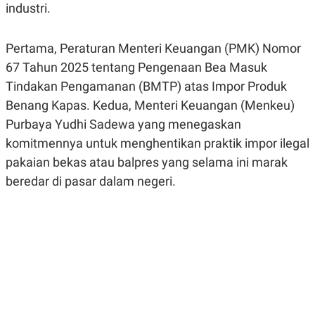
industri.
R
G
S
I
O
O
N
N
Pertama, Peraturan Menteri Keuangan (PMK) Nomor
A
A
L
L
67 Tahun 2025 tentang Pengenaan Bea Masuk
F
Tindakan Pengamanan (BMTP) atas Impor Produk
I
N
Benang Kapas. Kedua, Menteri Keuangan (Menkeu)
A
N
Purbaya Yudhi Sadewa yang menegaskan
C
komitmennya untuk menghentikan praktik impor ilegal
E
pakaian bekas atau balpres yang selama ini marak
Y
C
A
A
beredar di pasar dalam negeri.
N
R
G
I
T
T
E
A
R
H
.
U
.
.
K
L
E
I
S
F