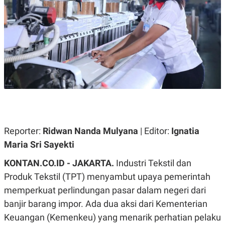
A
A
S
L
I
K
I
E
N
U
D
A
U
N
S
G
T
A
R
N
I
P
I
E
N
L
T
Reporter:
U
E
Ridwan Nanda Mulyana
| Editor:
Ignatia
A
R
Maria Sri Sayekti
N
N
G
A
KONTAN.CO.ID - JAKARTA.
U
S
Industri Tekstil dan
S
I
Produk Tekstil (TPT) menyambut upaya pemerintah
A
O
H
N
memperkuat perlindungan pasar dalam negeri dari
A
A
L
banjir barang impor. Ada dua aksi dari Kementerian
P
R
Keuangan (Kemenkeu) yang menarik perhatian pelaku
E
E