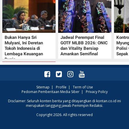
Bukan Hanya Sri
Jadwal Perempat Final
Kontr
Mulyani, Ini Deretan
GOTF MLBB 2026: ONIC
Myung-
Tokoh Indonesia di
dan Vitality Bersiap
Polisi
Lembaga Keuangan
Amankan Semifinal
Sepak 
Dunia
Sitemap
|
Profile
|
Term of Use
Pedoman Pemberitaan Media Siber
|
Privacy Policy
Promo JSM Superindo
Disclaimer: Seluruh konten berita yang ditayangkan di kontan.co.id ini
merupakan tanggung jawab Pemimpin Redaksi.
7–9 Agustus 2026,
Minyak Goreng
Copyright 2026. All rights reserved
Rp37.900 hingga Buah
Diskon 50%