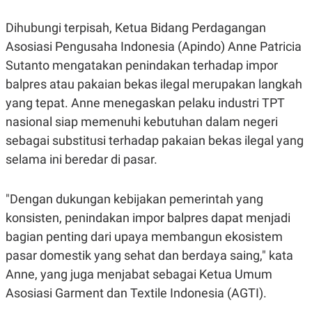
C
L
A
E
D
A
Dihubungi terpisah, Ketua Bidang Perdagangan
E
S
Asosiasi Pengusaha Indonesia (Apindo) Anne Patricia
M
E
Y
.
Sutanto mengatakan penindakan terhadap impor
I
D
balpres atau pakaian bekas ilegal merupakan langkah
L
K
yang tepat. Anne menegaskan pelaku industri TPT
A
I
nasional siap memenuhi kebutuhan dalam negeri
N
N
G
E
sebagai substitusi terhadap pakaian bekas ilegal yang
G
R
A
J
selama ini beredar di pasar.
N
A
A
E
N
M
"Dengan dukungan kebijakan pemerintah yang
C
I
E
T
konsisten, penindakan impor balpres dapat menjadi
T
E
A
N
bagian penting dari upaya membangun ekosistem
K
pasar domestik yang sehat dan berdaya saing," kata
E
A
Anne, yang juga menjabat sebagai Ketua Umum
P
D
A
V
Asosiasi Garment dan Textile Indonesia (AGTI).
P
E
E
R