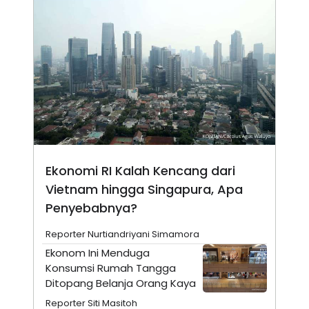
A
I
S
V
K
E
E
M
E
N
T
E
R
I
A
N
L
E
Ekonomi RI Kalah Kencang dari
S
Vietnam hingga Singapura, Apa
T
A
Penyebabnya?
R
I
Reporter Nurtiandriyani Simamora
Ekonom Ini Menduga
KANAL
Konsumsi Rumah Tangga
Ditopang Belanja Orang Kaya
P
I
U
M
Reporter Siti Masitoh