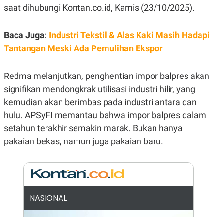
saat dihubungi Kontan.co.id, Kamis (23/10/2025).
N
S
E
E
W
R
S
E
Baca Juga:
Industri Tekstil & Alas Kaki Masih Hadapi
S
M
Tantangan Meski Ada Pemulihan Ekspor
E
O
T
N
U
I
P
A
Redma melanjutkan, penghentian impor balpres akan
A
K
signifikan mendongkrak utilisasi industri hilir, yang
D
I
V
L
kemudian akan berimbas pada industri antara dan
A
hulu. APSyFI memantau bahwa impor balpres dalam
S
K
setahun terakhir semakin marak. Bukan hanya
O
R
pakaian bekas, namun juga pakaian baru.
P
O
R
A
S
I
NASIONAL
K
N
I
A
L
T