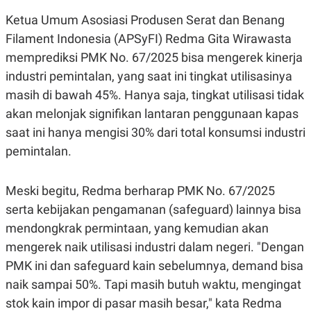
E
R
Ketua Umum Asosiasi Produsen Serat dan Benang
F
B
Filament Indonesia (APSyFI) Redma Gita Wirawasta
O
U
K
S
memprediksi PMK No. 67/2025 bisa mengerek kinerja
U
I
industri pemintalan, yang saat ini tingkat utilisasinya
S
N
E
masih di bawah 45%. Hanya saja, tingkat utilisasi tidak
S
S
akan melonjak signifikan lantaran penggunaan kapas
I
saat ini hanya mengisi 30% dari total konsumsi industri
N
S
pemintalan.
I
G
H
T
Meski begitu, Redma berharap PMK No. 67/2025
S
B
serta kebijakan pengamanan (safeguard) lainnya bisa
T
E
mendongkrak permintaan, yang kemudian akan
O
L
C
A
mengerek naik utilisasi industri dalam negeri. "Dengan
K
N
S
J
PMK ini dan safeguard kain sebelumnya, demand bisa
E
A
naik sampai 50%. Tapi masih butuh waktu, mengingat
T
O
U
N
stok kain impor di pasar masih besar," kata Redma
P