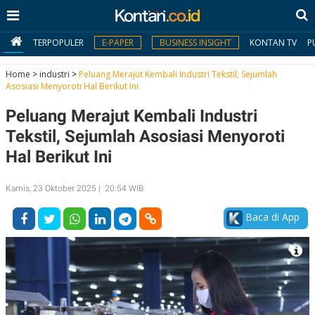
TERPOPULER
E-PAPER
BUSINESS INSIGHT
KONTAN TV
P
Home
>
industri
>
Peluang Merajut Kembali Industri Tekstil, Sejumlah
Asosiasi Menyoroti Hal Berikut Ini
MY
Peluang Merajut Kembali Industri
KONTAN
Tekstil, Sejumlah Asosiasi Menyoroti
Daftar
Hal Berikut Ini
Masuk
Kamis, 23 Oktober 2025 | 20:54 WIB
Baca di App
BERITA
I
N
N
A
V
S
E
I
S
O
T
N