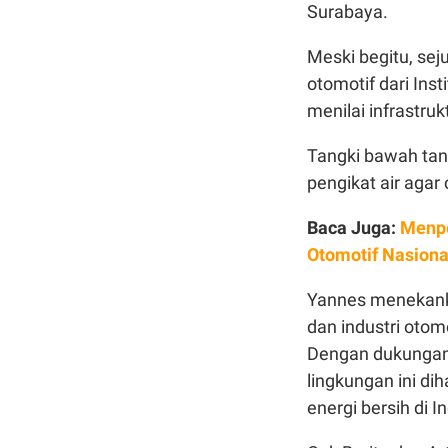
Surabaya.
Meski begitu, se
otomotif dari Ins
menilai infrastr
Tangki bawah tanah
pengikat air aga
Baca Juga:
Menpe
Otomotif Nasiona
Yannes menekanka
dan industri otom
Dengan dukungan 
lingkungan ini di
energi bersih di I