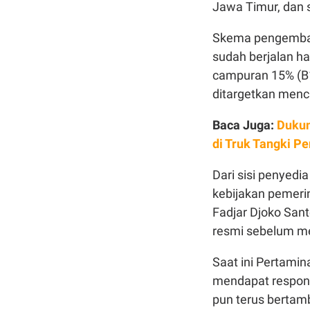
Jawa Timur, dan s
Skema pengembang
sudah berjalan ha
campuran 15% (B1
ditargetkan menc
Baca Juga:
Dukun
di Truk Tangki P
Dari sisi penyed
kebijakan pemeri
Fadjar Djoko San
resmi sebelum m
Saat ini Pertami
mendapat respons 
pun terus bertam