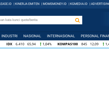
EASE.ID
|
KINERJA EMITEN
|
MOMSMONEY.ID
|
KGMEDIA.ID
|
ADVERTISIN
INDUSTRI
NASIONAL
INTERNASIONAL
PERSONAL FINA
IDX
6.410 65,94
KOMPAS100
845 12,09
1,04%
1,
KOMPAS100
845 12,09
LQ45
640 9,44
1,45%
1,5
LQ45
640 9,44
ISSI
222 2,82
IDX3
1,50%
1,29%