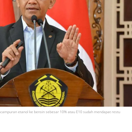
ncampuran etanol ke bensin sebesar 10% atau E10 sudah mendapat restu