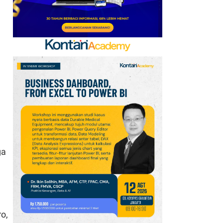
Semester I-2026, Ini
Pendorongnya
8
STARFINDO Bidik
Perluasan Investasi dan
Pasar Global untuk
Startup Industri
ga
o,