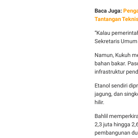
Baca Juga:
Penga
Tantangan Teknis
“Kalau pemerinta
Sekretaris Umum
Namun, Kukuh me
bahan bakar. Paso
infrastruktur pen
Etanol sendiri di
jagung, dan singk
hilir.
Bahlil memperkir
2,3 juta hingga 2
pembangunan dua p