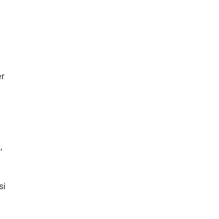
er
,
si