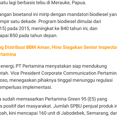
atu lagi berbasis tebu di Merauke, Papua.
an bioetanol ini mirip dengan mandatori biodiesel ya
mpir satu dekade. Program biodiesel dimulai dari
5) pada 2015, meningkat ke B40 tahun ini, dan
apai B50 pada tahun depan.
g Distribusi BBM Aman, Hino Siagakan Senior Inspecto
ertamina
ia energi, PT Pertamina menyatakan siap mendukung
ntah. Vice President Corporate Communication Pertamin
toso, menegaskan pihaknya tinggal menunggu regulasi
emperluas implementasi.
na sudah memasarkan Pertamina Green 95 (E5) yang
positif dari masyarakat. Jumlah SPBU penjual produk in
bah, kini mencapai 160 unit di Jabodebek, Semarang, da