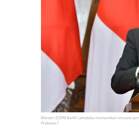
Menteri ESDM Bahlil Lahadalia memastikan rencana pe
Prabowo.?