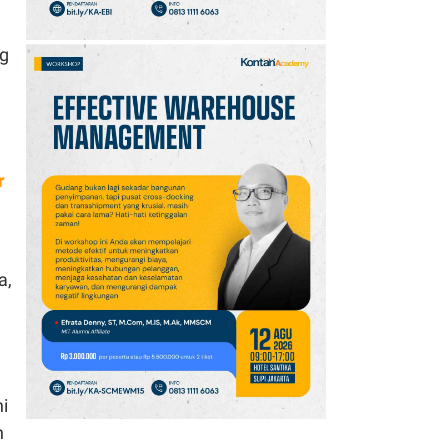
ng
r
a,
i
n