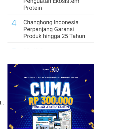
Penguatan Ekosistem
Protein
4
Changhong Indonesia
Perpanjang Garansi
Produk hingga 25 Tahun
5
BRMS Percepat
Transformasi Digital,
Standarkan Hampir 100
Proses Bisnis
6
Telkom Rampungkan
Spin-Off InfraCo Tahap 2,
InfraNexia Perkuat
i.
Wholesale Connectivity
7
Kimia Farma Raup Laba
Rp 54,07 Miliar di