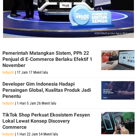
R
G
S
I
O
O
N
N
A
A
L
L
F
I
N
A
N
Pemerintah Matangkan Sistem, PPh 22
C
Penjual di E-Commerce Berlaku Efektif 1
E
November
Y
C
Industri
| 17 Jam 17 Menit lalu
A
A
N
R
Developer Gim Indonesia Hadapi
G
I
Persaingan Global, Kualitas Produk Jadi
T
T
E
A
Penentu
R
H
Industri
| 1 Hari 5 Jam 26 Menit lalu
.
U
.
.
TikTok Shop Perkuat Ekosistem Fesyen
Lokal Lewat Konsep Discovery
K
L
Commerce
E
I
S
F
Industri
| 1 Hari 22 Jam 54 Menit lalu