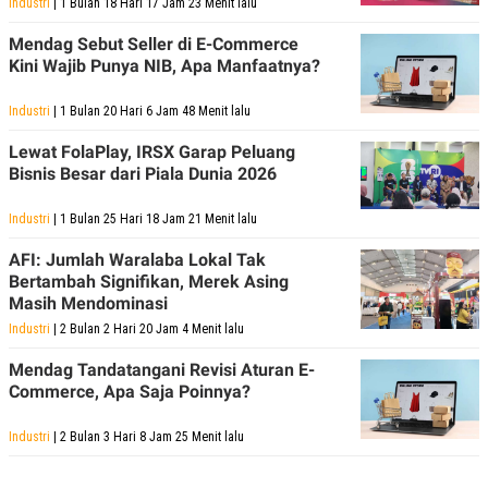
Industri
| 1 Bulan 18 Hari 17 Jam 23 Menit lalu
S
A
A
G
T
E
Mendag Sebut Seller di E-Commerce
D
S
Kini Wajib Punya NIB, Apa Manfaatnya?
A
T
A
Industri
| 1 Bulan 20 Hari 6 Jam 48 Menit lalu
K
L
Lewat FolaPlay, IRSX Garap Peluang
O
I
Bisnis Besar dari Piala Dunia 2026
N
P
T
S
A
U
Industri
| 1 Bulan 25 Hari 18 Jam 21 Menit lalu
N
S
T
AFI: Jumlah Waralaba Lokal Tak
V
Bertambah Signifikan, Merek Asing
Masih Mendominasi
JARINGAN
Industri
| 2 Bulan 2 Hari 20 Jam 4 Menit lalu
Mendag Tandatangani Revisi Aturan E-
K
P
O
R
Commerce, Apa Saja Poinnya?
N
E
T
S
Industri
| 2 Bulan 3 Hari 8 Jam 25 Menit lalu
A
S
N
R
A
E