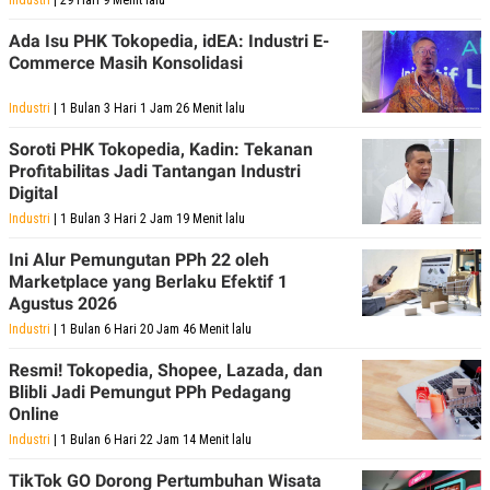
Industri
| 29 Hari 9 Menit lalu
N
S
E
E
Ada Isu PHK Tokopedia, idEA: Industri E-
W
R
Commerce Masih Konsolidasi
S
E
S
M
E
O
Industri
| 1 Bulan 3 Hari 1 Jam 26 Menit lalu
T
N
U
I
Soroti PHK Tokopedia, Kadin: Tekanan
P
A
Profitabilitas Jadi Tantangan Industri
A
K
Digital
D
I
Industri
| 1 Bulan 3 Hari 2 Jam 19 Menit lalu
V
L
A
S
Ini Alur Pemungutan PPh 22 oleh
K
Marketplace yang Berlaku Efektif 1
O
Agustus 2026
R
P
Industri
| 1 Bulan 6 Hari 20 Jam 46 Menit lalu
O
R
Resmi! Tokopedia, Shopee, Lazada, dan
A
Blibli Jadi Pemungut PPh Pedagang
S
Online
I
Industri
| 1 Bulan 6 Hari 22 Jam 14 Menit lalu
K
N
I
A
L
T
TikTok GO Dorong Pertumbuhan Wisata