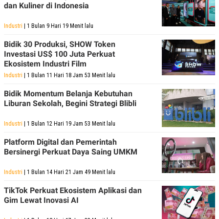
A
I
dan Kuliner di Indonesia
S
V
K
E
E
Industri
| 1 Bulan 9 Hari 19 Menit lalu
M
E
Bidik 30 Produksi, SHOW Token
N
Investasi US$ 100 Juta Perkuat
T
Ekosistem Industri Film
E
R
Industri
| 1 Bulan 11 Hari 18 Jam 53 Menit lalu
I
A
Bidik Momentum Belanja Kebutuhan
N
Liburan Sekolah, Begini Strategi Blibli
L
E
Industri
| 1 Bulan 12 Hari 19 Jam 53 Menit lalu
S
T
A
Platform Digital dan Pemerintah
R
Bersinergi Perkuat Daya Saing UMKM
I
Industri
| 1 Bulan 14 Hari 21 Jam 49 Menit lalu
KANAL
TikTok Perkuat Ekosistem Aplikasi dan
Gim Lewat Inovasi AI
P
I
U
M