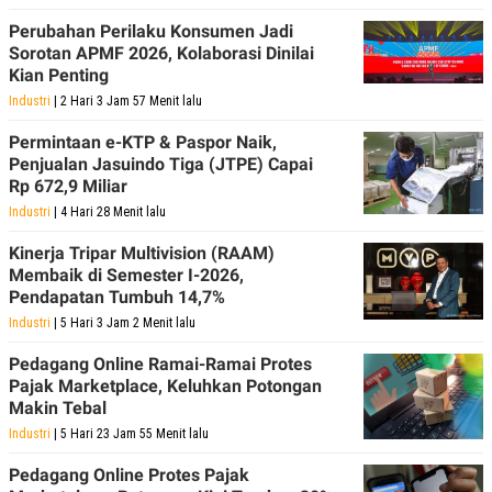
E
E
H
S
Perubahan Perilaku Konsumen Jadi
A
T
Sorotan APMF 2026, Kolaborasi Dinilai
T
Y
A
L
Kian Penting
N
E
Industri
| 2 Hari 3 Jam 57 Menit lalu
E
A
N
N
Permintaan e-KTP & Paspor Naik,
G
A
Penjualan Jasuindo Tiga (JTPE) Capai
L
L
Rp 672,9 Miliar
I
I
S
S
Industri
| 4 Hari 28 Menit lalu
H
I
S
Kinerja Tripar Multivision (RAAM)
E
K
Membaik di Semester I-2026,
X
O
Pendapatan Tumbuh 14,7%
E
L
C
O
Industri
| 5 Hari 3 Jam 2 Menit lalu
U
M
T
Pedagang Online Ramai-Ramai Protes
I
Pajak Marketplace, Keluhkan Potongan
V
Makin Tebal
E
C
Industri
| 5 Hari 23 Jam 55 Menit lalu
O
R
Pedagang Online Protes Pajak
N