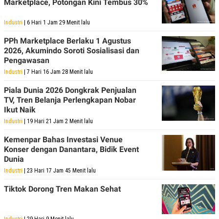
Marketplace, Potongan Kini Tembus 30%
E
R
F
B
Industri
| 6 Hari 1 Jam 29 Menit lalu
O
U
K
S
PPh Marketplace Berlaku 1 Agustus
U
I
2026, Akumindo Soroti Sosialisasi dan
S
N
Pengawasan
E
S
Industri
| 7 Hari 16 Jam 28 Menit lalu
S
I
Piala Dunia 2026 Dongkrak Penjualan
N
TV, Tren Belanja Perlengkapan Nobar
S
I
Ikut Naik
G
Industri
| 19 Hari 21 Jam 2 Menit lalu
H
T
Kemenpar Bahas Investasi Venue
S
B
Konser dengan Danantara, Bidik Event
T
E
Dunia
O
L
C
A
Industri
| 23 Hari 17 Jam 45 Menit lalu
K
N
S
J
Tiktok Dorong Tren Makan Sehat
E
A
T
O
U
N
P