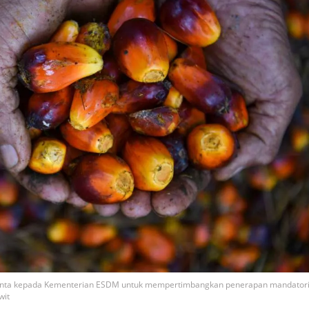
minta kepada Kementerian ESDM untuk mempertimbangkan penerapan mandator
wit