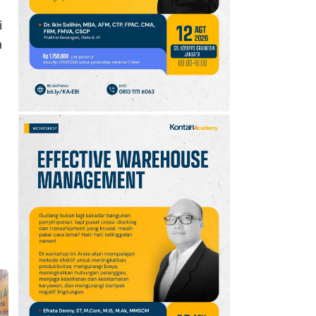
10
Jadwal Persija vs Arema
i
FC Perebutan Juara 3
n
Piala Presiden 2026,
Kick-off Sore Ini