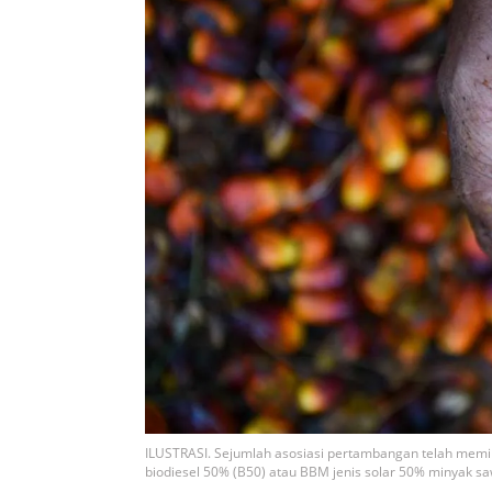
ILUSTRASI. Sejumlah asosiasi pertambangan telah me
biodiesel 50% (B50) atau BBM jenis solar 50% minyak sa