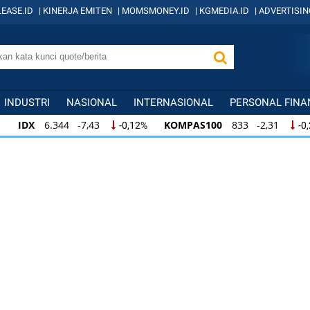
EASE.ID
|
KINERJA EMITEN
|
MOMSMONEY.ID
|
KGMEDIA.ID
|
ADVERTISIN
INDUSTRI
NASIONAL
INTERNASIONAL
PERSONAL FINA
IDX
6.344 -7,43
KOMPAS100
833 -2,31
-0,12%
-0
IDX
6.344 -7,43
KOMPAS100
833 -2,31
-0,12%
-0,
KOMPAS100
833 -2,31
LQ45
631 -3,13
-0,28%
-0,