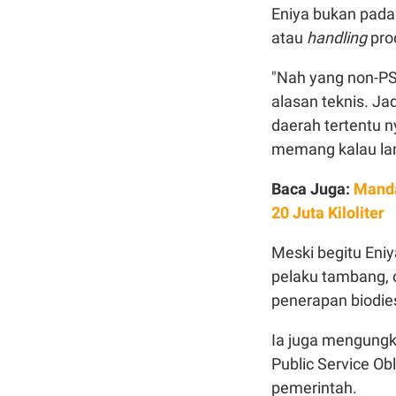
Eniya bukan pada
atau
handling
pro
"Nah yang non-PS
alasan teknis. Ja
daerah tertentu n
memang kalau lam
Baca Juga:
Manda
20 Juta Kiloliter
Meski begitu Eni
pelaku tambang, o
penerapan biodie
Ia juga mengungk
Public Service Ob
pemerintah.