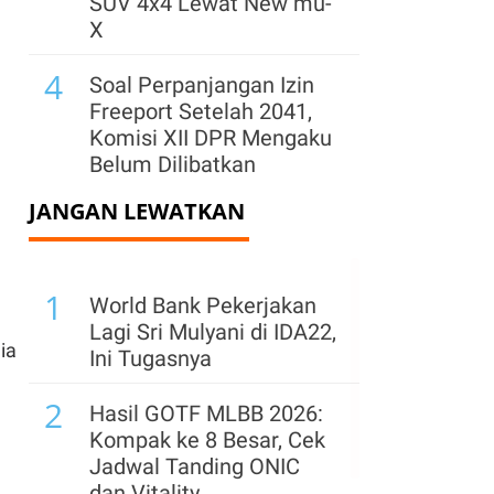
SUV 4x4 Lewat New mu-
X
4
Soal Perpanjangan Izin
Freeport Setelah 2041,
Komisi XII DPR Mengaku
Belum Dilibatkan
JANGAN LEWATKAN
5
Surya Semesta Internusa
(SSIA) Catat Marketing
Sales Lahan Industri Rp
1
195,9 Miliar
World Bank Pekerjakan
Lagi Sri Mulyani di IDA22,
6
ia
Masuk 5 Besar Best
Ini Tugasnya
Workplaces 2026,
2
Schneider Electric Fokus
Hasil GOTF MLBB 2026:
Kembangkan Talenta
Kompak ke 8 Besar, Cek
Jadwal Tanding ONIC
7
Prospek Cerah Industri
dan Vitality