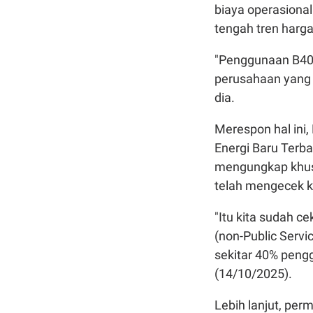
biaya operasiona
tengah tren harg
"Penggunaan B40 
perusahaan yang c
dia.
Merespon hal ini
Energi Baru Terba
mengungkap khusu
telah mengecek k
"Itu kita sudah c
(
non-Public Servic
sekitar 40% pengg
(14/10/2025).
Lebih lanjut, per