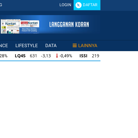
G
LOGIN
DAFTAR
NCE
LIFESTYLE
DATA
LAINNYA
LQ45
631 -3,13
ISSI
219 -0,63
,28%
-0,49%
-0,29%
LQ45
631 -3,13
ISSI
219 -0,63
28%
-0,49%
-0,29%
ISSI
219 -0,63
IDX30
354 -1,64
49%
-0,29%
-0,46%