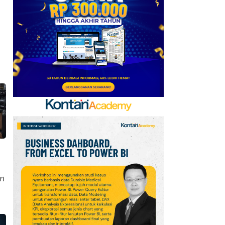
Kerja Sama dengan
Emirates hingga 2033, Ini
Detail Kemitraannya
7
Klasemen Grup A Piala
AFF 2026: Ini Skenario
Indonesia Lolos ke
Semifinal
8
FIFA Akhirnya Cairkan
Hadiah Timnas Yordania
yang Tertunda 8 Bulan
9
Promo Alfamart Murah
Banget 7–13 Agustus
ri
2026, Sunlight hingga
Bebelac Diskon