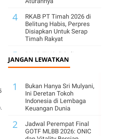
Aturannya
4
RKAB PT Timah 2026 di
Belitung Habis, Perpres
Disiapkan Untuk Serap
Timah Rakyat
5
RKAB TINS di Belitung
JANGAN LEWATKAN
Ludes untuk 2026,
Kementerian ESDM
Minta Serap dari
1
Masyarakat
Bukan Hanya Sri Mulyani,
5
Ini Deretan Tokoh
6
Daya Beli Belum Pulih,
Indonesia di Lembaga
Pelaku Pusat Belanja
.
Keuangan Dunia
Bidik Transaksi Rp 38
2
Triliun di ISF 2026
Jadwal Perempat Final
GOTF MLBB 2026: ONIC
7
Indonesia Gandeng
dan Vitality Bersiap