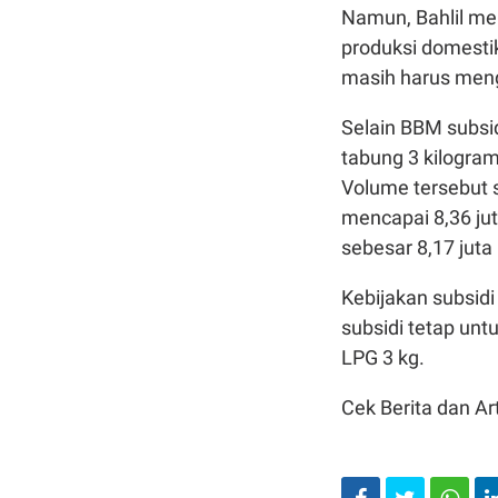
Namun, Bahlil me
produksi domest
masih harus meng
Selain BBM subsi
tabung 3 kilogra
Volume tersebut se
mencapai 8,36 ju
sebesar 8,17 jut
Kebijakan subsid
subsidi tetap untu
LPG 3 kg.
Cek Berita dan Art