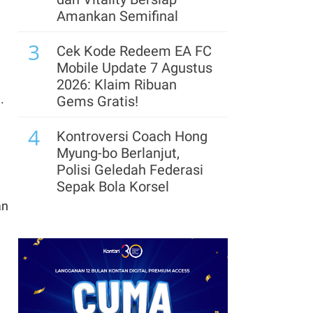
Rubicon Carbon, Garap
Amankan Semifinal
Proyek Karbon Biru
3
70.000 Hektare
Cek Kode Redeem EA FC
Mobile Update 7 Agustus
8
Knight Frank: Pasar
2026: Klaim Ribuan
Perkantoran Jakarta
.
Gems Gratis!
Terus Pulih, Tingkat
4
Hunian Capai 80%
Kontroversi Coach Hong
Myung-bo Berlanjut,
9
Freeport Ajukan
Polisi Geledah Federasi
Perpanjangan IUPK
Sepak Bola Korsel
Grasberg, Ini Alasannya
an
5
Segera Lepas Saham
10
GAPKI Dorong
Treasuri 9,63 Miliar, Cek
Produktivitas dan
Profil Emiten DSSA
Hilirisasi Demi Genjot
hingga Kinerjanya
Daya Saing Industri
6
Sawit
Arsenal Perpanjang