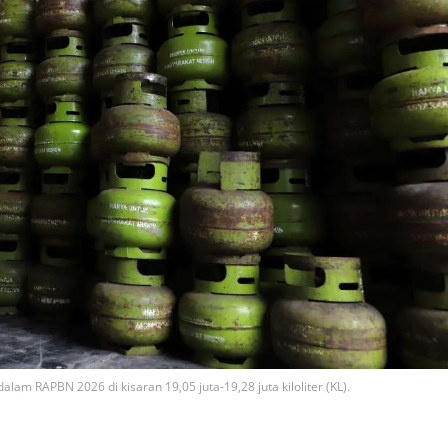
m RAPBN 2026 di kisaran 19,05 juta-19,28 juta kiloliter (KL).