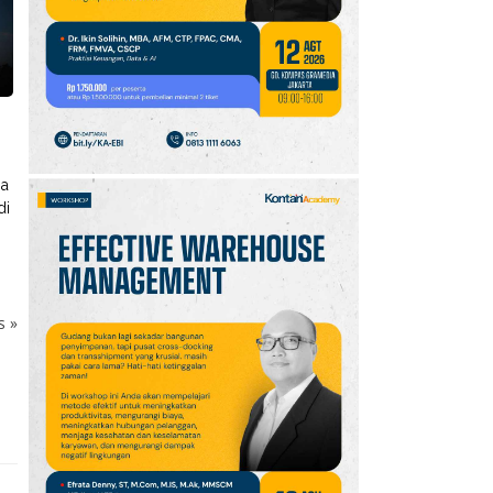
10
Promo JSM Superindo
7–9 Agustus 2026,
Minyak Goreng Rp37.900
hingga Buah Diskon 50%
ga
di
ks
»