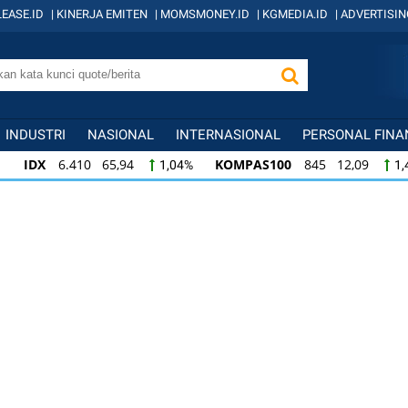
EASE.ID
|
KINERJA EMITEN
|
MOMSMONEY.ID
|
KGMEDIA.ID
|
ADVERTISIN
INDUSTRI
NASIONAL
INTERNASIONAL
PERSONAL FINA
IDX
6.410 65,94
KOMPAS100
845 12,09
1,04%
1,
KOMPAS100
845 12,09
LQ45
640 9,44
1,45%
1,5
LQ45
640 9,44
ISSI
222 2,82
IDX3
1,50%
1,29%